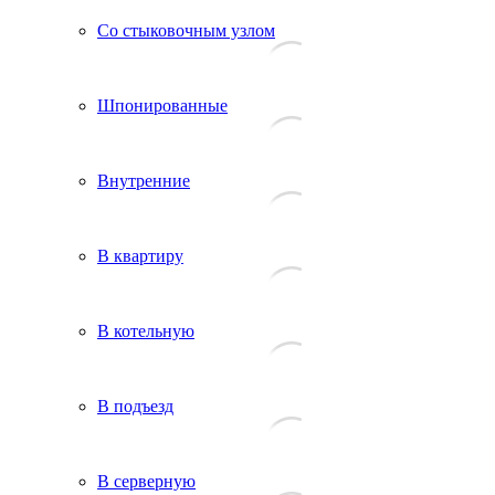
Со стыковочным узлом
Шпонированные
Внутренние
В квартиру
В котельную
В подъезд
В серверную