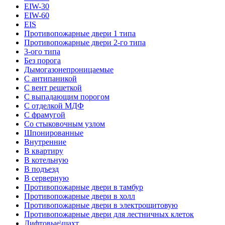
EIW-30
EIW-60
EIS
Противопожарные двери 1 типа
Противопожарные двери 2-го типа
3-ого типа
Без порога
Дымогазонепроницаемые
С антипаникой
С вент решеткой
С выпадающим порогом
С отделкой МДФ
С фрамугой
Со стыковочным узлом
Шпонированные
Внутренние
В квартиру
В котельную
В подъезд
В серверную
Противопожарные двери в тамбур
Противопожарные двери в холл
Противопожарные двери в электрощитовую
Противопожарные двери для лестничных клеток
Лифтовые\шахт