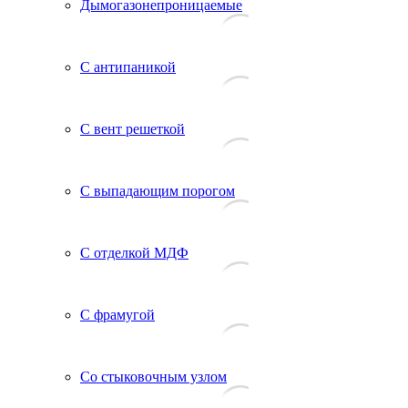
Дымогазонепроницаемые
С антипаникой
С вент решеткой
С выпадающим порогом
С отделкой МДФ
С фрамугой
Со стыковочным узлом