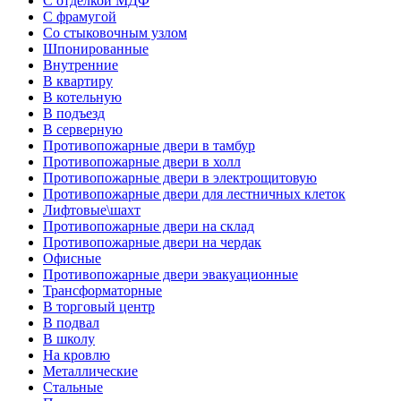
С отделкой МДФ
С фрамугой
Со стыковочным узлом
Шпонированные
Внутренние
В квартиру
В котельную
В подъезд
В серверную
Противопожарные двери в тамбур
Противопожарные двери в холл
Противопожарные двери в электрощитовую
Противопожарные двери для лестничных клеток
Лифтовые\шахт
Противопожарные двери на склад
Противопожарные двери на чердак
Офисные
Противопожарные двери эвакуационные
Трансформаторные
В торговый центр
В подвал
В школу
На кровлю
Металлические
Стальные