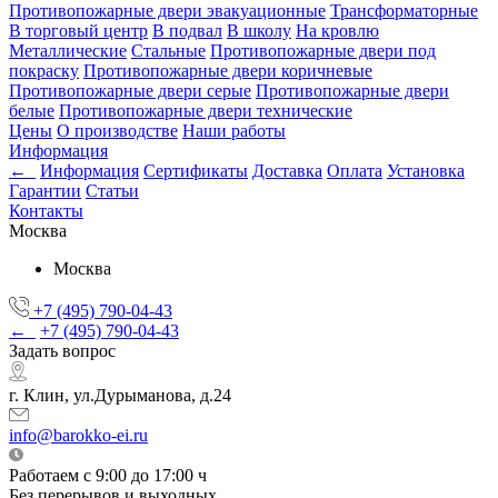
Противопожарные двери эвакуационные
Трансформаторные
В торговый центр
В подвал
В школу
На кровлю
Металлические
Стальные
Противопожарные двери под
покраску
Противопожарные двери коричневые
Противопожарные двери серые
Противопожарные двери
белые
Противопожарные двери технические
Цены
О производстве
Наши работы
Информация
←
Информация
Сертификаты
Доставка
Оплата
Установка
Гарантии
Статьи
Контакты
Москва
Москва
+7 (495) 790-04-43
←
+7 (495) 790-04-43
Задать вопрос
г. Клин, ул.Дурыманова, д.24
info@barokko-ei.ru
Работаем с 9:00 до 17:00 ч
Без перерывов и выходных.