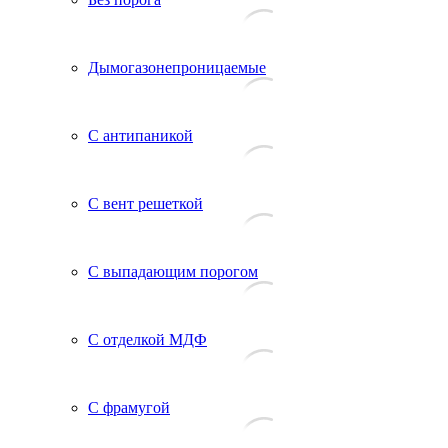
Дымогазонепроницаемые
С антипаникой
С вент решеткой
С выпадающим порогом
С отделкой МДФ
С фрамугой