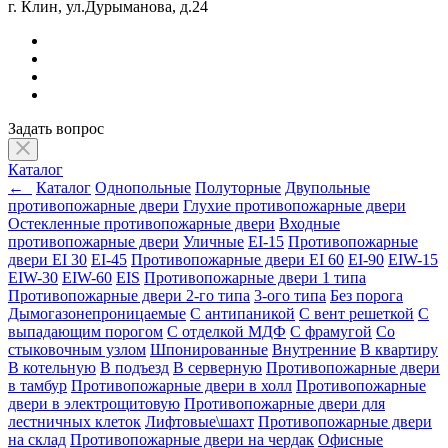
г. Клин, ул.Дурыманова, д.24
Задать вопрос
Каталог
←
Каталог
Однопольные
Полуторные
Двупольные
противопожарные двери
Глухие противопожарные двери
Остекленные противопожарные двери
Входные
противопожарные двери
Уличные
EI-15
Противопожарные
двери EI 30
EI-45
Противопожарные двери EI 60
EI-90
EIW-15
EIW-30
EIW-60
EIS
Противопожарные двери 1 типа
Противопожарные двери 2-го типа
3-ого типа
Без порога
Дымогазонепроницаемые
С антипаникой
С вент решеткой
С
выпадающим порогом
С отделкой МДФ
С фрамугой
Со
стыковочным узлом
Шпонированные
Внутренние
В квартиру
В котельную
В подъезд
В серверную
Противопожарные двери
в тамбур
Противопожарные двери в холл
Противопожарные
двери в электрощитовую
Противопожарные двери для
лестничных клеток
Лифтовые\шахт
Противопожарные двери
на склад
Противопожарные двери на чердак
Офисные