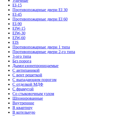
Уличные
EI-15
Противопожарные двери EI 30
EI-45
Противопожарные двери EI 60
EI-90
EIW-15
EIW-30
EIW-60
EIS
Противопожарные двери 1 типа
Противопожарные двери 2-го типа
3-ого типа
Без порога
Дымогазонепроницаемые
С антипаникой
С вент решеткой
С выпадающим порогом
С отделкой МДФ
С фрамугой
Со стыковочным узлом
Шпонированные
Внутренние
В квартиру
В котельную