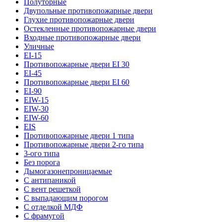
Полуторные
Двупольные противопожарные двери
Глухие противопожарные двери
Остекленные противопожарные двери
Входные противопожарные двери
Уличные
EI-15
Противопожарные двери EI 30
EI-45
Противопожарные двери EI 60
EI-90
EIW-15
EIW-30
EIW-60
EIS
Противопожарные двери 1 типа
Противопожарные двери 2-го типа
3-ого типа
Без порога
Дымогазонепроницаемые
С антипаникой
С вент решеткой
С выпадающим порогом
С отделкой МДФ
С фрамугой