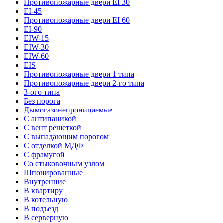
Противопожарные двери EI 30
EI-45
Противопожарные двери EI 60
EI-90
EIW-15
EIW-30
EIW-60
EIS
Противопожарные двери 1 типа
Противопожарные двери 2-го типа
3-ого типа
Без порога
Дымогазонепроницаемые
С антипаникой
С вент решеткой
С выпадающим порогом
С отделкой МДФ
С фрамугой
Со стыковочным узлом
Шпонированные
Внутренние
В квартиру
В котельную
В подъезд
В серверную