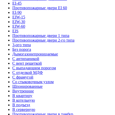
EI-45
Противопожарные двери EI 60
EI-90
EIW-15
EIW-30
EIW-60
EIS
Противопожарные двери 1 типа
Противопожарные двери 2-го типа
3-ого типа
Без порога
Дымогазонепроницаемые
С антипаникой
С вент решеткой
С выпадающим порогом
С отделкой МДФ
С фрамугой
Со стыковочным узлом
Шпонированные
Внутренние
В квартиру
В котельную
В подъезд
В серверную
Противопожарные двери в тамбур