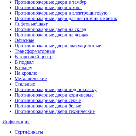
Противопожарные двери в тамбур
Противопожарные двери в холл
Противопожарные двери в электрощитовую
Противопожарные двери для лестничных клеток
Лифтовые\шахт
Противопожарные двери на склад
Противопожарные двери на чердак
Офисные
Противопожарные двери эвакуационные
Трансформаторные
В торговый центр
В подвал
В школу
На кровлю
Металлические
Стальные
Противопожарные двери под покраску
Противопожарные двери коричневые
Противопожарные двери серые
Противопожарные двери белые
Противопожарные двери технические
Информация
Сертификаты