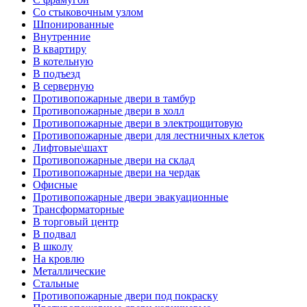
Со стыковочным узлом
Шпонированные
Внутренние
В квартиру
В котельную
В подъезд
В серверную
Противопожарные двери в тамбур
Противопожарные двери в холл
Противопожарные двери в электрощитовую
Противопожарные двери для лестничных клеток
Лифтовые\шахт
Противопожарные двери на склад
Противопожарные двери на чердак
Офисные
Противопожарные двери эвакуационные
Трансформаторные
В торговый центр
В подвал
В школу
На кровлю
Металлические
Стальные
Противопожарные двери под покраску