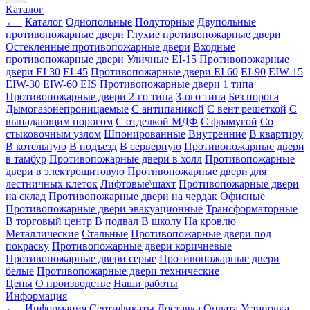
Каталог
←
Каталог
Однопольные
Полуторные
Двупольные
противопожарные двери
Глухие противопожарные двери
Остекленные противопожарные двери
Входные
противопожарные двери
Уличные
EI-15
Противопожарные
двери EI 30
EI-45
Противопожарные двери EI 60
EI-90
EIW-15
EIW-30
EIW-60
EIS
Противопожарные двери 1 типа
Противопожарные двери 2-го типа
3-ого типа
Без порога
Дымогазонепроницаемые
С антипаникой
С вент решеткой
С
выпадающим порогом
С отделкой МДФ
С фрамугой
Со
стыковочным узлом
Шпонированные
Внутренние
В квартиру
В котельную
В подъезд
В серверную
Противопожарные двери
в тамбур
Противопожарные двери в холл
Противопожарные
двери в электрощитовую
Противопожарные двери для
лестничных клеток
Лифтовые\шахт
Противопожарные двери
на склад
Противопожарные двери на чердак
Офисные
Противопожарные двери эвакуационные
Трансформаторные
В торговый центр
В подвал
В школу
На кровлю
Металлические
Стальные
Противопожарные двери под
покраску
Противопожарные двери коричневые
Противопожарные двери серые
Противопожарные двери
белые
Противопожарные двери технические
Цены
О производстве
Наши работы
Информация
←
Информация
Сертификаты
Доставка
Оплата
Установка