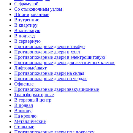
С фрамугой
Со стыковочным узлом
Шпонированные
Внутренние
В квартиру
В котельную
В подъезд
В серверную
Противопожарные двери в тамбур
Противопожарные двери в холл
Противопожарные двери в электрощитовую
Противопожарные двери для лестничных клеток
Лифтовые\шахт
Противопожарные двери на склад
Противопожарные двери на чердак
Офисные
Противопожарные двери эвакуационные
Трансформаторные
В торговый центр
В подвал
В школу
На кровлю
Металлические
Стальные
Противопожарные двери под покраску