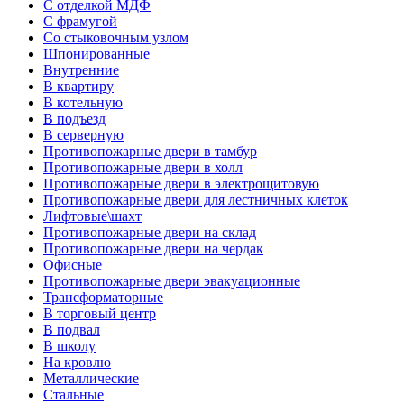
С отделкой МДФ
С фрамугой
Со стыковочным узлом
Шпонированные
Внутренние
В квартиру
В котельную
В подъезд
В серверную
Противопожарные двери в тамбур
Противопожарные двери в холл
Противопожарные двери в электрощитовую
Противопожарные двери для лестничных клеток
Лифтовые\шахт
Противопожарные двери на склад
Противопожарные двери на чердак
Офисные
Противопожарные двери эвакуационные
Трансформаторные
В торговый центр
В подвал
В школу
На кровлю
Металлические
Стальные