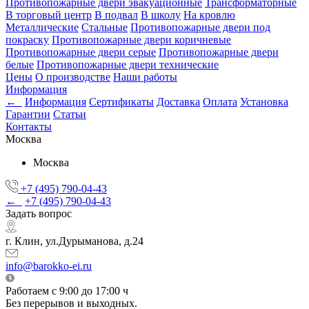
Противопожарные двери эвакуационные
Трансформаторные
В торговый центр
В подвал
В школу
На кровлю
Металлические
Стальные
Противопожарные двери под
покраску
Противопожарные двери коричневые
Противопожарные двери серые
Противопожарные двери
белые
Противопожарные двери технические
Цены
О производстве
Наши работы
Информация
←
Информация
Сертификаты
Доставка
Оплата
Установка
Гарантии
Статьи
Контакты
Москва
Москва
+7 (495) 790-04-43
←
+7 (495) 790-04-43
Задать вопрос
г. Клин, ул.Дурыманова, д.24
info@barokko-ei.ru
Работаем с 9:00 до 17:00 ч
Без перерывов и выходных.