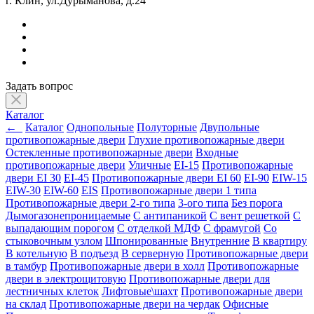
г. Клин, ул.Дурыманова, д.24
Задать вопрос
Каталог
←
Каталог
Однопольные
Полуторные
Двупольные
противопожарные двери
Глухие противопожарные двери
Остекленные противопожарные двери
Входные
противопожарные двери
Уличные
EI-15
Противопожарные
двери EI 30
EI-45
Противопожарные двери EI 60
EI-90
EIW-15
EIW-30
EIW-60
EIS
Противопожарные двери 1 типа
Противопожарные двери 2-го типа
3-ого типа
Без порога
Дымогазонепроницаемые
С антипаникой
С вент решеткой
С
выпадающим порогом
С отделкой МДФ
С фрамугой
Со
стыковочным узлом
Шпонированные
Внутренние
В квартиру
В котельную
В подъезд
В серверную
Противопожарные двери
в тамбур
Противопожарные двери в холл
Противопожарные
двери в электрощитовую
Противопожарные двери для
лестничных клеток
Лифтовые\шахт
Противопожарные двери
на склад
Противопожарные двери на чердак
Офисные