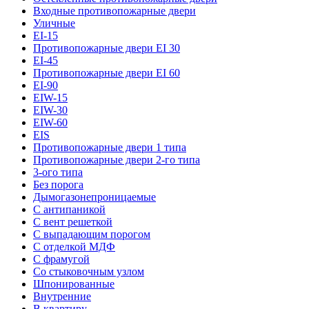
Входные противопожарные двери
Уличные
EI-15
Противопожарные двери EI 30
EI-45
Противопожарные двери EI 60
EI-90
EIW-15
EIW-30
EIW-60
EIS
Противопожарные двери 1 типа
Противопожарные двери 2-го типа
3-ого типа
Без порога
Дымогазонепроницаемые
С антипаникой
С вент решеткой
С выпадающим порогом
С отделкой МДФ
С фрамугой
Со стыковочным узлом
Шпонированные
Внутренние
В квартиру