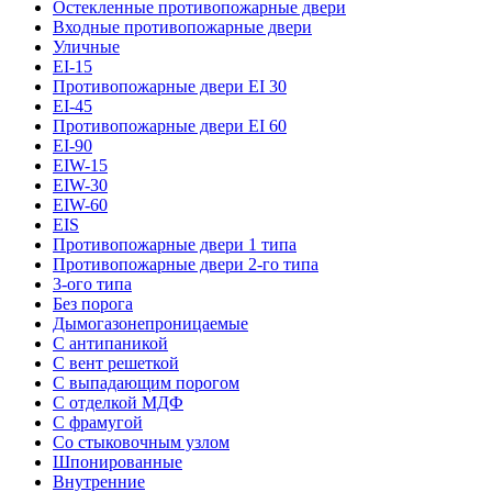
Остекленные противопожарные двери
Входные противопожарные двери
Уличные
EI-15
Противопожарные двери EI 30
EI-45
Противопожарные двери EI 60
EI-90
EIW-15
EIW-30
EIW-60
EIS
Противопожарные двери 1 типа
Противопожарные двери 2-го типа
3-ого типа
Без порога
Дымогазонепроницаемые
С антипаникой
С вент решеткой
С выпадающим порогом
С отделкой МДФ
С фрамугой
Со стыковочным узлом
Шпонированные
Внутренние