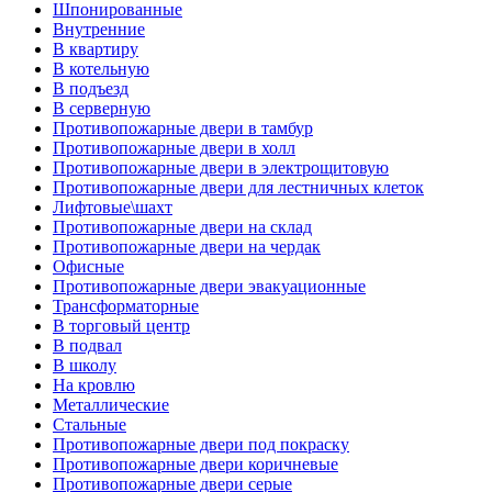
Шпонированные
Внутренние
В квартиру
В котельную
В подъезд
В серверную
Противопожарные двери в тамбур
Противопожарные двери в холл
Противопожарные двери в электрощитовую
Противопожарные двери для лестничных клеток
Лифтовые\шахт
Противопожарные двери на склад
Противопожарные двери на чердак
Офисные
Противопожарные двери эвакуационные
Трансформаторные
В торговый центр
В подвал
В школу
На кровлю
Металлические
Стальные
Противопожарные двери под покраску
Противопожарные двери коричневые
Противопожарные двери серые