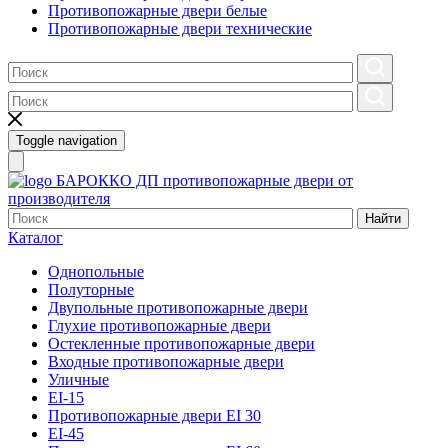
Противопожарные двери белые
Противопожарные двери технические
Toggle navigation
БАРОККО ДП
противопожарные двери от
производителя
Найти
Каталог
Однопольные
Полуторные
Двупольные противопожарные двери
Глухие противопожарные двери
Остекленные противопожарные двери
Входные противопожарные двери
Уличные
EI-15
Противопожарные двери EI 30
EI-45