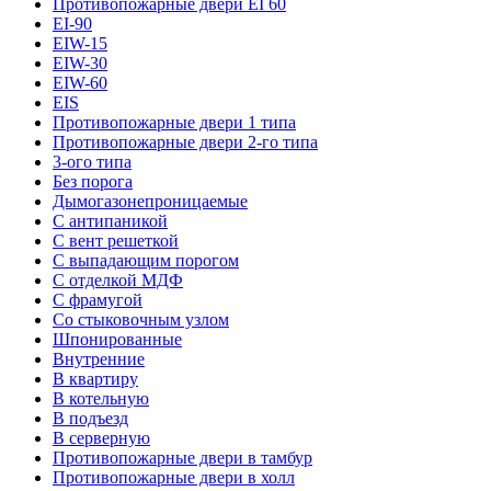
Противопожарные двери EI 60
EI-90
EIW-15
EIW-30
EIW-60
EIS
Противопожарные двери 1 типа
Противопожарные двери 2-го типа
3-ого типа
Без порога
Дымогазонепроницаемые
С антипаникой
С вент решеткой
С выпадающим порогом
С отделкой МДФ
С фрамугой
Со стыковочным узлом
Шпонированные
Внутренние
В квартиру
В котельную
В подъезд
В серверную
Противопожарные двери в тамбур
Противопожарные двери в холл