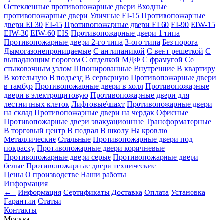
Остекленные противопожарные двери
Входные
противопожарные двери
Уличные
EI-15
Противопожарные
двери EI 30
EI-45
Противопожарные двери EI 60
EI-90
EIW-15
EIW-30
EIW-60
EIS
Противопожарные двери 1 типа
Противопожарные двери 2-го типа
3-ого типа
Без порога
Дымогазонепроницаемые
С антипаникой
С вент решеткой
С
выпадающим порогом
С отделкой МДФ
С фрамугой
Со
стыковочным узлом
Шпонированные
Внутренние
В квартиру
В котельную
В подъезд
В серверную
Противопожарные двери
в тамбур
Противопожарные двери в холл
Противопожарные
двери в электрощитовую
Противопожарные двери для
лестничных клеток
Лифтовые\шахт
Противопожарные двери
на склад
Противопожарные двери на чердак
Офисные
Противопожарные двери эвакуационные
Трансформаторные
В торговый центр
В подвал
В школу
На кровлю
Металлические
Стальные
Противопожарные двери под
покраску
Противопожарные двери коричневые
Противопожарные двери серые
Противопожарные двери
белые
Противопожарные двери технические
Цены
О производстве
Наши работы
Информация
←
Информация
Сертификаты
Доставка
Оплата
Установка
Гарантии
Статьи
Контакты
Москва