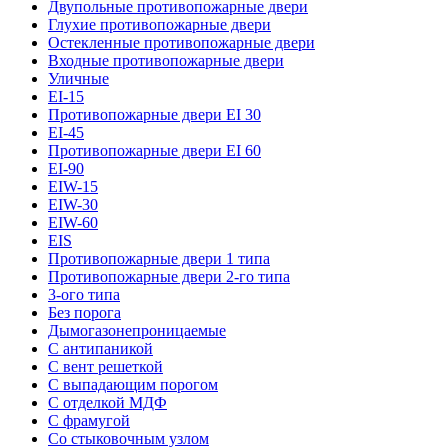
Двупольные противопожарные двери
Глухие противопожарные двери
Остекленные противопожарные двери
Входные противопожарные двери
Уличные
EI-15
Противопожарные двери EI 30
EI-45
Противопожарные двери EI 60
EI-90
EIW-15
EIW-30
EIW-60
EIS
Противопожарные двери 1 типа
Противопожарные двери 2-го типа
3-ого типа
Без порога
Дымогазонепроницаемые
С антипаникой
С вент решеткой
С выпадающим порогом
С отделкой МДФ
С фрамугой
Со стыковочным узлом