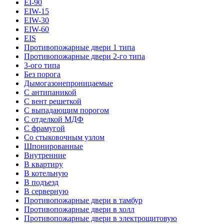
EI-90
EIW-15
EIW-30
EIW-60
EIS
Противопожарные двери 1 типа
Противопожарные двери 2-го типа
3-ого типа
Без порога
Дымогазонепроницаемые
С антипаникой
С вент решеткой
С выпадающим порогом
С отделкой МДФ
С фрамугой
Со стыковочным узлом
Шпонированные
Внутренние
В квартиру
В котельную
В подъезд
В серверную
Противопожарные двери в тамбур
Противопожарные двери в холл
Противопожарные двери в электрощитовую