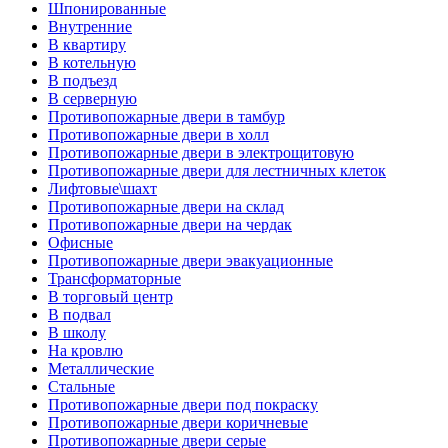
Шпонированные
Внутренние
В квартиру
В котельную
В подъезд
В серверную
Противопожарные двери в тамбур
Противопожарные двери в холл
Противопожарные двери в электрощитовую
Противопожарные двери для лестничных клеток
Лифтовые\шахт
Противопожарные двери на склад
Противопожарные двери на чердак
Офисные
Противопожарные двери эвакуационные
Трансформаторные
В торговый центр
В подвал
В школу
На кровлю
Металлические
Стальные
Противопожарные двери под покраску
Противопожарные двери коричневые
Противопожарные двери серые