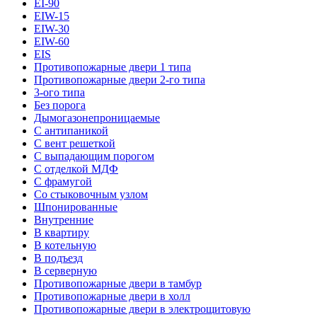
EI-90
EIW-15
EIW-30
EIW-60
EIS
Противопожарные двери 1 типа
Противопожарные двери 2-го типа
3-ого типа
Без порога
Дымогазонепроницаемые
С антипаникой
С вент решеткой
С выпадающим порогом
С отделкой МДФ
С фрамугой
Со стыковочным узлом
Шпонированные
Внутренние
В квартиру
В котельную
В подъезд
В серверную
Противопожарные двери в тамбур
Противопожарные двери в холл
Противопожарные двери в электрощитовую