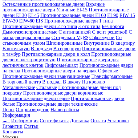
Остекленные противопожарные двери
Входные
противопожарные двери
Уличные
EI-15
Противопожарные
двери EI 30
EI-45
Противопожарные двери EI 60
EI-90
EIW-15
EIW-30
EIW-60
EIS
Противопожарные двери 1 типа
Противопожарные двери 2-го типа
3-ого типа
Без порога
Дымогазонепроницаемые
С антипаникой
С вент решеткой
С
выпадающим порогом
С отделкой МДФ
С фрамугой
Со
стыковочным узлом
Шпонированные
Внутренние
В квартиру
В котельную
В подъезд
В серверную
Противопожарные двери
в тамбур
Противопожарные двери в холл
Противопожарные
двери в электрощитовую
Противопожарные двери для
лестничных клеток
Лифтовые\шахт
Противопожарные двери
на склад
Противопожарные двери на чердак
Офисные
Противопожарные двери эвакуационные
Трансформаторные
В торговый центр
В подвал
В школу
На кровлю
Металлические
Стальные
Противопожарные двери под
покраску
Противопожарные двери коричневые
Противопожарные двери серые
Противопожарные двери
белые
Противопожарные двери технические
Цены
О производстве
Наши работы
Информация
←
Информация
Сертификаты
Доставка
Оплата
Установка
Гарантии
Статьи
Контакты
Москва