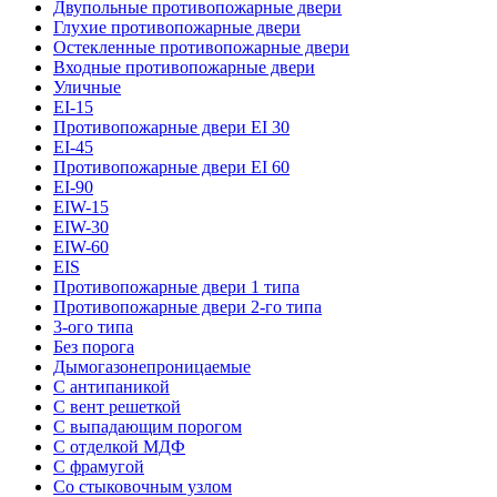
Двупольные противопожарные двери
Глухие противопожарные двери
Остекленные противопожарные двери
Входные противопожарные двери
Уличные
EI-15
Противопожарные двери EI 30
EI-45
Противопожарные двери EI 60
EI-90
EIW-15
EIW-30
EIW-60
EIS
Противопожарные двери 1 типа
Противопожарные двери 2-го типа
3-ого типа
Без порога
Дымогазонепроницаемые
С антипаникой
С вент решеткой
С выпадающим порогом
С отделкой МДФ
С фрамугой
Со стыковочным узлом