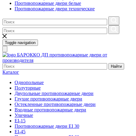
Противопожарные двери белые
Противопожарные двери технические
Toggle navigation
БАРОККО ДП
противопожарные двери от
производителя
Найти
Каталог
Однопольные
Полуторные
Двупольные противопожарные двери
Глухие противопожарные двери
Остекленные противопожарные двери
Входные противопожарные двери
Уличные
EI-15
Противопожарные двери EI 30
EI-45