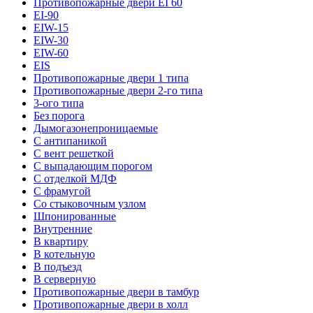
Противопожарные двери EI 60
EI-90
EIW-15
EIW-30
EIW-60
EIS
Противопожарные двери 1 типа
Противопожарные двери 2-го типа
3-ого типа
Без порога
Дымогазонепроницаемые
С антипаникой
С вент решеткой
С выпадающим порогом
С отделкой МДФ
С фрамугой
Со стыковочным узлом
Шпонированные
Внутренние
В квартиру
В котельную
В подъезд
В серверную
Противопожарные двери в тамбур
Противопожарные двери в холл