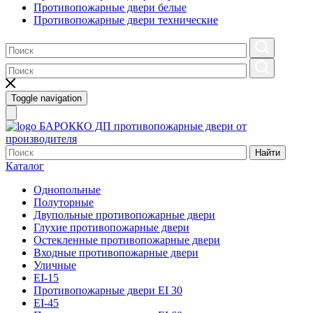
Противопожарные двери белые
Противопожарные двери технические
Toggle navigation
БАРОККО ДП
противопожарные двери от
производителя
Найти
Каталог
Однопольные
Полуторные
Двупольные противопожарные двери
Глухие противопожарные двери
Остекленные противопожарные двери
Входные противопожарные двери
Уличные
EI-15
Противопожарные двери EI 30
EI-45