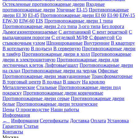
Остекленные противопожарные двери
Входные
противопожарные двери
Уличные
EI-15
Противопожарные
двери EI 30
EI-45
Противопожарные двери EI 60
EI-90
EIW-15
EIW-30
EIW-60
EIS
Противопожарные двери 1 типа
Противопожарные двери 2-го типа
3-ого типа
Без порога
Дымогазонепроницаемые
С антипаникой
С вент решеткой
С
выпадающим порогом
С отделкой МДФ
С фрамугой
Со
стыковочным узлом
Шпонированные
Внутренние
В квартиру
В котельную
В подъезд
В серверную
Противопожарные двери
в тамбур
Противопожарные двери в холл
Противопожарные
двери в электрощитовую
Противопожарные двери для
лестничных клеток
Лифтовые\шахт
Противопожарные двери
на склад
Противопожарные двери на чердак
Офисные
Противопожарные двери эвакуационные
Трансформаторные
В торговый центр
В подвал
В школу
На кровлю
Металлические
Стальные
Противопожарные двери под
покраску
Противопожарные двери коричневые
Противопожарные двери серые
Противопожарные двери
белые
Противопожарные двери технические
Цены
О производстве
Наши работы
Информация
←
Информация
Сертификаты
Доставка
Оплата
Установка
Гарантии
Статьи
Контакты
Москва