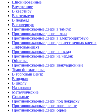
Шпонированные
Внутренние
В квартиру
В котельную
В подъезд
В серверную
Противопожарные двери в тамбур
Противопожарные двери в холл
Противопожарные двери в электрощитовую
Противопожарные двери для лестничных клеток
Лифтовые\шахт
Противопожарные двери на склад
Противопожарные двери на чердак
Офисные
Противопожарные двери эвакуационные
Трансформаторные
В торговый центр
В подвал
В школу
На кровлю
Металлические
Стальные
Противопожарные двери под покраску
Противопожарные двери коричневые
Противопожарные двери серые