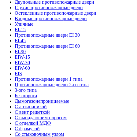
Двупольные противопожарные двери
Глухие противопожарные двери
Остекленные противопожарные двери
Входные противопожарные двери
Уличные
EI-15
Противопожарные двери EI 30
EI-45
Противопожарные двери EI 60
EI-90
EIW-15
EIW-30
EIW-60
EIS
Противопожарные двери 1 типа
Противопожарные двери 2-го типа
3-ого типа
Без порога
Дымогазонепроницаемые
С антипаникой
С вент решеткой
С выпадающим порогом
С отделкой МДФ
С фрамугой
Со стыковочным узлом