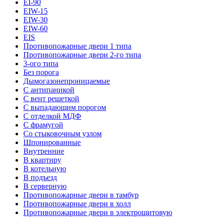
EI-90
EIW-15
EIW-30
EIW-60
EIS
Противопожарные двери 1 типа
Противопожарные двери 2-го типа
3-ого типа
Без порога
Дымогазонепроницаемые
С антипаникой
С вент решеткой
С выпадающим порогом
С отделкой МДФ
С фрамугой
Со стыковочным узлом
Шпонированные
Внутренние
В квартиру
В котельную
В подъезд
В серверную
Противопожарные двери в тамбур
Противопожарные двери в холл
Противопожарные двери в электрощитовую