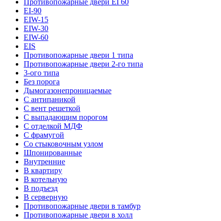
Противопожарные двери EI 60
EI-90
EIW-15
EIW-30
EIW-60
EIS
Противопожарные двери 1 типа
Противопожарные двери 2-го типа
3-ого типа
Без порога
Дымогазонепроницаемые
С антипаникой
С вент решеткой
С выпадающим порогом
С отделкой МДФ
С фрамугой
Со стыковочным узлом
Шпонированные
Внутренние
В квартиру
В котельную
В подъезд
В серверную
Противопожарные двери в тамбур
Противопожарные двери в холл