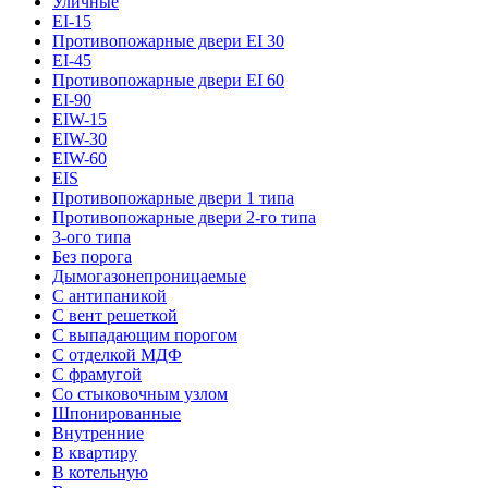
Уличные
EI-15
Противопожарные двери EI 30
EI-45
Противопожарные двери EI 60
EI-90
EIW-15
EIW-30
EIW-60
EIS
Противопожарные двери 1 типа
Противопожарные двери 2-го типа
3-ого типа
Без порога
Дымогазонепроницаемые
С антипаникой
С вент решеткой
С выпадающим порогом
С отделкой МДФ
С фрамугой
Со стыковочным узлом
Шпонированные
Внутренние
В квартиру
В котельную