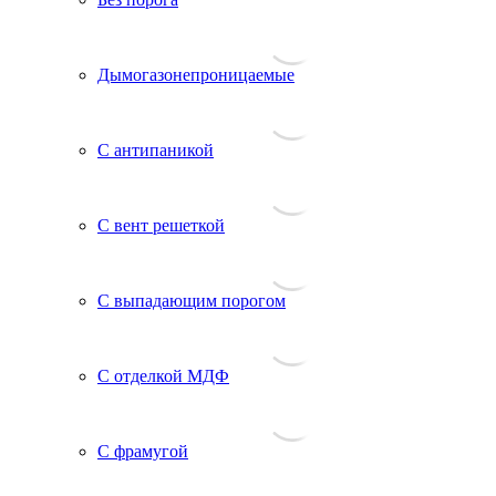
Дымогазонепроницаемые
С антипаникой
С вент решеткой
С выпадающим порогом
С отделкой МДФ
С фрамугой