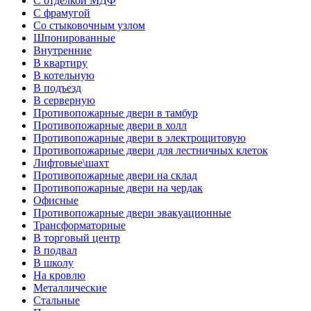
С отделкой МДФ
С фрамугой
Со стыковочным узлом
Шпонированные
Внутренние
В квартиру
В котельную
В подъезд
В серверную
Противопожарные двери в тамбур
Противопожарные двери в холл
Противопожарные двери в электрощитовую
Противопожарные двери для лестничных клеток
Лифтовые\шахт
Противопожарные двери на склад
Противопожарные двери на чердак
Офисные
Противопожарные двери эвакуационные
Трансформаторные
В торговый центр
В подвал
В школу
На кровлю
Металлические
Стальные