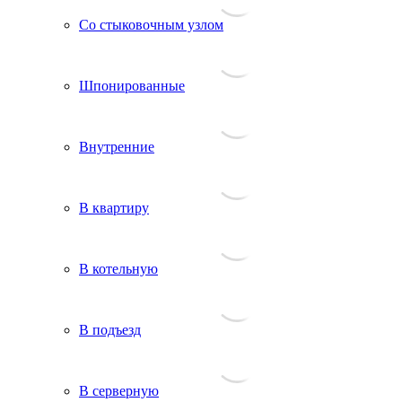
Со стыковочным узлом
Шпонированные
Внутренние
В квартиру
В котельную
В подъезд
В серверную