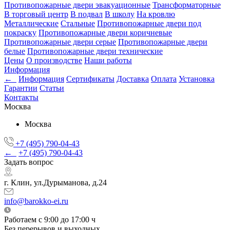
Противопожарные двери эвакуационные
Трансформаторные
В торговый центр
В подвал
В школу
На кровлю
Металлические
Стальные
Противопожарные двери под
покраску
Противопожарные двери коричневые
Противопожарные двери серые
Противопожарные двери
белые
Противопожарные двери технические
Цены
О производстве
Наши работы
Информация
←
Информация
Сертификаты
Доставка
Оплата
Установка
Гарантии
Статьи
Контакты
Москва
Москва
+7 (495) 790-04-43
←
+7 (495) 790-04-43
Задать вопрос
г. Клин, ул.Дурыманова, д.24
info@barokko-ei.ru
Работаем с 9:00 до 17:00 ч
Без перерывов и выходных.