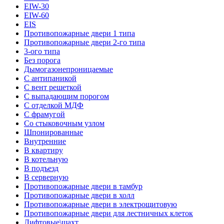
EIW-30
EIW-60
EIS
Противопожарные двери 1 типа
Противопожарные двери 2-го типа
3-ого типа
Без порога
Дымогазонепроницаемые
С антипаникой
С вент решеткой
С выпадающим порогом
С отделкой МДФ
С фрамугой
Со стыковочным узлом
Шпонированные
Внутренние
В квартиру
В котельную
В подъезд
В серверную
Противопожарные двери в тамбур
Противопожарные двери в холл
Противопожарные двери в электрощитовую
Противопожарные двери для лестничных клеток
Лифтовые\шахт