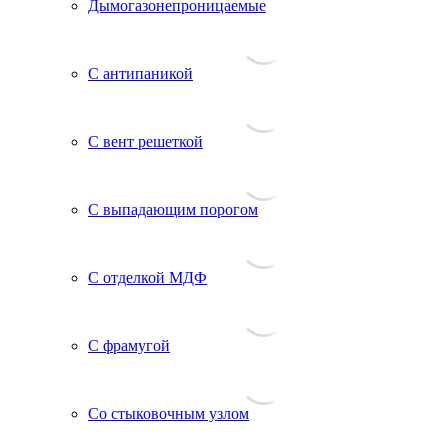
Дымогазонепроницаемые
С антипаникой
С вент решеткой
С выпадающим порогом
С отделкой МДФ
С фрамугой
Со стыковочным узлом