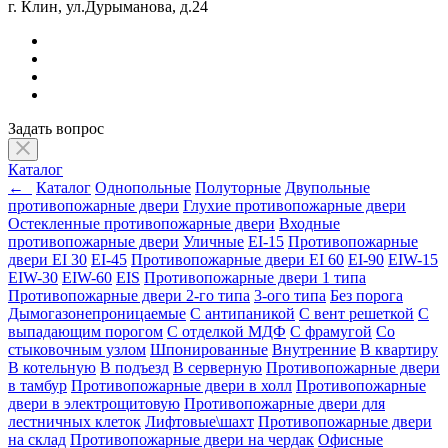
г. Клин, ул.Дурыманова, д.24
Задать вопрос
Каталог
←
Каталог
Однопольные
Полуторные
Двупольные
противопожарные двери
Глухие противопожарные двери
Остекленные противопожарные двери
Входные
противопожарные двери
Уличные
EI-15
Противопожарные
двери EI 30
EI-45
Противопожарные двери EI 60
EI-90
EIW-15
EIW-30
EIW-60
EIS
Противопожарные двери 1 типа
Противопожарные двери 2-го типа
3-ого типа
Без порога
Дымогазонепроницаемые
С антипаникой
С вент решеткой
С
выпадающим порогом
С отделкой МДФ
С фрамугой
Со
стыковочным узлом
Шпонированные
Внутренние
В квартиру
В котельную
В подъезд
В серверную
Противопожарные двери
в тамбур
Противопожарные двери в холл
Противопожарные
двери в электрощитовую
Противопожарные двери для
лестничных клеток
Лифтовые\шахт
Противопожарные двери
на склад
Противопожарные двери на чердак
Офисные