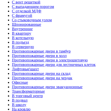
С вент решеткой
С выпадающим порогом
С отделкой МДФ
С фрамугой
Со стыковочным узлом
Шпонированные
Внутренние
В квартиру
В котельную
В подъезд
В серверную
Противопожарные двери в тамбур
Противопожарные двери в холл
Противопожарные двери в электрощитовую
Противопожарные двери для лестничных клеток
Лифтовые\шахт
Противопожарные двери на склад
Противопожарные двери на чердак
Офисные
Противопожарные двери эвакуационные
Трансформаторные
В торговый центр
В подвал
В школу
На кровлю