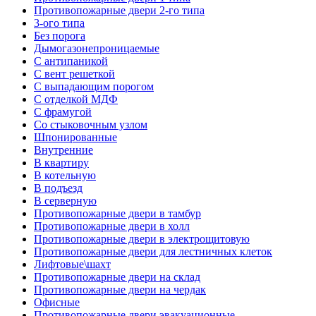
Противопожарные двери 2-го типа
3-ого типа
Без порога
Дымогазонепроницаемые
С антипаникой
С вент решеткой
С выпадающим порогом
С отделкой МДФ
С фрамугой
Со стыковочным узлом
Шпонированные
Внутренние
В квартиру
В котельную
В подъезд
В серверную
Противопожарные двери в тамбур
Противопожарные двери в холл
Противопожарные двери в электрощитовую
Противопожарные двери для лестничных клеток
Лифтовые\шахт
Противопожарные двери на склад
Противопожарные двери на чердак
Офисные
Противопожарные двери эвакуационные