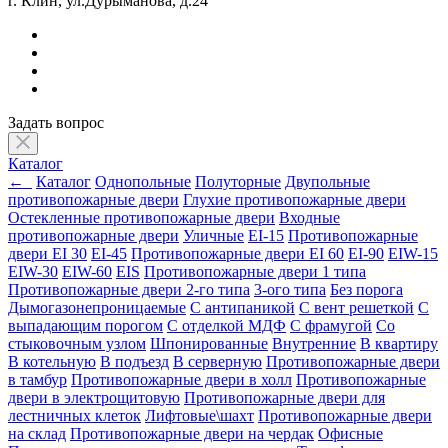
г. Клин, ул.Дурыманова, д.24
Задать вопрос
Каталог
←
Каталог
Однопольные
Полуторные
Двупольные
противопожарные двери
Глухие противопожарные двери
Остекленные противопожарные двери
Входные
противопожарные двери
Уличные
EI-15
Противопожарные
двери EI 30
EI-45
Противопожарные двери EI 60
EI-90
EIW-15
EIW-30
EIW-60
EIS
Противопожарные двери 1 типа
Противопожарные двери 2-го типа
3-ого типа
Без порога
Дымогазонепроницаемые
С антипаникой
С вент решеткой
С
выпадающим порогом
С отделкой МДФ
С фрамугой
Со
стыковочным узлом
Шпонированные
Внутренние
В квартиру
В котельную
В подъезд
В серверную
Противопожарные двери
в тамбур
Противопожарные двери в холл
Противопожарные
двери в электрощитовую
Противопожарные двери для
лестничных клеток
Лифтовые\шахт
Противопожарные двери
на склад
Противопожарные двери на чердак
Офисные