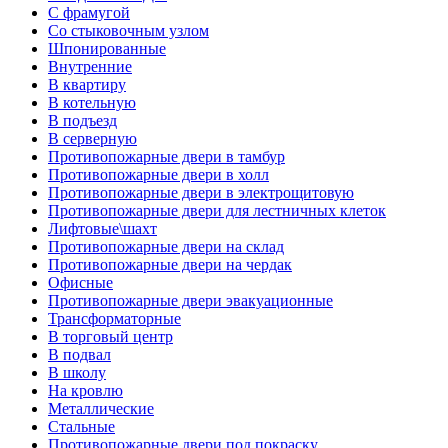
С фрамугой
Со стыковочным узлом
Шпонированные
Внутренние
В квартиру
В котельную
В подъезд
В серверную
Противопожарные двери в тамбур
Противопожарные двери в холл
Противопожарные двери в электрощитовую
Противопожарные двери для лестничных клеток
Лифтовые\шахт
Противопожарные двери на склад
Противопожарные двери на чердак
Офисные
Противопожарные двери эвакуационные
Трансформаторные
В торговый центр
В подвал
В школу
На кровлю
Металлические
Стальные
Противопожарные двери под покраску