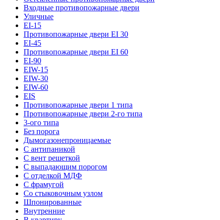
Входные противопожарные двери
Уличные
EI-15
Противопожарные двери EI 30
EI-45
Противопожарные двери EI 60
EI-90
EIW-15
EIW-30
EIW-60
EIS
Противопожарные двери 1 типа
Противопожарные двери 2-го типа
3-ого типа
Без порога
Дымогазонепроницаемые
С антипаникой
С вент решеткой
С выпадающим порогом
С отделкой МДФ
С фрамугой
Со стыковочным узлом
Шпонированные
Внутренние
В квартиру