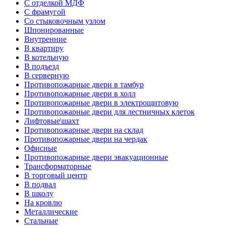
С отделкой МДФ
С фрамугой
Со стыковочным узлом
Шпонированные
Внутренние
В квартиру
В котельную
В подъезд
В серверную
Противопожарные двери в тамбур
Противопожарные двери в холл
Противопожарные двери в электрощитовую
Противопожарные двери для лестничных клеток
Лифтовые\шахт
Противопожарные двери на склад
Противопожарные двери на чердак
Офисные
Противопожарные двери эвакуационные
Трансформаторные
В торговый центр
В подвал
В школу
На кровлю
Металлические
Стальные