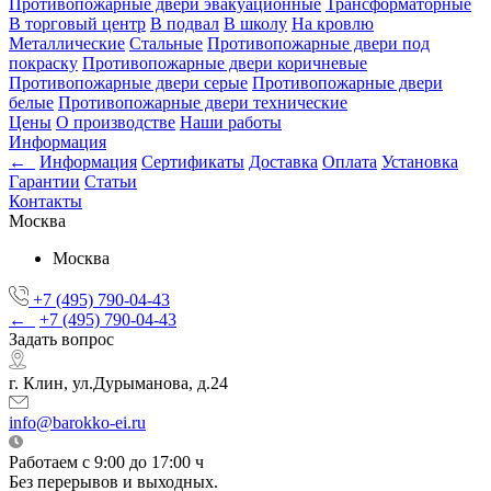
Противопожарные двери эвакуационные
Трансформаторные
В торговый центр
В подвал
В школу
На кровлю
Металлические
Стальные
Противопожарные двери под
покраску
Противопожарные двери коричневые
Противопожарные двери серые
Противопожарные двери
белые
Противопожарные двери технические
Цены
О производстве
Наши работы
Информация
←
Информация
Сертификаты
Доставка
Оплата
Установка
Гарантии
Статьи
Контакты
Москва
Москва
+7 (495) 790-04-43
←
+7 (495) 790-04-43
Задать вопрос
г. Клин, ул.Дурыманова, д.24
info@barokko-ei.ru
Работаем с 9:00 до 17:00 ч
Без перерывов и выходных.