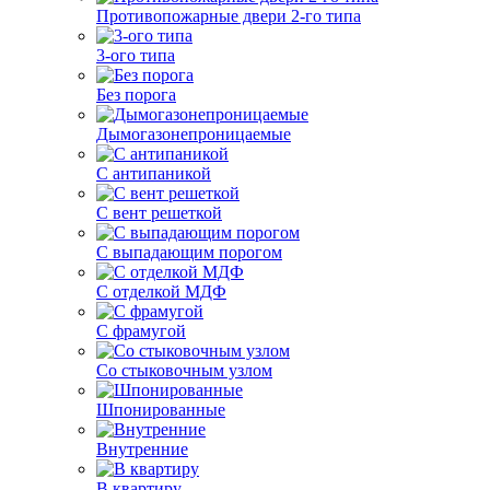
Противопожарные двери 2-го типа
3-ого типа
Без порога
Дымогазонепроницаемые
С антипаникой
С вент решеткой
С выпадающим порогом
С отделкой МДФ
С фрамугой
Со стыковочным узлом
Шпонированные
Внутренние
В квартиру