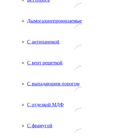
Дымогазонепроницаемые
С антипаникой
С вент решеткой
С выпадающим порогом
С отделкой МДФ
С фрамугой