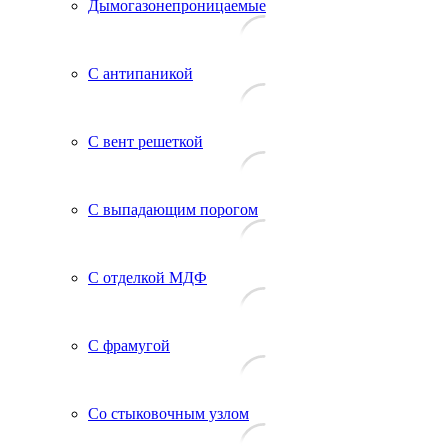
Дымогазонепроницаемые
С антипаникой
С вент решеткой
С выпадающим порогом
С отделкой МДФ
С фрамугой
Со стыковочным узлом