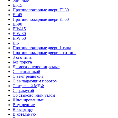
Уличные
EI-15
Противопожарные двери EI 30
EI-45
Противопожарные двери EI 60
EI-90
EIW-15
EIW-30
EIW-60
EIS
Противопожарные двери 1 типа
Противопожарные двери 2-го типа
3-ого типа
Без порога
Дымогазонепроницаемые
С антипаникой
С вент решеткой
С выпадающим порогом
С отделкой МДФ
С фрамугой
Со стыковочным узлом
Шпонированные
Внутренние
В квартиру
В котельную