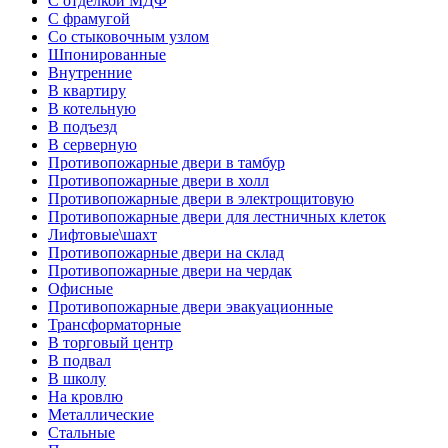
С отделкой МДФ
С фрамугой
Со стыковочным узлом
Шпонированные
Внутренние
В квартиру
В котельную
В подъезд
В серверную
Противопожарные двери в тамбур
Противопожарные двери в холл
Противопожарные двери в электрощитовую
Противопожарные двери для лестничных клеток
Лифтовые\шахт
Противопожарные двери на склад
Противопожарные двери на чердак
Офисные
Противопожарные двери эвакуационные
Трансформаторные
В торговый центр
В подвал
В школу
На кровлю
Металлические
Стальные