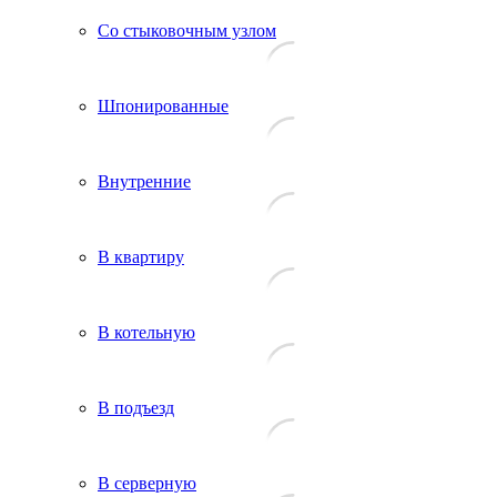
Со стыковочным узлом
Шпонированные
Внутренние
В квартиру
В котельную
В подъезд
В серверную