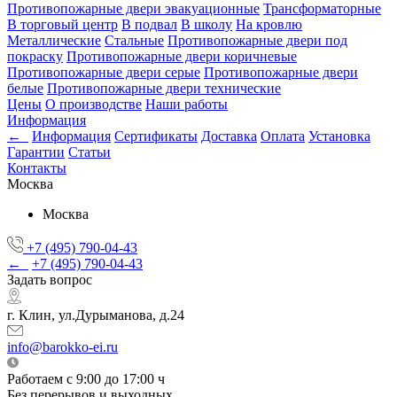
Противопожарные двери эвакуационные
Трансформаторные
В торговый центр
В подвал
В школу
На кровлю
Металлические
Стальные
Противопожарные двери под
покраску
Противопожарные двери коричневые
Противопожарные двери серые
Противопожарные двери
белые
Противопожарные двери технические
Цены
О производстве
Наши работы
Информация
←
Информация
Сертификаты
Доставка
Оплата
Установка
Гарантии
Статьи
Контакты
Москва
Москва
+7 (495) 790-04-43
←
+7 (495) 790-04-43
Задать вопрос
г. Клин, ул.Дурыманова, д.24
info@barokko-ei.ru
Работаем с 9:00 до 17:00 ч
Без перерывов и выходных.