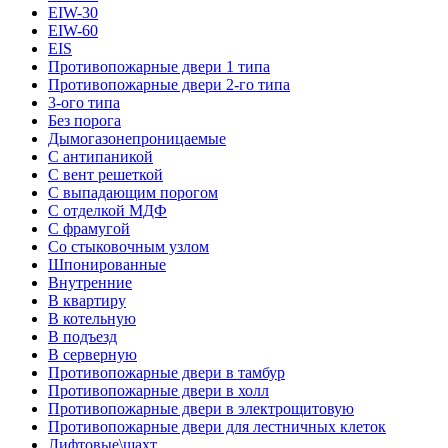
EIW-30
EIW-60
EIS
Противопожарные двери 1 типа
Противопожарные двери 2-го типа
3-ого типа
Без порога
Дымогазонепроницаемые
С антипаникой
С вент решеткой
С выпадающим порогом
С отделкой МДФ
С фрамугой
Со стыковочным узлом
Шпонированные
Внутренние
В квартиру
В котельную
В подъезд
В серверную
Противопожарные двери в тамбур
Противопожарные двери в холл
Противопожарные двери в электрощитовую
Противопожарные двери для лестничных клеток
Лифтовые\шахт