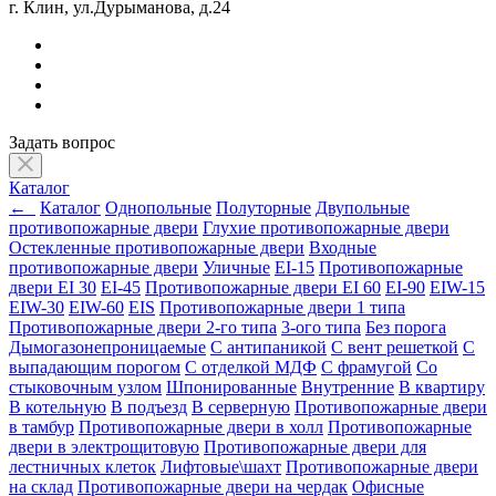
г. Клин, ул.Дурыманова, д.24
Задать вопрос
Каталог
←
Каталог
Однопольные
Полуторные
Двупольные
противопожарные двери
Глухие противопожарные двери
Остекленные противопожарные двери
Входные
противопожарные двери
Уличные
EI-15
Противопожарные
двери EI 30
EI-45
Противопожарные двери EI 60
EI-90
EIW-15
EIW-30
EIW-60
EIS
Противопожарные двери 1 типа
Противопожарные двери 2-го типа
3-ого типа
Без порога
Дымогазонепроницаемые
С антипаникой
С вент решеткой
С
выпадающим порогом
С отделкой МДФ
С фрамугой
Со
стыковочным узлом
Шпонированные
Внутренние
В квартиру
В котельную
В подъезд
В серверную
Противопожарные двери
в тамбур
Противопожарные двери в холл
Противопожарные
двери в электрощитовую
Противопожарные двери для
лестничных клеток
Лифтовые\шахт
Противопожарные двери
на склад
Противопожарные двери на чердак
Офисные