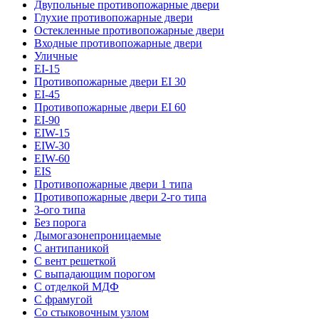
Двупольные противопожарные двери
Глухие противопожарные двери
Остекленные противопожарные двери
Входные противопожарные двери
Уличные
EI-15
Противопожарные двери EI 30
EI-45
Противопожарные двери EI 60
EI-90
EIW-15
EIW-30
EIW-60
EIS
Противопожарные двери 1 типа
Противопожарные двери 2-го типа
3-ого типа
Без порога
Дымогазонепроницаемые
С антипаникой
С вент решеткой
С выпадающим порогом
С отделкой МДФ
С фрамугой
Со стыковочным узлом