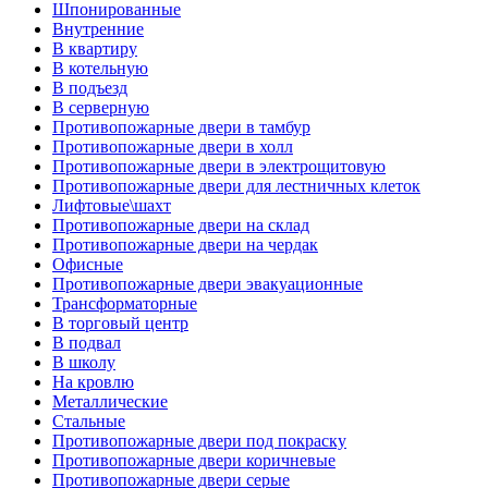
Шпонированные
Внутренние
В квартиру
В котельную
В подъезд
В серверную
Противопожарные двери в тамбур
Противопожарные двери в холл
Противопожарные двери в электрощитовую
Противопожарные двери для лестничных клеток
Лифтовые\шахт
Противопожарные двери на склад
Противопожарные двери на чердак
Офисные
Противопожарные двери эвакуационные
Трансформаторные
В торговый центр
В подвал
В школу
На кровлю
Металлические
Стальные
Противопожарные двери под покраску
Противопожарные двери коричневые
Противопожарные двери серые