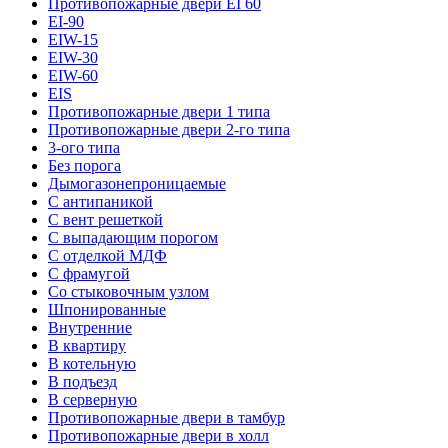
Противопожарные двери EI 60
EI-90
EIW-15
EIW-30
EIW-60
EIS
Противопожарные двери 1 типа
Противопожарные двери 2-го типа
3-ого типа
Без порога
Дымогазонепроницаемые
С антипаникой
С вент решеткой
С выпадающим порогом
С отделкой МДФ
С фрамугой
Со стыковочным узлом
Шпонированные
Внутренние
В квартиру
В котельную
В подъезд
В серверную
Противопожарные двери в тамбур
Противопожарные двери в холл