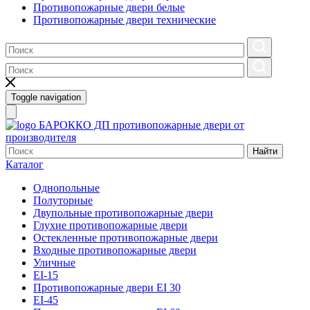
Противопожарные двери белые
Противопожарные двери технические
Toggle navigation
БАРОККО ДП
противопожарные двери от
производителя
Найти
Каталог
Однопольные
Полуторные
Двупольные противопожарные двери
Глухие противопожарные двери
Остекленные противопожарные двери
Входные противопожарные двери
Уличные
EI-15
Противопожарные двери EI 30
EI-45