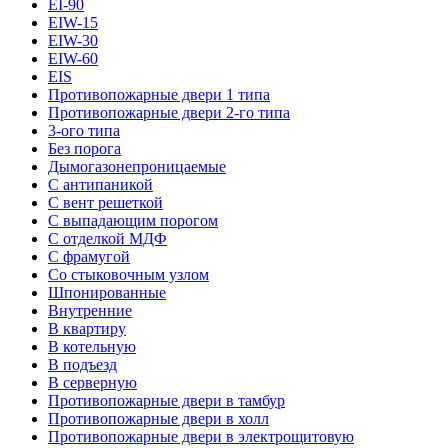
EI-90
EIW-15
EIW-30
EIW-60
EIS
Противопожарные двери 1 типа
Противопожарные двери 2-го типа
3-ого типа
Без порога
Дымогазонепроницаемые
С антипаникой
С вент решеткой
С выпадающим порогом
С отделкой МДФ
С фрамугой
Со стыковочным узлом
Шпонированные
Внутренние
В квартиру
В котельную
В подъезд
В серверную
Противопожарные двери в тамбур
Противопожарные двери в холл
Противопожарные двери в электрощитовую