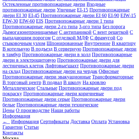
Остекленные противопожарные двери
Входные
противопожарные двери
Уличные
EI-15
Противопожарные
двери EI 30
EI-45
Противопожарные двери EI 60
EI-90
EIW-15
EIW-30
EIW-60
EIS
Противопожарные двери 1 типа
Противопожарные двери 2-го типа
3-ого типа
Без порога
Дымогазонепроницаемые
С антипаникой
С вент решеткой
С
выпадающим порогом
С отделкой МДФ
С фрамугой
Со
стыковочным узлом
Шпонированные
Внутренние
В квартиру
В котельную
В подъезд
В серверную
Противопожарные двери
в тамбур
Противопожарные двери в холл
Противопожарные
двери в электрощитовую
Противопожарные двери для
лестничных клеток
Лифтовые\шахт
Противопожарные двери
на склад
Противопожарные двери на чердак
Офисные
Противопожарные двери эвакуационные
Трансформаторные
В торговый центр
В подвал
В школу
На кровлю
Металлические
Стальные
Противопожарные двери под
покраску
Противопожарные двери коричневые
Противопожарные двери серые
Противопожарные двери
белые
Противопожарные двери технические
Цены
О производстве
Наши работы
Информация
←
Информация
Сертификаты
Доставка
Оплата
Установка
Гарантии
Статьи
Контакты
Москва