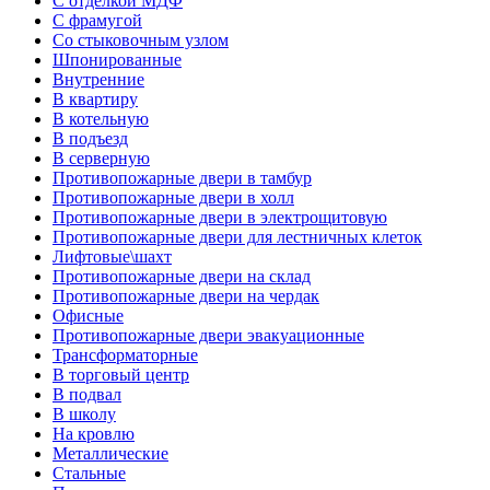
С отделкой МДФ
С фрамугой
Со стыковочным узлом
Шпонированные
Внутренние
В квартиру
В котельную
В подъезд
В серверную
Противопожарные двери в тамбур
Противопожарные двери в холл
Противопожарные двери в электрощитовую
Противопожарные двери для лестничных клеток
Лифтовые\шахт
Противопожарные двери на склад
Противопожарные двери на чердак
Офисные
Противопожарные двери эвакуационные
Трансформаторные
В торговый центр
В подвал
В школу
На кровлю
Металлические
Стальные