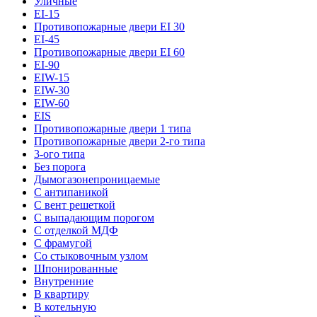
Уличные
EI-15
Противопожарные двери EI 30
EI-45
Противопожарные двери EI 60
EI-90
EIW-15
EIW-30
EIW-60
EIS
Противопожарные двери 1 типа
Противопожарные двери 2-го типа
3-ого типа
Без порога
Дымогазонепроницаемые
С антипаникой
С вент решеткой
С выпадающим порогом
С отделкой МДФ
С фрамугой
Со стыковочным узлом
Шпонированные
Внутренние
В квартиру
В котельную