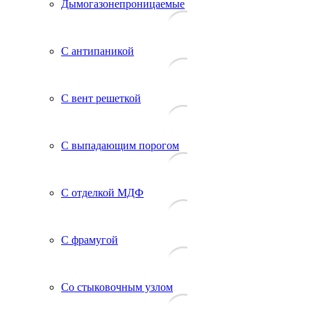
Дымогазонепроницаемые
С антипаникой
С вент решеткой
С выпадающим порогом
С отделкой МДФ
С фрамугой
Со стыковочным узлом