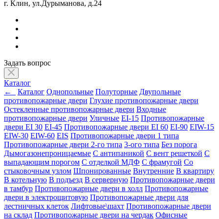
г. Клин, ул.Дурыманова, д.24
Задать вопрос
Каталог
←
Каталог
Однопольные
Полуторные
Двупольные
противопожарные двери
Глухие противопожарные двери
Остекленные противопожарные двери
Входные
противопожарные двери
Уличные
EI-15
Противопожарные
двери EI 30
EI-45
Противопожарные двери EI 60
EI-90
EIW-15
EIW-30
EIW-60
EIS
Противопожарные двери 1 типа
Противопожарные двери 2-го типа
3-ого типа
Без порога
Дымогазонепроницаемые
С антипаникой
С вент решеткой
С
выпадающим порогом
С отделкой МДФ
С фрамугой
Со
стыковочным узлом
Шпонированные
Внутренние
В квартиру
В котельную
В подъезд
В серверную
Противопожарные двери
в тамбур
Противопожарные двери в холл
Противопожарные
двери в электрощитовую
Противопожарные двери для
лестничных клеток
Лифтовые\шахт
Противопожарные двери
на склад
Противопожарные двери на чердак
Офисные