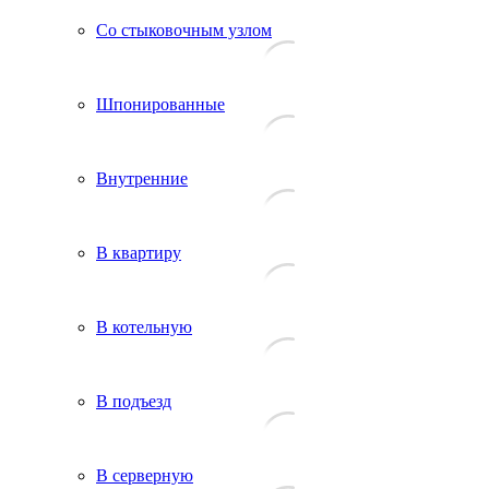
Со стыковочным узлом
Шпонированные
Внутренние
В квартиру
В котельную
В подъезд
В серверную