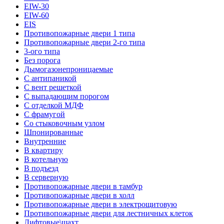
EIW-30
EIW-60
EIS
Противопожарные двери 1 типа
Противопожарные двери 2-го типа
3-ого типа
Без порога
Дымогазонепроницаемые
С антипаникой
С вент решеткой
С выпадающим порогом
С отделкой МДФ
С фрамугой
Со стыковочным узлом
Шпонированные
Внутренние
В квартиру
В котельную
В подъезд
В серверную
Противопожарные двери в тамбур
Противопожарные двери в холл
Противопожарные двери в электрощитовую
Противопожарные двери для лестничных клеток
Лифтовые\шахт