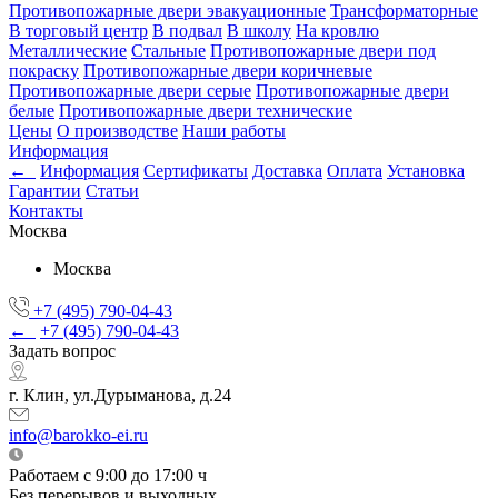
Противопожарные двери эвакуационные
Трансформаторные
В торговый центр
В подвал
В школу
На кровлю
Металлические
Стальные
Противопожарные двери под
покраску
Противопожарные двери коричневые
Противопожарные двери серые
Противопожарные двери
белые
Противопожарные двери технические
Цены
О производстве
Наши работы
Информация
←
Информация
Сертификаты
Доставка
Оплата
Установка
Гарантии
Статьи
Контакты
Москва
Москва
+7 (495) 790-04-43
←
+7 (495) 790-04-43
Задать вопрос
г. Клин, ул.Дурыманова, д.24
info@barokko-ei.ru
Работаем с 9:00 до 17:00 ч
Без перерывов и выходных.