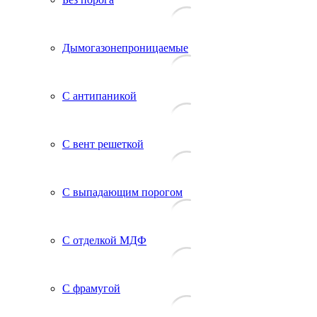
Дымогазонепроницаемые
С антипаникой
С вент решеткой
С выпадающим порогом
С отделкой МДФ
С фрамугой