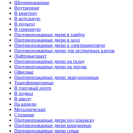
Шпонированные
Внутренние
В квартиру
В котельную
В подъезд
В серверную
Противопожарные двери в тамбур
Противопожарные двери в холл
Противопожарные двери в электрощитовую
Противопожарные двери для лестничных клеток
Лифтовые\шахт
Противопожарные двери на склад
Противопожарные двери на чердак
Офисные
Противопожарные двери эвакуационные
Трансформаторные
В торговый центр
В подвал
В школу
На кровлю
Металлические
Стальные
Противопожарные двери под покраску
Противопожарные двери коричневые
Противопожарные двери серые