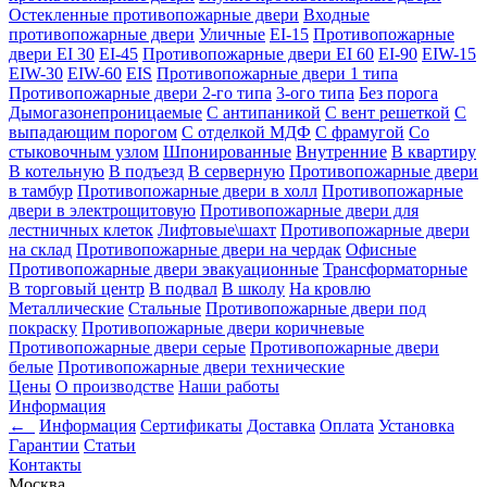
Остекленные противопожарные двери
Входные
противопожарные двери
Уличные
EI-15
Противопожарные
двери EI 30
EI-45
Противопожарные двери EI 60
EI-90
EIW-15
EIW-30
EIW-60
EIS
Противопожарные двери 1 типа
Противопожарные двери 2-го типа
3-ого типа
Без порога
Дымогазонепроницаемые
С антипаникой
С вент решеткой
С
выпадающим порогом
С отделкой МДФ
С фрамугой
Со
стыковочным узлом
Шпонированные
Внутренние
В квартиру
В котельную
В подъезд
В серверную
Противопожарные двери
в тамбур
Противопожарные двери в холл
Противопожарные
двери в электрощитовую
Противопожарные двери для
лестничных клеток
Лифтовые\шахт
Противопожарные двери
на склад
Противопожарные двери на чердак
Офисные
Противопожарные двери эвакуационные
Трансформаторные
В торговый центр
В подвал
В школу
На кровлю
Металлические
Стальные
Противопожарные двери под
покраску
Противопожарные двери коричневые
Противопожарные двери серые
Противопожарные двери
белые
Противопожарные двери технические
Цены
О производстве
Наши работы
Информация
←
Информация
Сертификаты
Доставка
Оплата
Установка
Гарантии
Статьи
Контакты
Москва