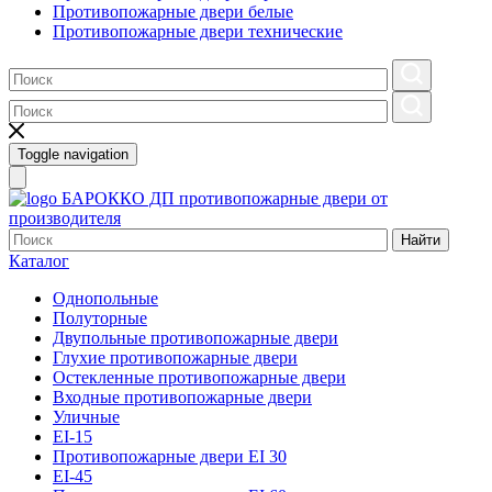
Противопожарные двери белые
Противопожарные двери технические
Toggle navigation
БАРОККО ДП
противопожарные двери от
производителя
Найти
Каталог
Однопольные
Полуторные
Двупольные противопожарные двери
Глухие противопожарные двери
Остекленные противопожарные двери
Входные противопожарные двери
Уличные
EI-15
Противопожарные двери EI 30
EI-45