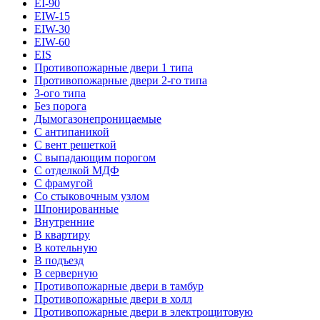
EI-90
EIW-15
EIW-30
EIW-60
EIS
Противопожарные двери 1 типа
Противопожарные двери 2-го типа
3-ого типа
Без порога
Дымогазонепроницаемые
С антипаникой
С вент решеткой
С выпадающим порогом
С отделкой МДФ
С фрамугой
Со стыковочным узлом
Шпонированные
Внутренние
В квартиру
В котельную
В подъезд
В серверную
Противопожарные двери в тамбур
Противопожарные двери в холл
Противопожарные двери в электрощитовую