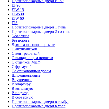
Противопожарные двери EI 60
EI-90
EIW-15
EIW-30
EIW-60
EIS
Противопожарные двери 1 типа
Противопожарные двери 2-го типа
3-ого типа
Без порога
Дымогазонепроницаемые
С антипаникой
С вент решеткой
С выпадающим порогом
С отделкой МДФ
С фрамугой
Со стыковочным узлом
Шпонированные
Внутренние
В квартиру
В котельную
В подъезд
В серверную
Противопожарные двери в тамбур
Противопожарные двери в холл