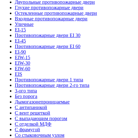
Двупольные противопожарные двери
Глухие противопожарные двери
Остекленные противопожарные двери
Входные противопожарные двери
Уличные
EI-15
Противопожарные двери EI 30
EI-45
Противопожарные двери EI 60
EI-90
EIW-15
EIW-30
EIW-60
EIS
Противопожарные двери 1 типа
Противопожарные двери 2-го типа
3-ого типа
Без порога
Дымогазонепроницаемые
С антипаникой
С вент решеткой
С выпадающим порогом
С отделкой МДФ
С фрамугой
Со стыковочным узлом