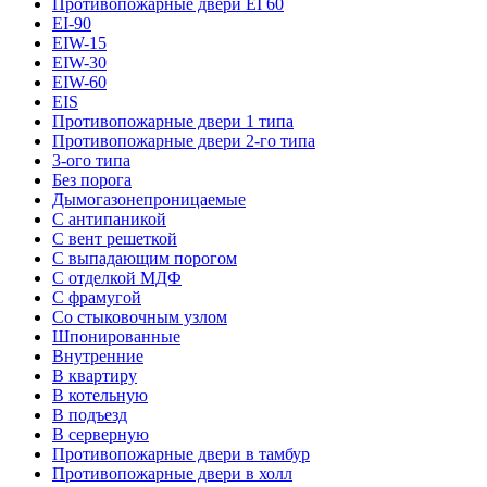
Противопожарные двери EI 60
EI-90
EIW-15
EIW-30
EIW-60
EIS
Противопожарные двери 1 типа
Противопожарные двери 2-го типа
3-ого типа
Без порога
Дымогазонепроницаемые
С антипаникой
С вент решеткой
С выпадающим порогом
С отделкой МДФ
С фрамугой
Со стыковочным узлом
Шпонированные
Внутренние
В квартиру
В котельную
В подъезд
В серверную
Противопожарные двери в тамбур
Противопожарные двери в холл