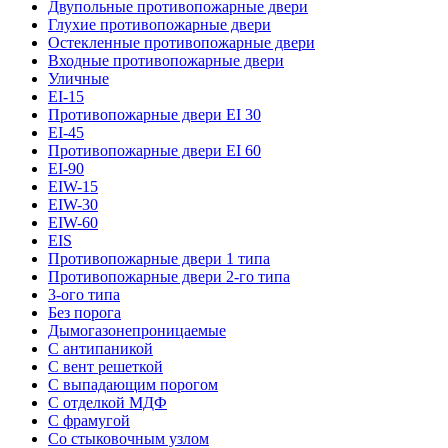
Двупольные противопожарные двери
Глухие противопожарные двери
Остекленные противопожарные двери
Входные противопожарные двери
Уличные
EI-15
Противопожарные двери EI 30
EI-45
Противопожарные двери EI 60
EI-90
EIW-15
EIW-30
EIW-60
EIS
Противопожарные двери 1 типа
Противопожарные двери 2-го типа
3-ого типа
Без порога
Дымогазонепроницаемые
С антипаникой
С вент решеткой
С выпадающим порогом
С отделкой МДФ
С фрамугой
Со стыковочным узлом