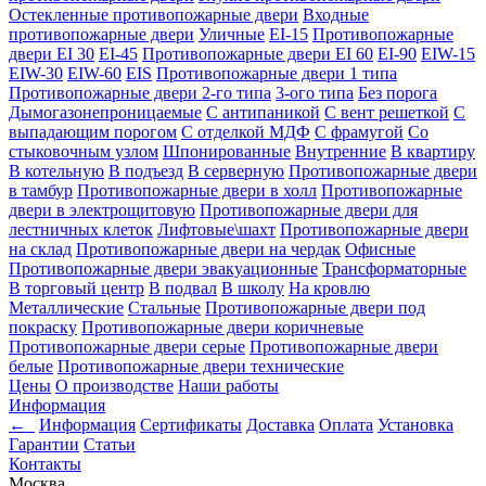
Остекленные противопожарные двери
Входные
противопожарные двери
Уличные
EI-15
Противопожарные
двери EI 30
EI-45
Противопожарные двери EI 60
EI-90
EIW-15
EIW-30
EIW-60
EIS
Противопожарные двери 1 типа
Противопожарные двери 2-го типа
3-ого типа
Без порога
Дымогазонепроницаемые
С антипаникой
С вент решеткой
С
выпадающим порогом
С отделкой МДФ
С фрамугой
Со
стыковочным узлом
Шпонированные
Внутренние
В квартиру
В котельную
В подъезд
В серверную
Противопожарные двери
в тамбур
Противопожарные двери в холл
Противопожарные
двери в электрощитовую
Противопожарные двери для
лестничных клеток
Лифтовые\шахт
Противопожарные двери
на склад
Противопожарные двери на чердак
Офисные
Противопожарные двери эвакуационные
Трансформаторные
В торговый центр
В подвал
В школу
На кровлю
Металлические
Стальные
Противопожарные двери под
покраску
Противопожарные двери коричневые
Противопожарные двери серые
Противопожарные двери
белые
Противопожарные двери технические
Цены
О производстве
Наши работы
Информация
←
Информация
Сертификаты
Доставка
Оплата
Установка
Гарантии
Статьи
Контакты
Москва