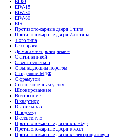
EI-90
EIW-15
EIW-30
EIW-60
EIS
Противопожарные двери 1 типа
Противопожарные двери 2-го типа
3-ого типа
Без порога
Дымогазонепроницаемые
С антипаникой
С вент решеткой
С выпадающим порогом
С отделкой МДФ
С фрамугой
Со стыковочным узлом
Шпонированные
Внутренние
В квартиру
В котельную
В подъезд
В серверную
Противопожарные двери в тамбур
Противопожарные двери в холл
Противопожарные двери в электрощитовую