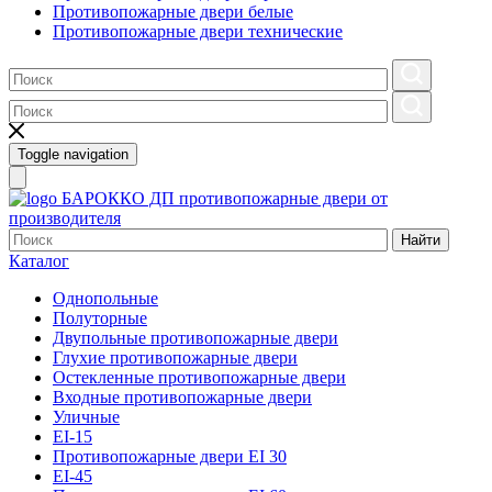
Противопожарные двери белые
Противопожарные двери технические
Toggle navigation
БАРОККО ДП
противопожарные двери от
производителя
Найти
Каталог
Однопольные
Полуторные
Двупольные противопожарные двери
Глухие противопожарные двери
Остекленные противопожарные двери
Входные противопожарные двери
Уличные
EI-15
Противопожарные двери EI 30
EI-45