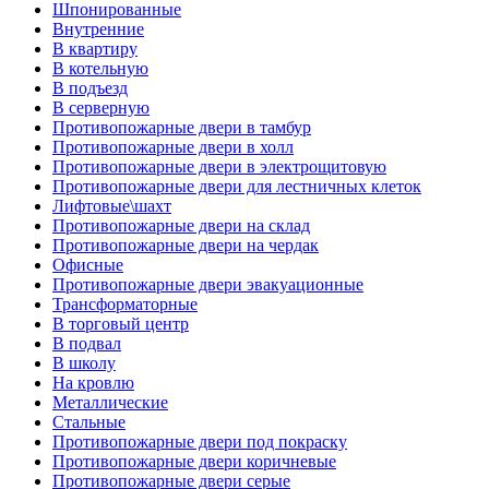
Шпонированные
Внутренние
В квартиру
В котельную
В подъезд
В серверную
Противопожарные двери в тамбур
Противопожарные двери в холл
Противопожарные двери в электрощитовую
Противопожарные двери для лестничных клеток
Лифтовые\шахт
Противопожарные двери на склад
Противопожарные двери на чердак
Офисные
Противопожарные двери эвакуационные
Трансформаторные
В торговый центр
В подвал
В школу
На кровлю
Металлические
Стальные
Противопожарные двери под покраску
Противопожарные двери коричневые
Противопожарные двери серые