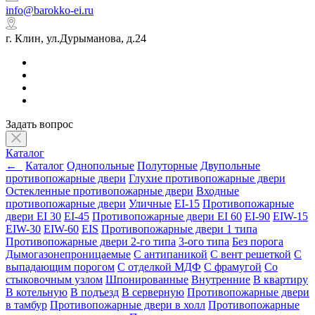
info@barokko-ei.ru
г. Клин, ул.Дурыманова, д.24
Задать вопрос
Каталог
←
Каталог
Однопольные
Полуторные
Двупольные
противопожарные двери
Глухие противопожарные двери
Остекленные противопожарные двери
Входные
противопожарные двери
Уличные
EI-15
Противопожарные
двери EI 30
EI-45
Противопожарные двери EI 60
EI-90
EIW-15
EIW-30
EIW-60
EIS
Противопожарные двери 1 типа
Противопожарные двери 2-го типа
3-ого типа
Без порога
Дымогазонепроницаемые
С антипаникой
С вент решеткой
С
выпадающим порогом
С отделкой МДФ
С фрамугой
Со
стыковочным узлом
Шпонированные
Внутренние
В квартиру
В котельную
В подъезд
В серверную
Противопожарные двери
в тамбур
Противопожарные двери в холл
Противопожарные