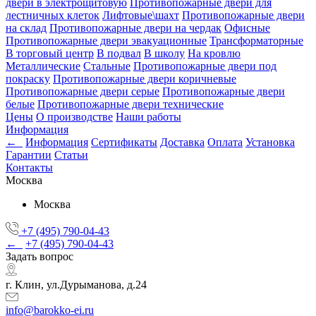
двери в электрощитовую
Противопожарные двери для
лестничных клеток
Лифтовые\шахт
Противопожарные двери
на склад
Противопожарные двери на чердак
Офисные
Противопожарные двери эвакуационные
Трансформаторные
В торговый центр
В подвал
В школу
На кровлю
Металлические
Стальные
Противопожарные двери под
покраску
Противопожарные двери коричневые
Противопожарные двери серые
Противопожарные двери
белые
Противопожарные двери технические
Цены
О производстве
Наши работы
Информация
←
Информация
Сертификаты
Доставка
Оплата
Установка
Гарантии
Статьи
Контакты
Москва
Москва
+7 (495) 790-04-43
←
+7 (495) 790-04-43
Задать вопрос
г. Клин, ул.Дурыманова, д.24
info@barokko-ei.ru