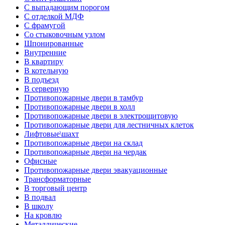
С выпадающим порогом
С отделкой МДФ
С фрамугой
Со стыковочным узлом
Шпонированные
Внутренние
В квартиру
В котельную
В подъезд
В серверную
Противопожарные двери в тамбур
Противопожарные двери в холл
Противопожарные двери в электрощитовую
Противопожарные двери для лестничных клеток
Лифтовые\шахт
Противопожарные двери на склад
Противопожарные двери на чердак
Офисные
Противопожарные двери эвакуационные
Трансформаторные
В торговый центр
В подвал
В школу
На кровлю
Металлические