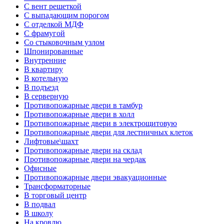
С вент решеткой
С выпадающим порогом
С отделкой МДФ
С фрамугой
Со стыковочным узлом
Шпонированные
Внутренние
В квартиру
В котельную
В подъезд
В серверную
Противопожарные двери в тамбур
Противопожарные двери в холл
Противопожарные двери в электрощитовую
Противопожарные двери для лестничных клеток
Лифтовые\шахт
Противопожарные двери на склад
Противопожарные двери на чердак
Офисные
Противопожарные двери эвакуационные
Трансформаторные
В торговый центр
В подвал
В школу
На кровлю