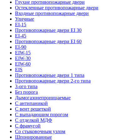
Глухие противопожарные двери
Остекленные противопожарные двери
Входные противопожарные двери
Уличные
EI-15
Противопожарные двери EI 30
EI-45
Противопожарные двери EI 60
EI-90
EIW-15
EIW-30
EIW-60
EIS
Противопожарные двери 1 типа
Противопожарные двери 2-го типа
3-ого типа
Без порога
Дымогазонепроницаемые
С антипаникой
С вент решеткой
С выпадающим порогом
С отделкой МДФ
С фрамугой
Со стыковочным узлом
Шпонированные