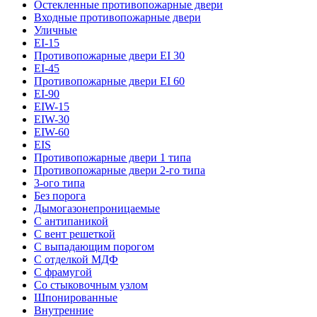
Остекленные противопожарные двери
Входные противопожарные двери
Уличные
EI-15
Противопожарные двери EI 30
EI-45
Противопожарные двери EI 60
EI-90
EIW-15
EIW-30
EIW-60
EIS
Противопожарные двери 1 типа
Противопожарные двери 2-го типа
3-ого типа
Без порога
Дымогазонепроницаемые
С антипаникой
С вент решеткой
С выпадающим порогом
С отделкой МДФ
С фрамугой
Со стыковочным узлом
Шпонированные
Внутренние