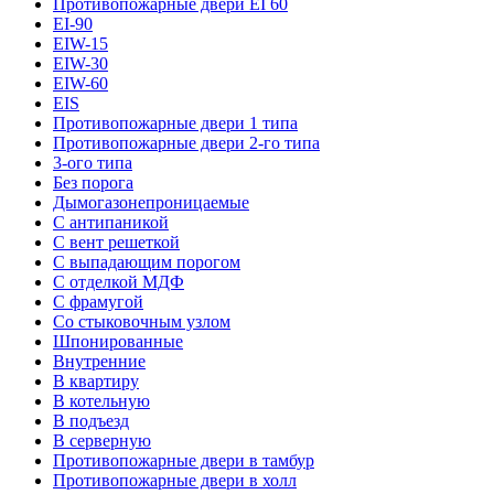
Противопожарные двери EI 60
EI-90
EIW-15
EIW-30
EIW-60
EIS
Противопожарные двери 1 типа
Противопожарные двери 2-го типа
3-ого типа
Без порога
Дымогазонепроницаемые
С антипаникой
С вент решеткой
С выпадающим порогом
С отделкой МДФ
С фрамугой
Со стыковочным узлом
Шпонированные
Внутренние
В квартиру
В котельную
В подъезд
В серверную
Противопожарные двери в тамбур
Противопожарные двери в холл