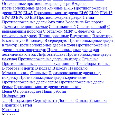
Остекленные противопожарные двери
Входные
противопожарные двери
Уличные
EI-15
Противопожарные
двери EI 30
EI-45
Противопожарные двери EI 60
EI-90
EIW-15
EIW-30
EIW-60
EIS
Противопожарные двери 1 типа
Противопожарные двери 2-го типа
3-ого типа
Без порога
Дымогазонепроницаемые
С антипаникой
С вент решеткой
С
выпадающим порогом
С отделкой МДФ
С фрамугой
Со
стыковочным узлом
Шпонированные
Внутренние
В квартиру
В котельную
В подъезд
В серверную
Противопожарные двери
в тамбур
Противопожарные двери в холл
Противопожарные
двери в электрощитовую
Противопожарные двери для
лестничных клеток
Лифтовые\шахт
Противопожарные двери
на склад
Противопожарные двери на чердак
Офисные
Противопожарные двери эвакуационные
Трансформаторные
В торговый центр
В подвал
В школу
На кровлю
Металлические
Стальные
Противопожарные двери под
покраску
Противопожарные двери коричневые
Противопожарные двери серые
Противопожарные двери
белые
Противопожарные двери технические
Цены
О производстве
Наши работы
Информация
←
Информация
Сертификаты
Доставка
Оплата
Установка
Гарантии
Статьи
Контакты
Москва