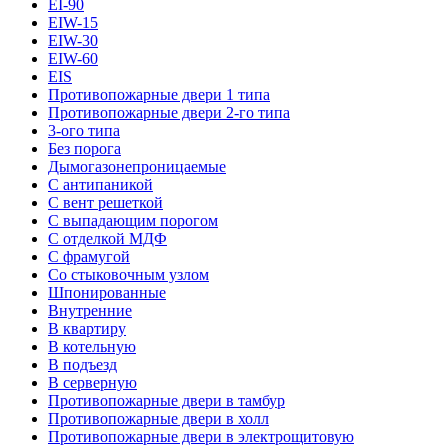
EI-90
EIW-15
EIW-30
EIW-60
EIS
Противопожарные двери 1 типа
Противопожарные двери 2-го типа
3-ого типа
Без порога
Дымогазонепроницаемые
С антипаникой
С вент решеткой
С выпадающим порогом
С отделкой МДФ
С фрамугой
Со стыковочным узлом
Шпонированные
Внутренние
В квартиру
В котельную
В подъезд
В серверную
Противопожарные двери в тамбур
Противопожарные двери в холл
Противопожарные двери в электрощитовую