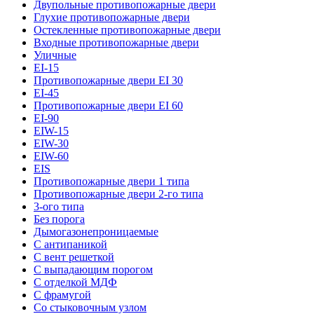
Двупольные противопожарные двери
Глухие противопожарные двери
Остекленные противопожарные двери
Входные противопожарные двери
Уличные
EI-15
Противопожарные двери EI 30
EI-45
Противопожарные двери EI 60
EI-90
EIW-15
EIW-30
EIW-60
EIS
Противопожарные двери 1 типа
Противопожарные двери 2-го типа
3-ого типа
Без порога
Дымогазонепроницаемые
С антипаникой
С вент решеткой
С выпадающим порогом
С отделкой МДФ
С фрамугой
Со стыковочным узлом