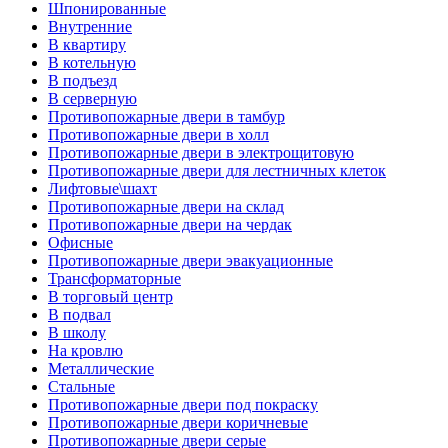
Шпонированные
Внутренние
В квартиру
В котельную
В подъезд
В серверную
Противопожарные двери в тамбур
Противопожарные двери в холл
Противопожарные двери в электрощитовую
Противопожарные двери для лестничных клеток
Лифтовые\шахт
Противопожарные двери на склад
Противопожарные двери на чердак
Офисные
Противопожарные двери эвакуационные
Трансформаторные
В торговый центр
В подвал
В школу
На кровлю
Металлические
Стальные
Противопожарные двери под покраску
Противопожарные двери коричневые
Противопожарные двери серые