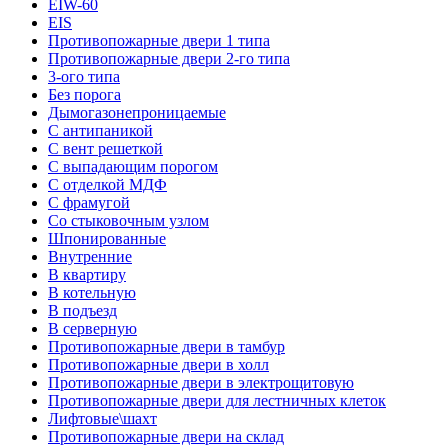
EIW-60
EIS
Противопожарные двери 1 типа
Противопожарные двери 2-го типа
3-ого типа
Без порога
Дымогазонепроницаемые
С антипаникой
С вент решеткой
С выпадающим порогом
С отделкой МДФ
С фрамугой
Со стыковочным узлом
Шпонированные
Внутренние
В квартиру
В котельную
В подъезд
В серверную
Противопожарные двери в тамбур
Противопожарные двери в холл
Противопожарные двери в электрощитовую
Противопожарные двери для лестничных клеток
Лифтовые\шахт
Противопожарные двери на склад