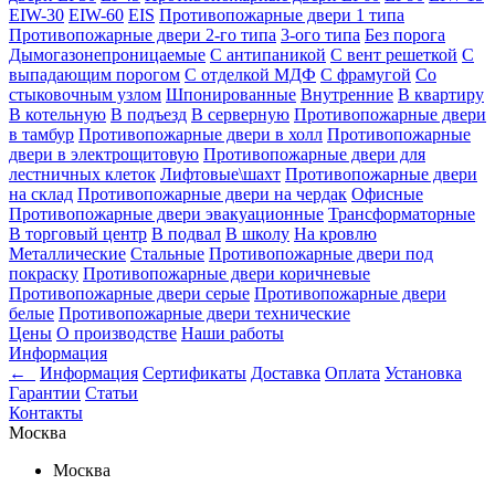
EIW-30
EIW-60
EIS
Противопожарные двери 1 типа
Противопожарные двери 2-го типа
3-ого типа
Без порога
Дымогазонепроницаемые
С антипаникой
С вент решеткой
С
выпадающим порогом
С отделкой МДФ
С фрамугой
Со
стыковочным узлом
Шпонированные
Внутренние
В квартиру
В котельную
В подъезд
В серверную
Противопожарные двери
в тамбур
Противопожарные двери в холл
Противопожарные
двери в электрощитовую
Противопожарные двери для
лестничных клеток
Лифтовые\шахт
Противопожарные двери
на склад
Противопожарные двери на чердак
Офисные
Противопожарные двери эвакуационные
Трансформаторные
В торговый центр
В подвал
В школу
На кровлю
Металлические
Стальные
Противопожарные двери под
покраску
Противопожарные двери коричневые
Противопожарные двери серые
Противопожарные двери
белые
Противопожарные двери технические
Цены
О производстве
Наши работы
Информация
←
Информация
Сертификаты
Доставка
Оплата
Установка
Гарантии
Статьи
Контакты
Москва
Москва