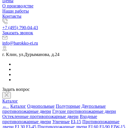
Цены
О производстве
Наши работы
Контакты
+7 (495) 790-04-43
Заказать звонок
info@barokko-ei.ru
г. Клин, ул.Дурыманова, д.24
Задать вопрос
Каталог
←
Каталог
Однопольные
Полуторные
Двупольные
противопожарные двери
Глухие противопожарные двери
Остекленные противопожарные двери
Входные
противопожарные двери
Уличные
EI-15
Противопожарные
двери EI 30
EI-45
Противопожарные двери EI 60
EI-90
EIW-15