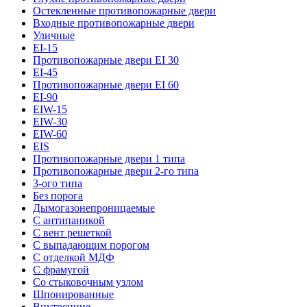
Остекленные противопожарные двери
Входные противопожарные двери
Уличные
EI-15
Противопожарные двери EI 30
EI-45
Противопожарные двери EI 60
EI-90
EIW-15
EIW-30
EIW-60
EIS
Противопожарные двери 1 типа
Противопожарные двери 2-го типа
3-ого типа
Без порога
Дымогазонепроницаемые
С антипаникой
С вент решеткой
С выпадающим порогом
С отделкой МДФ
С фрамугой
Со стыковочным узлом
Шпонированные
Внутренние