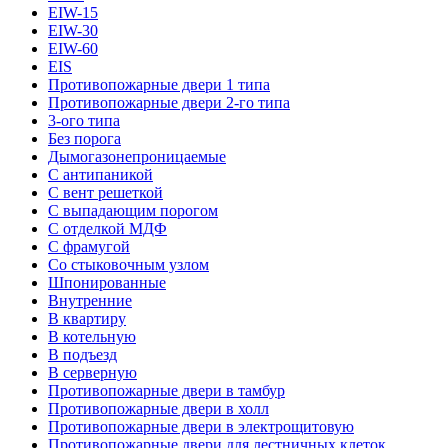
EIW-15
EIW-30
EIW-60
EIS
Противопожарные двери 1 типа
Противопожарные двери 2-го типа
3-ого типа
Без порога
Дымогазонепроницаемые
С антипаникой
С вент решеткой
С выпадающим порогом
С отделкой МДФ
С фрамугой
Со стыковочным узлом
Шпонированные
Внутренние
В квартиру
В котельную
В подъезд
В серверную
Противопожарные двери в тамбур
Противопожарные двери в холл
Противопожарные двери в электрощитовую
Противопожарные двери для лестничных клеток