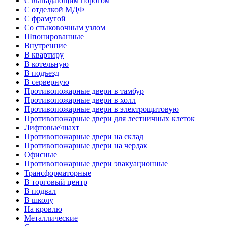
С выпадающим порогом
С отделкой МДФ
С фрамугой
Со стыковочным узлом
Шпонированные
Внутренние
В квартиру
В котельную
В подъезд
В серверную
Противопожарные двери в тамбур
Противопожарные двери в холл
Противопожарные двери в электрощитовую
Противопожарные двери для лестничных клеток
Лифтовые\шахт
Противопожарные двери на склад
Противопожарные двери на чердак
Офисные
Противопожарные двери эвакуационные
Трансформаторные
В торговый центр
В подвал
В школу
На кровлю
Металлические