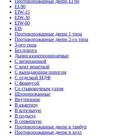
Противопожарные двери EI 60
EI-90
EIW-15
EIW-30
EIW-60
EIS
Противопожарные двери 1 типа
Противопожарные двери 2-го типа
3-ого типа
Без порога
Дымогазонепроницаемые
С антипаникой
С вент решеткой
С выпадающим порогом
С отделкой МДФ
С фрамугой
Со стыковочным узлом
Шпонированные
Внутренние
В квартиру
В котельную
В подъезд
В серверную
Противопожарные двери в тамбур
Противопожарные двери в холл