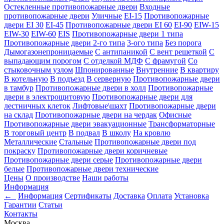
Остекленные противопожарные двери
Входные
противопожарные двери
Уличные
EI-15
Противопожарные
двери EI 30
EI-45
Противопожарные двери EI 60
EI-90
EIW-15
EIW-30
EIW-60
EIS
Противопожарные двери 1 типа
Противопожарные двери 2-го типа
3-ого типа
Без порога
Дымогазонепроницаемые
С антипаникой
С вент решеткой
С
выпадающим порогом
С отделкой МДФ
С фрамугой
Со
стыковочным узлом
Шпонированные
Внутренние
В квартиру
В котельную
В подъезд
В серверную
Противопожарные двери
в тамбур
Противопожарные двери в холл
Противопожарные
двери в электрощитовую
Противопожарные двери для
лестничных клеток
Лифтовые\шахт
Противопожарные двери
на склад
Противопожарные двери на чердак
Офисные
Противопожарные двери эвакуационные
Трансформаторные
В торговый центр
В подвал
В школу
На кровлю
Металлические
Стальные
Противопожарные двери под
покраску
Противопожарные двери коричневые
Противопожарные двери серые
Противопожарные двери
белые
Противопожарные двери технические
Цены
О производстве
Наши работы
Информация
←
Информация
Сертификаты
Доставка
Оплата
Установка
Гарантии
Статьи
Контакты
Москва