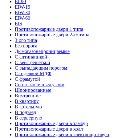
EI-90
EIW-15
EIW-30
EIW-60
EIS
Противопожарные двери 1 типа
Противопожарные двери 2-го типа
3-ого типа
Без порога
Дымогазонепроницаемые
С антипаникой
С вент решеткой
С выпадающим порогом
С отделкой МДФ
С фрамугой
Со стыковочным узлом
Шпонированные
Внутренние
В квартиру
В котельную
В подъезд
В серверную
Противопожарные двери в тамбур
Противопожарные двери в холл
Противопожарные двери в электрощитовую