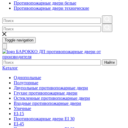
Противопожарные двери белые
Противопожарные двери технические
Toggle navigation
БАРОККО ДП
противопожарные двери от
производителя
Найти
Каталог
Однопольные
Полуторные
Двупольные противопожарные двери
Глухие противопожарные двери
Остекленные противопожарные двери
Входные противопожарные двери
Уличные
EI-15
Противопожарные двери EI 30
EI-45