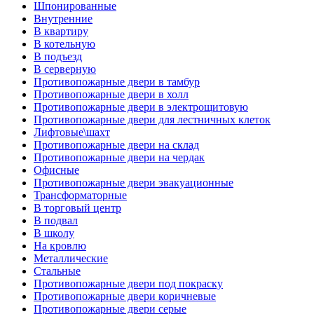
Шпонированные
Внутренние
В квартиру
В котельную
В подъезд
В серверную
Противопожарные двери в тамбур
Противопожарные двери в холл
Противопожарные двери в электрощитовую
Противопожарные двери для лестничных клеток
Лифтовые\шахт
Противопожарные двери на склад
Противопожарные двери на чердак
Офисные
Противопожарные двери эвакуационные
Трансформаторные
В торговый центр
В подвал
В школу
На кровлю
Металлические
Стальные
Противопожарные двери под покраску
Противопожарные двери коричневые
Противопожарные двери серые