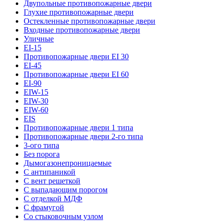
Двупольные противопожарные двери
Глухие противопожарные двери
Остекленные противопожарные двери
Входные противопожарные двери
Уличные
EI-15
Противопожарные двери EI 30
EI-45
Противопожарные двери EI 60
EI-90
EIW-15
EIW-30
EIW-60
EIS
Противопожарные двери 1 типа
Противопожарные двери 2-го типа
3-ого типа
Без порога
Дымогазонепроницаемые
С антипаникой
С вент решеткой
С выпадающим порогом
С отделкой МДФ
С фрамугой
Со стыковочным узлом