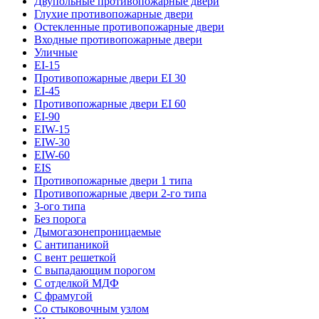
Двупольные противопожарные двери
Глухие противопожарные двери
Остекленные противопожарные двери
Входные противопожарные двери
Уличные
EI-15
Противопожарные двери EI 30
EI-45
Противопожарные двери EI 60
EI-90
EIW-15
EIW-30
EIW-60
EIS
Противопожарные двери 1 типа
Противопожарные двери 2-го типа
3-ого типа
Без порога
Дымогазонепроницаемые
С антипаникой
С вент решеткой
С выпадающим порогом
С отделкой МДФ
С фрамугой
Со стыковочным узлом