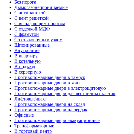
Без порога
Дымогазонепроницаемые
С антипаникой
С вент решеткой
С выпадающим порогом
С отделкой МДФ
С фрамугой
Со стыковочным узлом
Шпонированные
Внутренние
В квартиру
В котельную
В подъезд
В серверную
Противопожарные двери в тамбур
Противопожарные двери в холл
Противопожарные двери в электрощитовую
Противопожарные двери для лестничных клеток
Лифтовые\шахт
Противопожарные двери на склад
Противопожарные двери на чердак
Офисные
Противопожарные двери эвакуационные
Трансформаторные
В торговый центр