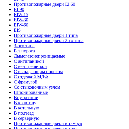
Противопожарные двери EI 60
EI-90
EIW-15
EIW-30
EIW-60
EIS
Противопожарные двери 1 типа
Противопожарные двери 2-го типа
3-ого типа
Без порога
Дымогазонепроницаемые
С антипаникой
С вент решеткой
С выпадающим порогом
С отделкой МДФ
С фрамугой
Со стыковочным узлом
Шпонированные
Внутренние
В квартиру
В котельную
В подъезд
В серверную
Противопожарные двери в тамбур
Противопожарные двери в холл