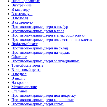
Шпонированные
Внутренние
В квартиру
В котельную
В подъезд
В серверную
Противопожарные двери в тамбур
Противопожарные двери в холл
Противопожарные двери в электрощитовую
Противопожарные двери для лестничных клеток
Лифтовые\шахт
Противопожарные двери на склад
Противопожарные двери на чердак
Офисные
Противопожарные двери эвакуационные
Трансформаторные
В торговый центр
В подвал
В школу
На кровлю
Металлические
Стальные
Противопожарные двери под покраску
Противопожарные двери коричневые
Противопожарные двери серые