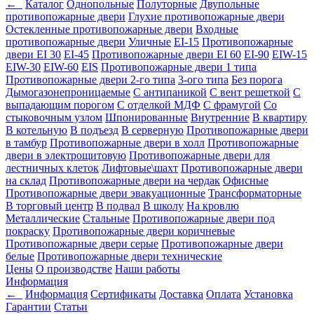
←
Каталог
Однопольные
Полуторные
Двупольные
противопожарные двери
Глухие противопожарные двери
Остекленные противопожарные двери
Входные
противопожарные двери
Уличные
EI-15
Противопожарные
двери EI 30
EI-45
Противопожарные двери EI 60
EI-90
EIW-15
EIW-30
EIW-60
EIS
Противопожарные двери 1 типа
Противопожарные двери 2-го типа
3-ого типа
Без порога
Дымогазонепроницаемые
С антипаникой
С вент решеткой
С
выпадающим порогом
С отделкой МДФ
С фрамугой
Со
стыковочным узлом
Шпонированные
Внутренние
В квартиру
В котельную
В подъезд
В серверную
Противопожарные двери
в тамбур
Противопожарные двери в холл
Противопожарные
двери в электрощитовую
Противопожарные двери для
лестничных клеток
Лифтовые\шахт
Противопожарные двери
на склад
Противопожарные двери на чердак
Офисные
Противопожарные двери эвакуационные
Трансформаторные
В торговый центр
В подвал
В школу
На кровлю
Металлические
Стальные
Противопожарные двери под
покраску
Противопожарные двери коричневые
Противопожарные двери серые
Противопожарные двери
белые
Противопожарные двери технические
Цены
О производстве
Наши работы
Информация
←
Информация
Сертификаты
Доставка
Оплата
Установка
Гарантии
Статьи