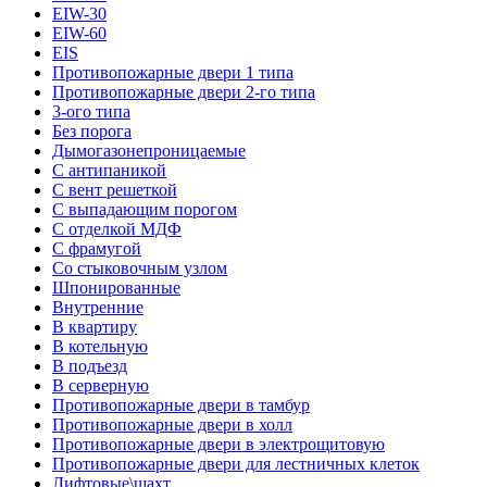
EIW-30
EIW-60
EIS
Противопожарные двери 1 типа
Противопожарные двери 2-го типа
3-ого типа
Без порога
Дымогазонепроницаемые
С антипаникой
С вент решеткой
С выпадающим порогом
С отделкой МДФ
С фрамугой
Со стыковочным узлом
Шпонированные
Внутренние
В квартиру
В котельную
В подъезд
В серверную
Противопожарные двери в тамбур
Противопожарные двери в холл
Противопожарные двери в электрощитовую
Противопожарные двери для лестничных клеток
Лифтовые\шахт