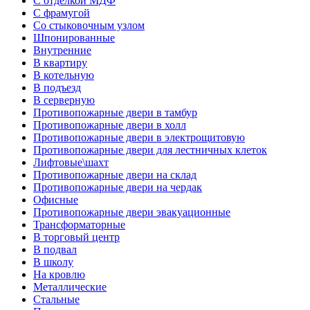
С отделкой МДФ
С фрамугой
Со стыковочным узлом
Шпонированные
Внутренние
В квартиру
В котельную
В подъезд
В серверную
Противопожарные двери в тамбур
Противопожарные двери в холл
Противопожарные двери в электрощитовую
Противопожарные двери для лестничных клеток
Лифтовые\шахт
Противопожарные двери на склад
Противопожарные двери на чердак
Офисные
Противопожарные двери эвакуационные
Трансформаторные
В торговый центр
В подвал
В школу
На кровлю
Металлические
Стальные