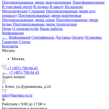
Противопожарные двери эвакуационные
Трансформаторные
В торговый центр
В подвал
В школу
На кровлю
Металлические
Стальные
Противопожарные двери под
покраску
Противопожарные двери коричневые
Противопожарные двери серые
Противопожарные двери
белые
Противопожарные двери технические
Цены
О производстве
Наши работы
Информация
←
Информация
Сертификаты
Доставка
Оплата
Установка
Гарантии
Статьи
Контакты
Москва
Москва
+7 (495) 790-04-43
←
+7 (495) 790-04-43
Задать вопрос
г. Клин, ул.Дурыманова, д.24
info@barokko-ei.ru
Работаем с 9:00 до 17:00 ч
Без перерывов и выходных.