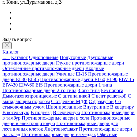
г. Клин, ул.Дурыманова, д.24
Задать вопрос
Каталог
←
Каталог
Однопольные
Полуторные
Двупольные
противопожарные двери
Глухие противопожарные двери
Остекленные противопожарные двери
Входные
противопожарные двери
Уличные
EI-15
Противопожарные
двери EI 30
EI-45
Противопожарные двери EI 60
EI-90
EIW-15
EIW-30
EIW-60
EIS
Противопожарные двери 1 типа
Противопожарные двери 2-го типа
3-ого типа
Без порога
Дымогазонепроницаемые
С антипаникой
С вент решеткой
С
выпадающим порогом
С отделкой МДФ
С фрамугой
Со
стыковочным узлом
Шпонированные
Внутренние
В квартиру
В котельную
В подъезд
В серверную
Противопожарные двери
в тамбур
Противопожарные двери в холл
Противопожарные
двери в электрощитовую
Противопожарные двери для
лестничных клеток
Лифтовые\шахт
Противопожарные двери
на склад
Противопожарные двери на чердак
Офисные