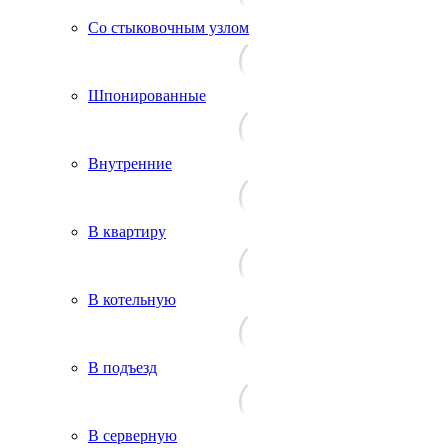
Со стыковочным узлом
Шпонированные
Внутренние
В квартиру
В котельную
В подъезд
В серверную