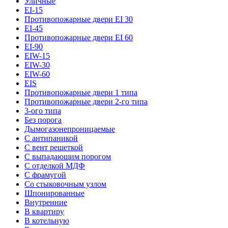
Уличные
EI-15
Противопожарные двери EI 30
EI-45
Противопожарные двери EI 60
EI-90
EIW-15
EIW-30
EIW-60
EIS
Противопожарные двери 1 типа
Противопожарные двери 2-го типа
3-ого типа
Без порога
Дымогазонепроницаемые
С антипаникой
С вент решеткой
С выпадающим порогом
С отделкой МДФ
С фрамугой
Со стыковочным узлом
Шпонированные
Внутренние
В квартиру
В котельную