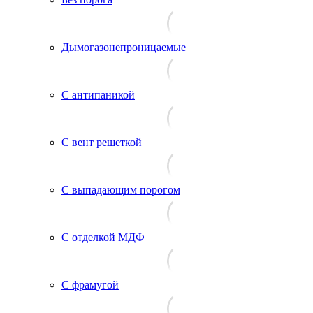
Дымогазонепроницаемые
С антипаникой
С вент решеткой
С выпадающим порогом
С отделкой МДФ
С фрамугой