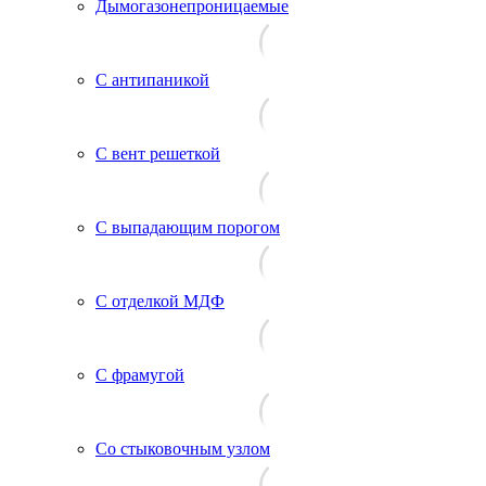
Дымогазонепроницаемые
С антипаникой
С вент решеткой
С выпадающим порогом
С отделкой МДФ
С фрамугой
Со стыковочным узлом