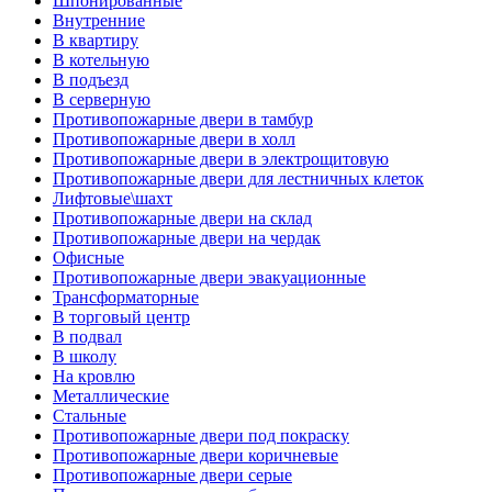
Шпонированные
Внутренние
В квартиру
В котельную
В подъезд
В серверную
Противопожарные двери в тамбур
Противопожарные двери в холл
Противопожарные двери в электрощитовую
Противопожарные двери для лестничных клеток
Лифтовые\шахт
Противопожарные двери на склад
Противопожарные двери на чердак
Офисные
Противопожарные двери эвакуационные
Трансформаторные
В торговый центр
В подвал
В школу
На кровлю
Металлические
Стальные
Противопожарные двери под покраску
Противопожарные двери коричневые
Противопожарные двери серые