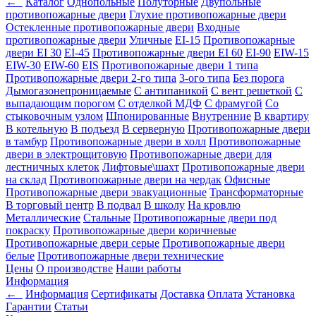
←
Каталог
Однопольные
Полуторные
Двупольные
противопожарные двери
Глухие противопожарные двери
Остекленные противопожарные двери
Входные
противопожарные двери
Уличные
EI-15
Противопожарные
двери EI 30
EI-45
Противопожарные двери EI 60
EI-90
EIW-15
EIW-30
EIW-60
EIS
Противопожарные двери 1 типа
Противопожарные двери 2-го типа
3-ого типа
Без порога
Дымогазонепроницаемые
С антипаникой
С вент решеткой
С
выпадающим порогом
С отделкой МДФ
С фрамугой
Со
стыковочным узлом
Шпонированные
Внутренние
В квартиру
В котельную
В подъезд
В серверную
Противопожарные двери
в тамбур
Противопожарные двери в холл
Противопожарные
двери в электрощитовую
Противопожарные двери для
лестничных клеток
Лифтовые\шахт
Противопожарные двери
на склад
Противопожарные двери на чердак
Офисные
Противопожарные двери эвакуационные
Трансформаторные
В торговый центр
В подвал
В школу
На кровлю
Металлические
Стальные
Противопожарные двери под
покраску
Противопожарные двери коричневые
Противопожарные двери серые
Противопожарные двери
белые
Противопожарные двери технические
Цены
О производстве
Наши работы
Информация
←
Информация
Сертификаты
Доставка
Оплата
Установка
Гарантии
Статьи