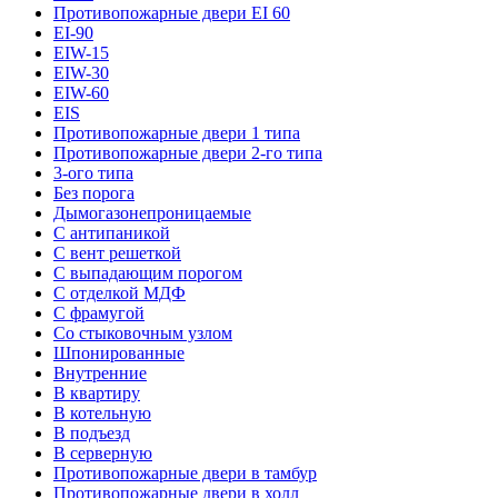
Противопожарные двери EI 60
EI-90
EIW-15
EIW-30
EIW-60
EIS
Противопожарные двери 1 типа
Противопожарные двери 2-го типа
3-ого типа
Без порога
Дымогазонепроницаемые
С антипаникой
С вент решеткой
С выпадающим порогом
С отделкой МДФ
С фрамугой
Со стыковочным узлом
Шпонированные
Внутренние
В квартиру
В котельную
В подъезд
В серверную
Противопожарные двери в тамбур
Противопожарные двери в холл