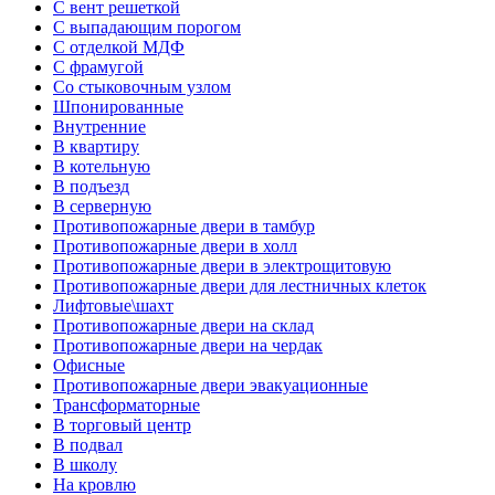
С вент решеткой
С выпадающим порогом
С отделкой МДФ
С фрамугой
Со стыковочным узлом
Шпонированные
Внутренние
В квартиру
В котельную
В подъезд
В серверную
Противопожарные двери в тамбур
Противопожарные двери в холл
Противопожарные двери в электрощитовую
Противопожарные двери для лестничных клеток
Лифтовые\шахт
Противопожарные двери на склад
Противопожарные двери на чердак
Офисные
Противопожарные двери эвакуационные
Трансформаторные
В торговый центр
В подвал
В школу
На кровлю