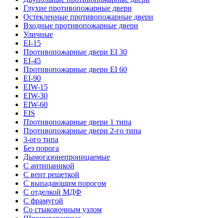
Глухие противопожарные двери
Остекленные противопожарные двери
Входные противопожарные двери
Уличные
EI-15
Противопожарные двери EI 30
EI-45
Противопожарные двери EI 60
EI-90
EIW-15
EIW-30
EIW-60
EIS
Противопожарные двери 1 типа
Противопожарные двери 2-го типа
3-ого типа
Без порога
Дымогазонепроницаемые
С антипаникой
С вент решеткой
С выпадающим порогом
С отделкой МДФ
С фрамугой
Со стыковочным узлом