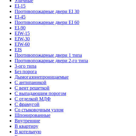
Уличные
EI-15
Противопожарные двери EI 30
EI-45
Противопожарные двери EI 60
EI-90
EIW-15
EIW-30
EIW-60
EIS
Противопожарные двери 1 типа
Противопожарные двери 2-го типа
3-ого типа
Без порога
Дымогазонепроницаемые
С антипаникой
С вент решеткой
С выпадающим порогом
С отделкой МДФ
С фрамугой
Со стыковочным узлом
Шпонированные
Внутренние
В квартиру
В котельную