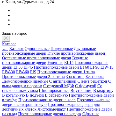
г. Клин, ул.Дурыманова, д.24
Задать вопрос
Каталог
←
Каталог
Однопольные
Полуторные
Двупольные
противопожарные двери
Глухие противопожарные двери
Остекленные противопожарные двери
Входные
противопожарные двери
Уличные
EI-15
Противопожарные
двери EI 30
EI-45
Противопожарные двери EI 60
EI-90
EIW-15
EIW-30
EIW-60
EIS
Противопожарные двери 1 типа
Противопожарные двери 2-го типа
3-ого типа
Без порога
Дымогазонепроницаемые
С антипаникой
С вент решеткой
С
выпадающим порогом
С отделкой МДФ
С фрамугой
Со
стыковочным узлом
Шпонированные
Внутренние
В квартиру
В котельную
В подъезд
В серверную
Противопожарные двери
в тамбур
Противопожарные двери в холл
Противопожарные
двери в электрощитовую
Противопожарные двери для
лестничных клеток
Лифтовые\шахт
Противопожарные двери
на склад
Противопожарные двери на чердак
Офисные