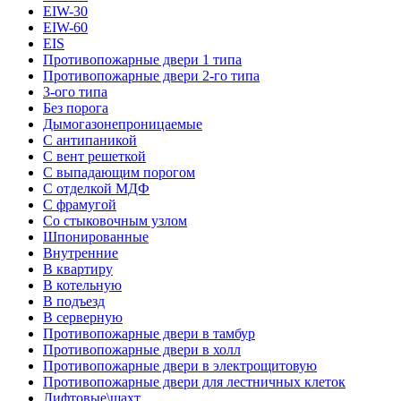
EIW-30
EIW-60
EIS
Противопожарные двери 1 типа
Противопожарные двери 2-го типа
3-ого типа
Без порога
Дымогазонепроницаемые
С антипаникой
С вент решеткой
С выпадающим порогом
С отделкой МДФ
С фрамугой
Со стыковочным узлом
Шпонированные
Внутренние
В квартиру
В котельную
В подъезд
В серверную
Противопожарные двери в тамбур
Противопожарные двери в холл
Противопожарные двери в электрощитовую
Противопожарные двери для лестничных клеток
Лифтовые\шахт