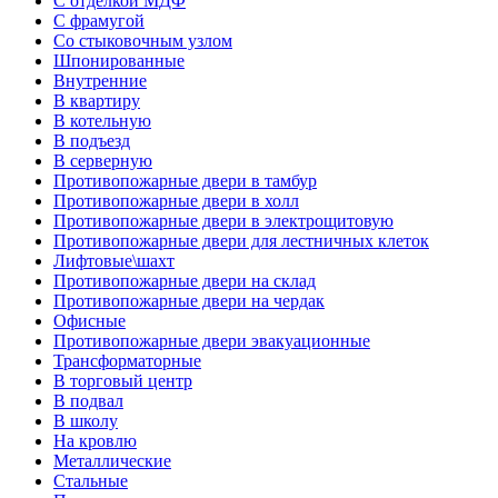
С отделкой МДФ
С фрамугой
Со стыковочным узлом
Шпонированные
Внутренние
В квартиру
В котельную
В подъезд
В серверную
Противопожарные двери в тамбур
Противопожарные двери в холл
Противопожарные двери в электрощитовую
Противопожарные двери для лестничных клеток
Лифтовые\шахт
Противопожарные двери на склад
Противопожарные двери на чердак
Офисные
Противопожарные двери эвакуационные
Трансформаторные
В торговый центр
В подвал
В школу
На кровлю
Металлические
Стальные