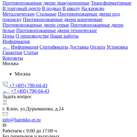
Противопожарные двери эвакуационные
Трансформаторные
В торговый центр
В подвал
В школу
На кровлю
Металлические
Стальные
Противопожарные двери под
покраску
Противопожарные двери коричневые
Противопожарные двери серые
Противопожарные двери
белые
Противопожарные двери технические
Цены
О производстве
Наши работы
Информация
←
Информация
Сертификаты
Доставка
Оплата
Установка
Гарантии
Статьи
Контакты
Москва
Москва
+7 (495) 790-04-43
←
+7 (495) 790-04-43
Задать вопрос
г. Клин, ул.Дурыманова, д.24
info@barokko-ei.ru
Работаем с 9:00 до 17:00 ч
Без перерывов и выходных.