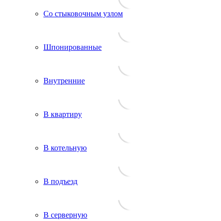
Со стыковочным узлом
Шпонированные
Внутренние
В квартиру
В котельную
В подъезд
В серверную