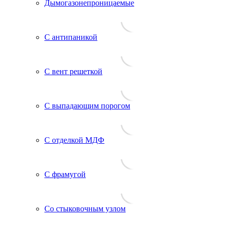
Дымогазонепроницаемые
С антипаникой
С вент решеткой
С выпадающим порогом
С отделкой МДФ
С фрамугой
Со стыковочным узлом