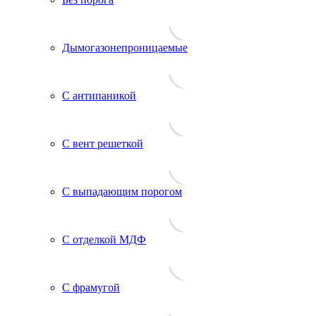
Дымогазонепроницаемые
С антипаникой
С вент решеткой
С выпадающим порогом
С отделкой МДФ
С фрамугой