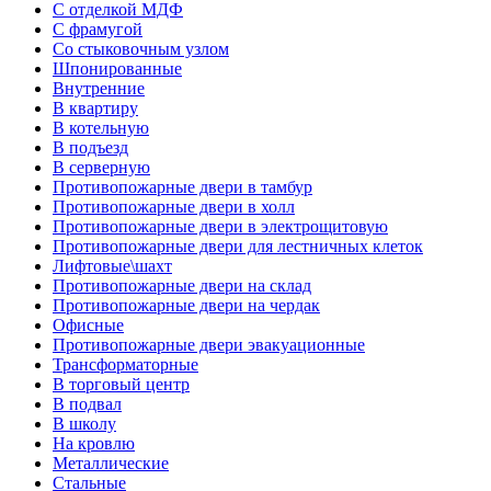
С отделкой МДФ
С фрамугой
Со стыковочным узлом
Шпонированные
Внутренние
В квартиру
В котельную
В подъезд
В серверную
Противопожарные двери в тамбур
Противопожарные двери в холл
Противопожарные двери в электрощитовую
Противопожарные двери для лестничных клеток
Лифтовые\шахт
Противопожарные двери на склад
Противопожарные двери на чердак
Офисные
Противопожарные двери эвакуационные
Трансформаторные
В торговый центр
В подвал
В школу
На кровлю
Металлические
Стальные