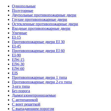
Однопольные
Полуторные
Двупольные противопожарные двери
Глухие противопожарные двери
Остекленные противопожарные двери
Входные противопожарные двери
Уличные
EI-15
Противопожарные двери EI 30
EI-45
Противопожарные двери EI 60
EI-90
EIW-15
EIW-30
EIW-60
EIS
Противопожарные двери 1 типа
Противопожарные двери 2-го типа
3-ого типа
Без порога
Дымогазонепроницаемые
С антипаникой
С вент решеткой
С выпадающим порогом