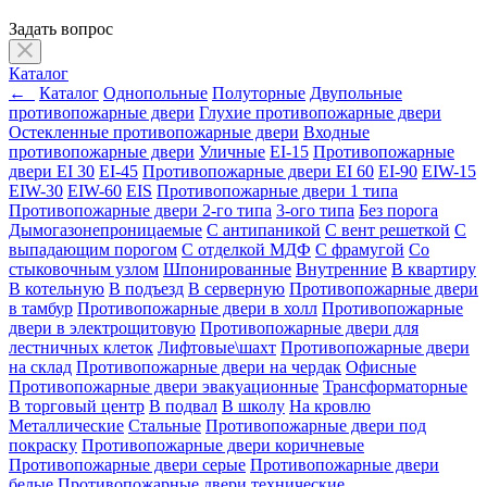
Задать вопрос
Каталог
←
Каталог
Однопольные
Полуторные
Двупольные
противопожарные двери
Глухие противопожарные двери
Остекленные противопожарные двери
Входные
противопожарные двери
Уличные
EI-15
Противопожарные
двери EI 30
EI-45
Противопожарные двери EI 60
EI-90
EIW-15
EIW-30
EIW-60
EIS
Противопожарные двери 1 типа
Противопожарные двери 2-го типа
3-ого типа
Без порога
Дымогазонепроницаемые
С антипаникой
С вент решеткой
С
выпадающим порогом
С отделкой МДФ
С фрамугой
Со
стыковочным узлом
Шпонированные
Внутренние
В квартиру
В котельную
В подъезд
В серверную
Противопожарные двери
в тамбур
Противопожарные двери в холл
Противопожарные
двери в электрощитовую
Противопожарные двери для
лестничных клеток
Лифтовые\шахт
Противопожарные двери
на склад
Противопожарные двери на чердак
Офисные
Противопожарные двери эвакуационные
Трансформаторные
В торговый центр
В подвал
В школу
На кровлю
Металлические
Стальные
Противопожарные двери под
покраску
Противопожарные двери коричневые
Противопожарные двери серые
Противопожарные двери
белые
Противопожарные двери технические