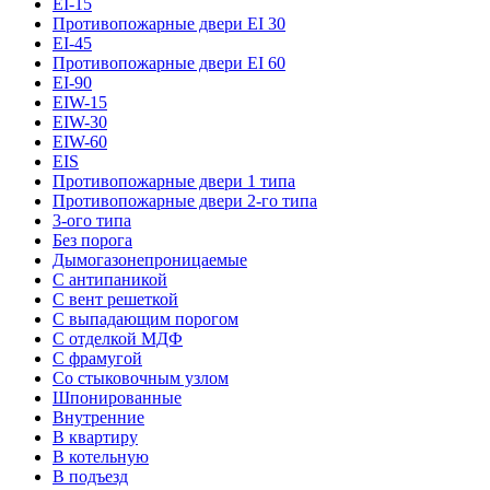
EI-15
Противопожарные двери EI 30
EI-45
Противопожарные двери EI 60
EI-90
EIW-15
EIW-30
EIW-60
EIS
Противопожарные двери 1 типа
Противопожарные двери 2-го типа
3-ого типа
Без порога
Дымогазонепроницаемые
С антипаникой
С вент решеткой
С выпадающим порогом
С отделкой МДФ
С фрамугой
Со стыковочным узлом
Шпонированные
Внутренние
В квартиру
В котельную
В подъезд