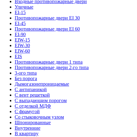
Входные противопожарные двери
Уличные
EI-15
Противопожарные двери EI 30
EI-45
Противопожарные двери EI 60
EI-90
EIW-15
EIW-30
EIW-60
EIS
Противопожарные двери 1 типа
Противопожарные двери 2-го типа
3-ого типа
Без порога
Дымогазонепроницаемые
С антипаникой
С вент решеткой
С выпадающим порогом
С отделкой МДФ
С фрамугой
Со стыковочным узлом
Шпонированные
Внутренние
В квартиру