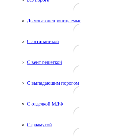
Дымогазонепроницаемые
С антипаникой
С вент решеткой
С выпадающим порогом
С отделкой МДФ
С фрамугой