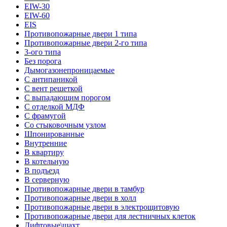
EIW-30
EIW-60
EIS
Противопожарные двери 1 типа
Противопожарные двери 2-го типа
3-ого типа
Без порога
Дымогазонепроницаемые
С антипаникой
С вент решеткой
С выпадающим порогом
С отделкой МДФ
С фрамугой
Со стыковочным узлом
Шпонированные
Внутренние
В квартиру
В котельную
В подъезд
В серверную
Противопожарные двери в тамбур
Противопожарные двери в холл
Противопожарные двери в электрощитовую
Противопожарные двери для лестничных клеток
Лифтовые\шахт