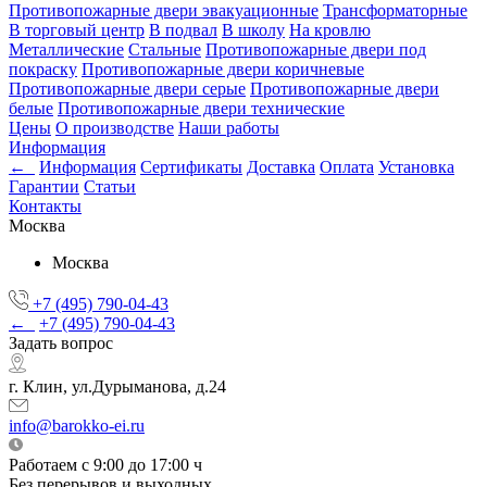
Противопожарные двери эвакуационные
Трансформаторные
В торговый центр
В подвал
В школу
На кровлю
Металлические
Стальные
Противопожарные двери под
покраску
Противопожарные двери коричневые
Противопожарные двери серые
Противопожарные двери
белые
Противопожарные двери технические
Цены
О производстве
Наши работы
Информация
←
Информация
Сертификаты
Доставка
Оплата
Установка
Гарантии
Статьи
Контакты
Москва
Москва
+7 (495) 790-04-43
←
+7 (495) 790-04-43
Задать вопрос
г. Клин, ул.Дурыманова, д.24
info@barokko-ei.ru
Работаем с 9:00 до 17:00 ч
Без перерывов и выходных.