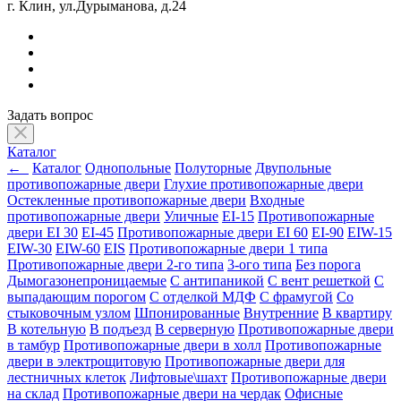
г. Клин, ул.Дурыманова, д.24
Задать вопрос
Каталог
←
Каталог
Однопольные
Полуторные
Двупольные
противопожарные двери
Глухие противопожарные двери
Остекленные противопожарные двери
Входные
противопожарные двери
Уличные
EI-15
Противопожарные
двери EI 30
EI-45
Противопожарные двери EI 60
EI-90
EIW-15
EIW-30
EIW-60
EIS
Противопожарные двери 1 типа
Противопожарные двери 2-го типа
3-ого типа
Без порога
Дымогазонепроницаемые
С антипаникой
С вент решеткой
С
выпадающим порогом
С отделкой МДФ
С фрамугой
Со
стыковочным узлом
Шпонированные
Внутренние
В квартиру
В котельную
В подъезд
В серверную
Противопожарные двери
в тамбур
Противопожарные двери в холл
Противопожарные
двери в электрощитовую
Противопожарные двери для
лестничных клеток
Лифтовые\шахт
Противопожарные двери
на склад
Противопожарные двери на чердак
Офисные