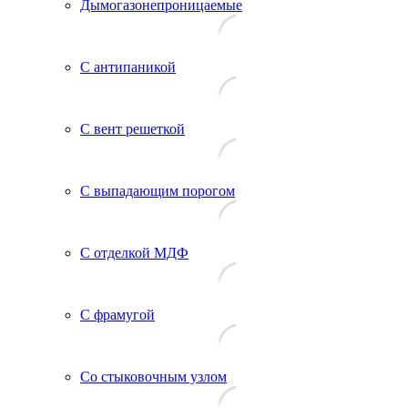
Дымогазонепроницаемые
С антипаникой
С вент решеткой
С выпадающим порогом
С отделкой МДФ
С фрамугой
Со стыковочным узлом