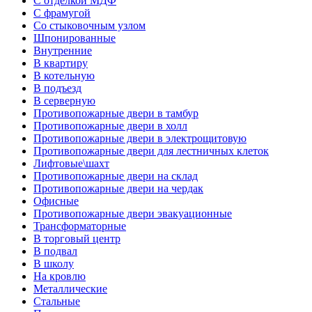
С отделкой МДФ
С фрамугой
Со стыковочным узлом
Шпонированные
Внутренние
В квартиру
В котельную
В подъезд
В серверную
Противопожарные двери в тамбур
Противопожарные двери в холл
Противопожарные двери в электрощитовую
Противопожарные двери для лестничных клеток
Лифтовые\шахт
Противопожарные двери на склад
Противопожарные двери на чердак
Офисные
Противопожарные двери эвакуационные
Трансформаторные
В торговый центр
В подвал
В школу
На кровлю
Металлические
Стальные