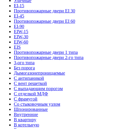
Уличные
EI-15
Противопожарные двери EI 30
EI-45
Противопожарные двери EI 60
EI-90
EIW-15
EIW-30
EIW-60
EIS
Противопожарные двери 1 типа
Противопожарные двери 2-го типа
3-ого типа
Без порога
Дымогазонепроницаемые
С антипаникой
С вент решеткой
С выпадающим порогом
С отделкой МДФ
С фрамугой
Со стыковочным узлом
Шпонированные
Внутренние
В квартиру
В котельную