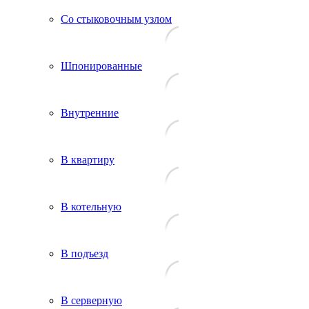
Со стыковочным узлом
Шпонированные
Внутренние
В квартиру
В котельную
В подъезд
В серверную