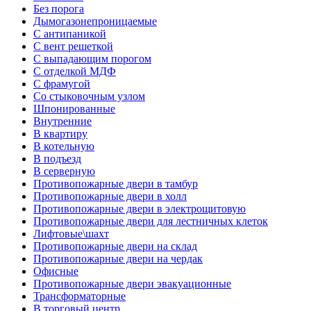
Без порога
Дымогазонепроницаемые
С антипаникой
С вент решеткой
С выпадающим порогом
С отделкой МДФ
С фрамугой
Со стыковочным узлом
Шпонированные
Внутренние
В квартиру
В котельную
В подъезд
В серверную
Противопожарные двери в тамбур
Противопожарные двери в холл
Противопожарные двери в электрощитовую
Противопожарные двери для лестничных клеток
Лифтовые\шахт
Противопожарные двери на склад
Противопожарные двери на чердак
Офисные
Противопожарные двери эвакуационные
Трансформаторные
В торговый центр