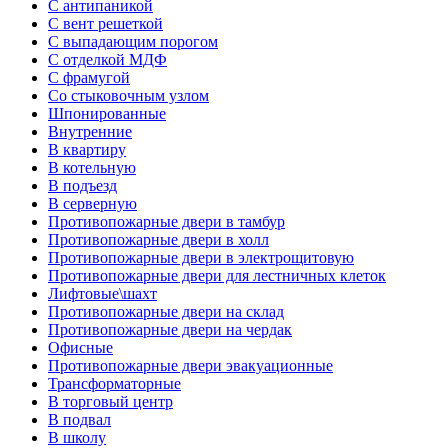
С антипаникой
С вент решеткой
С выпадающим порогом
С отделкой МДФ
С фрамугой
Со стыковочным узлом
Шпонированные
Внутренние
В квартиру
В котельную
В подъезд
В серверную
Противопожарные двери в тамбур
Противопожарные двери в холл
Противопожарные двери в электрощитовую
Противопожарные двери для лестничных клеток
Лифтовые\шахт
Противопожарные двери на склад
Противопожарные двери на чердак
Офисные
Противопожарные двери эвакуационные
Трансформаторные
В торговый центр
В подвал
В школу