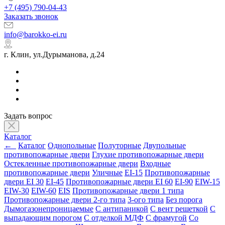
+7 (495) 790-04-43
Заказать звонок
info@barokko-ei.ru
г. Клин, ул.Дурыманова, д.24
Задать вопрос
Каталог
←
Каталог
Однопольные
Полуторные
Двупольные
противопожарные двери
Глухие противопожарные двери
Остекленные противопожарные двери
Входные
противопожарные двери
Уличные
EI-15
Противопожарные
двери EI 30
EI-45
Противопожарные двери EI 60
EI-90
EIW-15
EIW-30
EIW-60
EIS
Противопожарные двери 1 типа
Противопожарные двери 2-го типа
3-ого типа
Без порога
Дымогазонепроницаемые
С антипаникой
С вент решеткой
С
выпадающим порогом
С отделкой МДФ
С фрамугой
Со