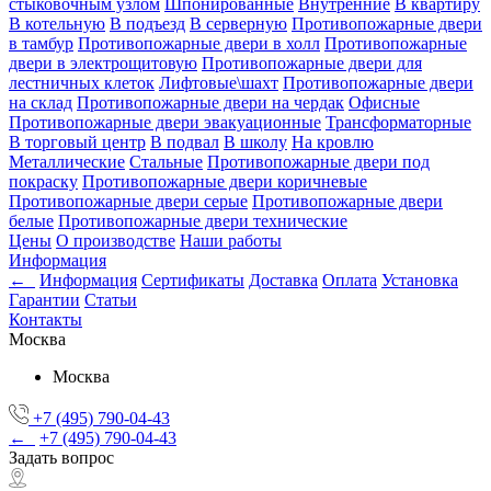
стыковочным узлом
Шпонированные
Внутренние
В квартиру
В котельную
В подъезд
В серверную
Противопожарные двери
в тамбур
Противопожарные двери в холл
Противопожарные
двери в электрощитовую
Противопожарные двери для
лестничных клеток
Лифтовые\шахт
Противопожарные двери
на склад
Противопожарные двери на чердак
Офисные
Противопожарные двери эвакуационные
Трансформаторные
В торговый центр
В подвал
В школу
На кровлю
Металлические
Стальные
Противопожарные двери под
покраску
Противопожарные двери коричневые
Противопожарные двери серые
Противопожарные двери
белые
Противопожарные двери технические
Цены
О производстве
Наши работы
Информация
←
Информация
Сертификаты
Доставка
Оплата
Установка
Гарантии
Статьи
Контакты
Москва
Москва
+7 (495) 790-04-43
←
+7 (495) 790-04-43
Задать вопрос