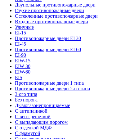
Двупольные противопожарные двери
Глухие противопожарные двери
Остекленные противопожарные двери
Входные противопожарные двери
Уличные
EI-15
Противопожарные двери EI 30
EI-45
Противопожарные двери EI 60
EI-90
EIW-15
EIW-30
EIW-60
EIS
Противопожарные двери 1 типа
Противопожарные двери 2-го типа
3-ого типа
Без порога
Дымогазонепроницаемые
С антипаникой
С вент решеткой
С выпадающим порогом
С отделкой МДФ
С фрамугой
Со стыковочным узлом