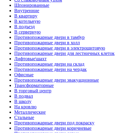
Шпонированные
Внутренние
В квартиру
В котельную
В подъезд
В серверную
Противопожарные двери в тамбур
Противопожарные двери в холл
Противопожарные двери в электрощитовую
Противопожарные двери для лестничных клеток
Лифтовые\шахт
Противопожарные двери на склад
Противопожарные двери на чердак
Офисные
Противопожарные двери эвакуационные
Трансформаторные
В торговый центр
В подвал
В школу
На кровлю
Металлические
Стальные
Противопожарные двери под покраску
Противопожарные двери коричневые