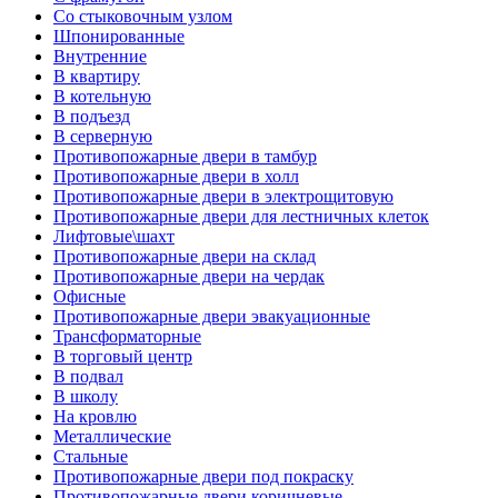
Со стыковочным узлом
Шпонированные
Внутренние
В квартиру
В котельную
В подъезд
В серверную
Противопожарные двери в тамбур
Противопожарные двери в холл
Противопожарные двери в электрощитовую
Противопожарные двери для лестничных клеток
Лифтовые\шахт
Противопожарные двери на склад
Противопожарные двери на чердак
Офисные
Противопожарные двери эвакуационные
Трансформаторные
В торговый центр
В подвал
В школу
На кровлю
Металлические
Стальные
Противопожарные двери под покраску
Противопожарные двери коричневые