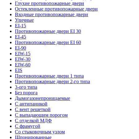
Глухие противопожарные двери
Остекленные противопожарные двери
Входные противопожарные двери
Уличные
EI-15
Противопожарные двери EI 30
EI-45
Противопожарные двери EI 60
EI-90
EIW-15
EIW-30
EIW-60
EIS
Противопожарные двери 1 типа
Противопожарные двери 2-го типа
3-ого типа
Без порога
Дымогазонепроницаемые
С антипаникой
С вент решеткой
С выпадающим порогом
С отделкой МДФ
С фрамугой
Со стыковочным узлом
Шпонированные