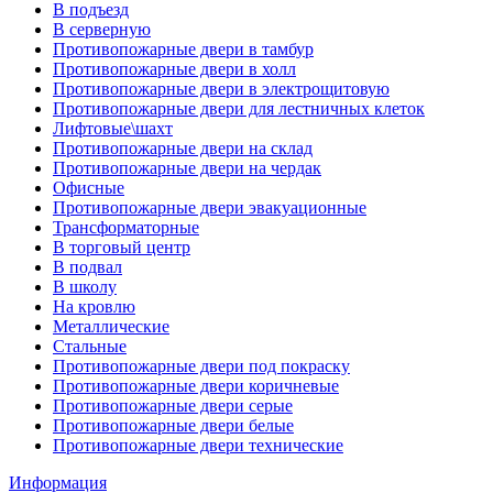
В подъезд
В серверную
Противопожарные двери в тамбур
Противопожарные двери в холл
Противопожарные двери в электрощитовую
Противопожарные двери для лестничных клеток
Лифтовые\шахт
Противопожарные двери на склад
Противопожарные двери на чердак
Офисные
Противопожарные двери эвакуационные
Трансформаторные
В торговый центр
В подвал
В школу
На кровлю
Металлические
Стальные
Противопожарные двери под покраску
Противопожарные двери коричневые
Противопожарные двери серые
Противопожарные двери белые
Противопожарные двери технические
Информация