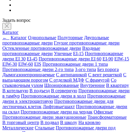
Задать вопрос
Каталог
←
Каталог
Однопольные
Полуторные
Двупольные
противопожарные двери
Глухие противопожарные двери
Остекленные противопожарные двери
Входные
противопожарные двери
Уличные
EI-15
Противопожарные
двери EI 30
EI-45
Противопожарные двери EI 60
EI-90
EIW-15
EIW-30
EIW-60
EIS
Противопожарные двери 1 типа
Противопожарные двери 2-го типа
3-ого типа
Без порога
Дымогазонепроницаемые
С антипаникой
С вент решеткой
С
выпадающим порогом
С отделкой МДФ
С фрамугой
Со
стыковочным узлом
Шпонированные
Внутренние
В квартиру
В котельную
В подъезд
В серверную
Противопожарные двери
в тамбур
Противопожарные двери в холл
Противопожарные
двери в электрощитовую
Противопожарные двери для
лестничных клеток
Лифтовые\шахт
Противопожарные двери
на склад
Противопожарные двери на чердак
Офисные
Противопожарные двери эвакуационные
Трансформаторные
В торговый центр
В подвал
В школу
На кровлю
Металлические
Стальные
Противопожарные двери под