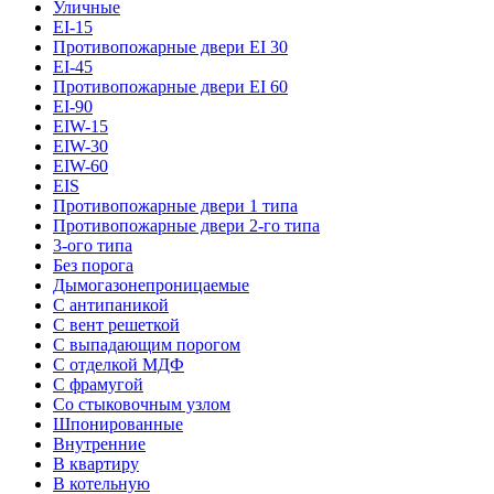
Уличные
EI-15
Противопожарные двери EI 30
EI-45
Противопожарные двери EI 60
EI-90
EIW-15
EIW-30
EIW-60
EIS
Противопожарные двери 1 типа
Противопожарные двери 2-го типа
3-ого типа
Без порога
Дымогазонепроницаемые
С антипаникой
С вент решеткой
С выпадающим порогом
С отделкой МДФ
С фрамугой
Со стыковочным узлом
Шпонированные
Внутренние
В квартиру
В котельную