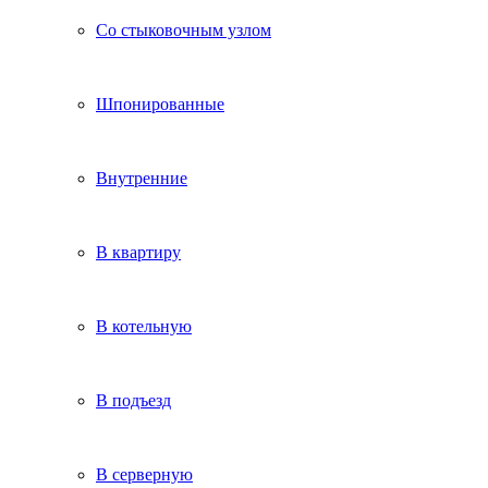
Со стыковочным узлом
Шпонированные
Внутренние
В квартиру
В котельную
В подъезд
В серверную