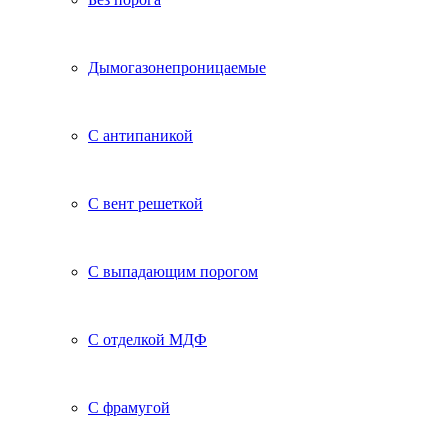
Дымогазонепроницаемые
С антипаникой
С вент решеткой
С выпадающим порогом
С отделкой МДФ
С фрамугой