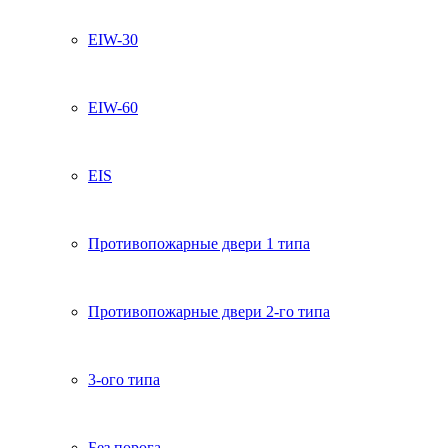
EIW-30
EIW-60
EIS
Противопожарные двери 1 типа
Противопожарные двери 2-го типа
3-ого типа
Без порога