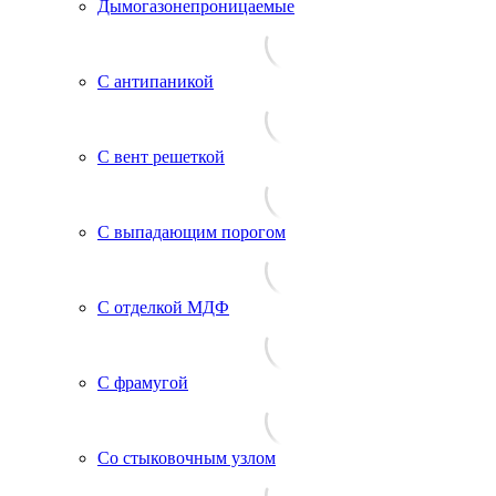
Дымогазонепроницаемые
С антипаникой
С вент решеткой
С выпадающим порогом
С отделкой МДФ
С фрамугой
Со стыковочным узлом