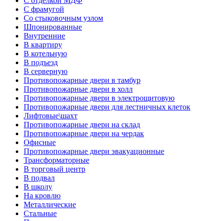
С отделкой МДФ
С фрамугой
Со стыковочным узлом
Шпонированные
Внутренние
В квартиру
В котельную
В подъезд
В серверную
Противопожарные двери в тамбур
Противопожарные двери в холл
Противопожарные двери в электрощитовую
Противопожарные двери для лестничных клеток
Лифтовые\шахт
Противопожарные двери на склад
Противопожарные двери на чердак
Офисные
Противопожарные двери эвакуационные
Трансформаторные
В торговый центр
В подвал
В школу
На кровлю
Металлические
Стальные