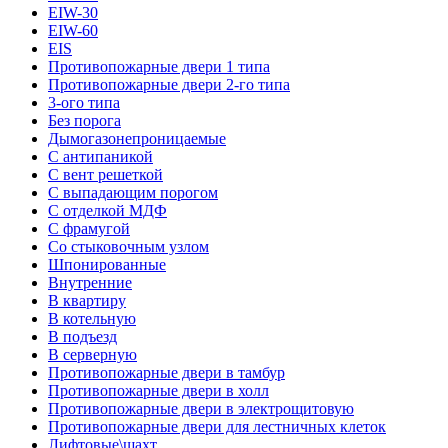
EIW-30
EIW-60
EIS
Противопожарные двери 1 типа
Противопожарные двери 2-го типа
3-ого типа
Без порога
Дымогазонепроницаемые
С антипаникой
С вент решеткой
С выпадающим порогом
С отделкой МДФ
С фрамугой
Со стыковочным узлом
Шпонированные
Внутренние
В квартиру
В котельную
В подъезд
В серверную
Противопожарные двери в тамбур
Противопожарные двери в холл
Противопожарные двери в электрощитовую
Противопожарные двери для лестничных клеток
Лифтовые\шахт