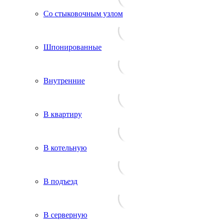
Со стыковочным узлом
Шпонированные
Внутренние
В квартиру
В котельную
В подъезд
В серверную