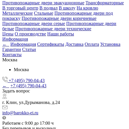
Противопожарные двери эвакуационные
Трансформаторные
В торговый центр
В подвал
В школу
На кровлю
Металлические
Стальные
Противопожарные двери под
покраску
Противопожарные двери коричневые
Противопожарные двери серые
Противопожарные двери
белые
Противопожарные двери технические
Цены
О производстве
Наши работы
Информация
←
Информация
Сертификаты
Доставка
Оплата
Установка
Гарантии
Статьи
Контакты
Москва
Москва
+7 (495) 790-04-43
←
+7 (495) 790-04-43
Задать вопрос
г. Клин, ул.Дурыманова, д.24
info@barokko-ei.ru
Работаем с 9:00 до 17:00 ч
Без перерывов и выходных.