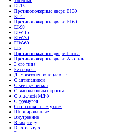
Уличные
EI-15
Противопожарные двери EI 30
EI-45
Противопожарные двери EI 60
EI-90
EIW-15
EIW-30
EIW-60
EIS
Противопожарные двери 1 типа
Противопожарные двери 2-го типа
3-ого типа
Без порога
Дымогазонепроницаемые
С антипаникой
С вент решеткой
С выпадающим порогом
С отделкой МДФ
С фрамугой
Со стыковочным узлом
Шпонированные
Внутренние
В квартиру
В котельную