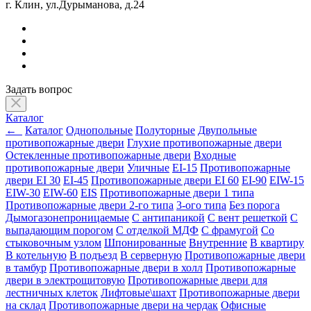
г. Клин, ул.Дурыманова, д.24
Задать вопрос
Каталог
←
Каталог
Однопольные
Полуторные
Двупольные
противопожарные двери
Глухие противопожарные двери
Остекленные противопожарные двери
Входные
противопожарные двери
Уличные
EI-15
Противопожарные
двери EI 30
EI-45
Противопожарные двери EI 60
EI-90
EIW-15
EIW-30
EIW-60
EIS
Противопожарные двери 1 типа
Противопожарные двери 2-го типа
3-ого типа
Без порога
Дымогазонепроницаемые
С антипаникой
С вент решеткой
С
выпадающим порогом
С отделкой МДФ
С фрамугой
Со
стыковочным узлом
Шпонированные
Внутренние
В квартиру
В котельную
В подъезд
В серверную
Противопожарные двери
в тамбур
Противопожарные двери в холл
Противопожарные
двери в электрощитовую
Противопожарные двери для
лестничных клеток
Лифтовые\шахт
Противопожарные двери
на склад
Противопожарные двери на чердак
Офисные