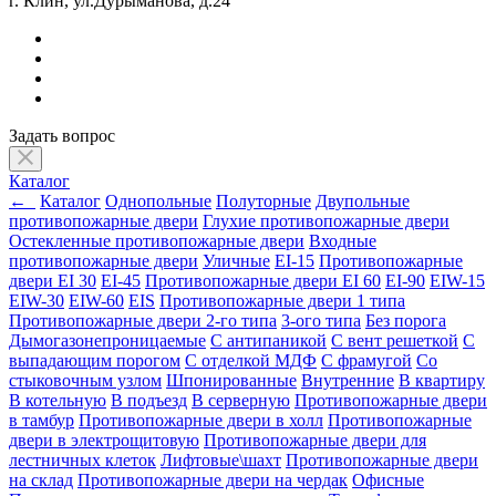
г. Клин, ул.Дурыманова, д.24
Задать вопрос
Каталог
←
Каталог
Однопольные
Полуторные
Двупольные
противопожарные двери
Глухие противопожарные двери
Остекленные противопожарные двери
Входные
противопожарные двери
Уличные
EI-15
Противопожарные
двери EI 30
EI-45
Противопожарные двери EI 60
EI-90
EIW-15
EIW-30
EIW-60
EIS
Противопожарные двери 1 типа
Противопожарные двери 2-го типа
3-ого типа
Без порога
Дымогазонепроницаемые
С антипаникой
С вент решеткой
С
выпадающим порогом
С отделкой МДФ
С фрамугой
Со
стыковочным узлом
Шпонированные
Внутренние
В квартиру
В котельную
В подъезд
В серверную
Противопожарные двери
в тамбур
Противопожарные двери в холл
Противопожарные
двери в электрощитовую
Противопожарные двери для
лестничных клеток
Лифтовые\шахт
Противопожарные двери
на склад
Противопожарные двери на чердак
Офисные