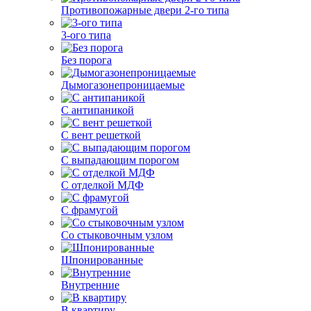
Противопожарные двери 2-го типа
3-ого типа
Без порога
Дымогазонепроницаемые
С антипаникой
С вент решеткой
С выпадающим порогом
С отделкой МДФ
С фрамугой
Со стыковочным узлом
Шпонированные
Внутренние
В квартиру