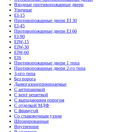
Входные противопожарные двери
Уличные
EI-15
Противопожарные двери EI 30
EI-45
Противопожарные двери EI 60
EI-90
EIW-15
EIW-30
EIW-60
EIS
Противопожарные двери 1 типа
Противопожарные двери 2-го типа
3-ого типа
Без порога
Дымогазонепроницаемые
С антипаникой
С вент решеткой
С выпадающим порогом
С отделкой МДФ
С фрамугой
Со стыковочным узлом
Шпонированные
Внутренние
В квартиру