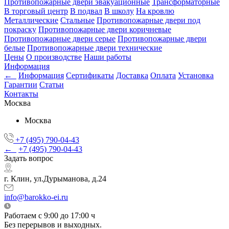
Противопожарные двери эвакуационные
Трансформаторные
В торговый центр
В подвал
В школу
На кровлю
Металлические
Стальные
Противопожарные двери под
покраску
Противопожарные двери коричневые
Противопожарные двери серые
Противопожарные двери
белые
Противопожарные двери технические
Цены
О производстве
Наши работы
Информация
←
Информация
Сертификаты
Доставка
Оплата
Установка
Гарантии
Статьи
Контакты
Москва
Москва
+7 (495) 790-04-43
←
+7 (495) 790-04-43
Задать вопрос
г. Клин, ул.Дурыманова, д.24
info@barokko-ei.ru
Работаем с 9:00 до 17:00 ч
Без перерывов и выходных.