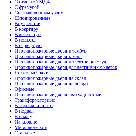
С отделкой МДФ
С фрамугой
Со стыковочным узлом
Шпонированные
Внутренние
В квартиру
В котельную
В подъезд
В серверную
Противопожарные двери в тамбур
Противопожарные двери в холл
Противопожарные двери в электрощитовую
Противопожарные двери для лестничных клеток
Лифтовые\шахт
Противопожарные двери на склад
Противопожарные двери на чердак
Офисные
Противопожарные двери эвакуационные
Трансформаторные
В торговый центр
В подвал
В школу
На кровлю
Металлические
Стальные