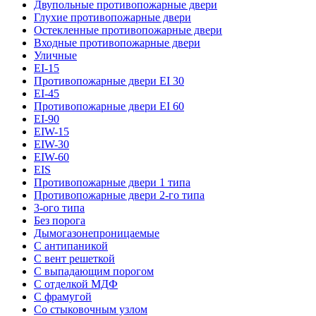
Двупольные противопожарные двери
Глухие противопожарные двери
Остекленные противопожарные двери
Входные противопожарные двери
Уличные
EI-15
Противопожарные двери EI 30
EI-45
Противопожарные двери EI 60
EI-90
EIW-15
EIW-30
EIW-60
EIS
Противопожарные двери 1 типа
Противопожарные двери 2-го типа
3-ого типа
Без порога
Дымогазонепроницаемые
С антипаникой
С вент решеткой
С выпадающим порогом
С отделкой МДФ
С фрамугой
Со стыковочным узлом