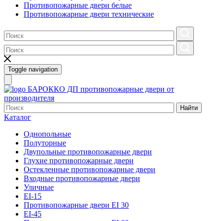
Противопожарные двери белые
Противопожарные двери технические
Toggle navigation
БАРОККО ДП
противопожарные двери от
производителя
Найти
Каталог
Однопольные
Полуторные
Двупольные противопожарные двери
Глухие противопожарные двери
Остекленные противопожарные двери
Входные противопожарные двери
Уличные
EI-15
Противопожарные двери EI 30
EI-45