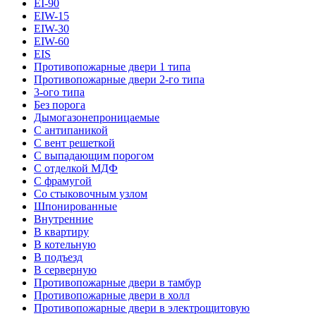
EI-90
EIW-15
EIW-30
EIW-60
EIS
Противопожарные двери 1 типа
Противопожарные двери 2-го типа
3-ого типа
Без порога
Дымогазонепроницаемые
С антипаникой
С вент решеткой
С выпадающим порогом
С отделкой МДФ
С фрамугой
Со стыковочным узлом
Шпонированные
Внутренние
В квартиру
В котельную
В подъезд
В серверную
Противопожарные двери в тамбур
Противопожарные двери в холл
Противопожарные двери в электрощитовую