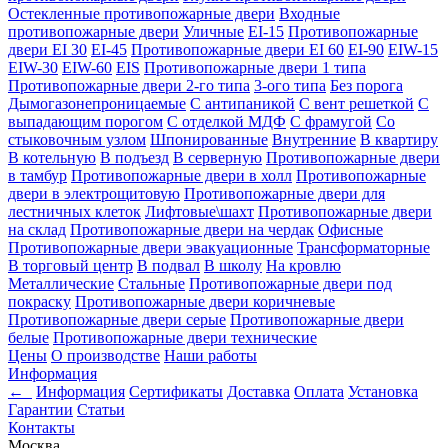
Остекленные противопожарные двери
Входные
противопожарные двери
Уличные
EI-15
Противопожарные
двери EI 30
EI-45
Противопожарные двери EI 60
EI-90
EIW-15
EIW-30
EIW-60
EIS
Противопожарные двери 1 типа
Противопожарные двери 2-го типа
3-ого типа
Без порога
Дымогазонепроницаемые
С антипаникой
С вент решеткой
С
выпадающим порогом
С отделкой МДФ
С фрамугой
Со
стыковочным узлом
Шпонированные
Внутренние
В квартиру
В котельную
В подъезд
В серверную
Противопожарные двери
в тамбур
Противопожарные двери в холл
Противопожарные
двери в электрощитовую
Противопожарные двери для
лестничных клеток
Лифтовые\шахт
Противопожарные двери
на склад
Противопожарные двери на чердак
Офисные
Противопожарные двери эвакуационные
Трансформаторные
В торговый центр
В подвал
В школу
На кровлю
Металлические
Стальные
Противопожарные двери под
покраску
Противопожарные двери коричневые
Противопожарные двери серые
Противопожарные двери
белые
Противопожарные двери технические
Цены
О производстве
Наши работы
Информация
←
Информация
Сертификаты
Доставка
Оплата
Установка
Гарантии
Статьи
Контакты
Москва