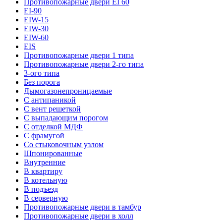
Противопожарные двери EI 60
EI-90
EIW-15
EIW-30
EIW-60
EIS
Противопожарные двери 1 типа
Противопожарные двери 2-го типа
3-ого типа
Без порога
Дымогазонепроницаемые
С антипаникой
С вент решеткой
С выпадающим порогом
С отделкой МДФ
С фрамугой
Со стыковочным узлом
Шпонированные
Внутренние
В квартиру
В котельную
В подъезд
В серверную
Противопожарные двери в тамбур
Противопожарные двери в холл