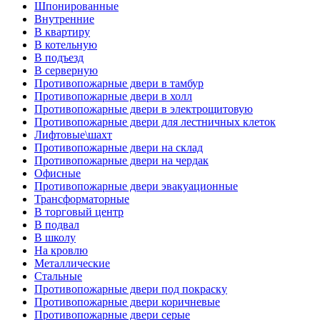
Шпонированные
Внутренние
В квартиру
В котельную
В подъезд
В серверную
Противопожарные двери в тамбур
Противопожарные двери в холл
Противопожарные двери в электрощитовую
Противопожарные двери для лестничных клеток
Лифтовые\шахт
Противопожарные двери на склад
Противопожарные двери на чердак
Офисные
Противопожарные двери эвакуационные
Трансформаторные
В торговый центр
В подвал
В школу
На кровлю
Металлические
Стальные
Противопожарные двери под покраску
Противопожарные двери коричневые
Противопожарные двери серые