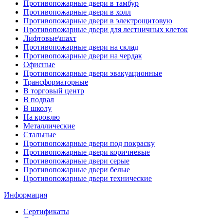
Противопожарные двери в тамбур
Противопожарные двери в холл
Противопожарные двери в электрощитовую
Противопожарные двери для лестничных клеток
Лифтовые\шахт
Противопожарные двери на склад
Противопожарные двери на чердак
Офисные
Противопожарные двери эвакуационные
Трансформаторные
В торговый центр
В подвал
В школу
На кровлю
Металлические
Стальные
Противопожарные двери под покраску
Противопожарные двери коричневые
Противопожарные двери серые
Противопожарные двери белые
Противопожарные двери технические
Информация
Сертификаты