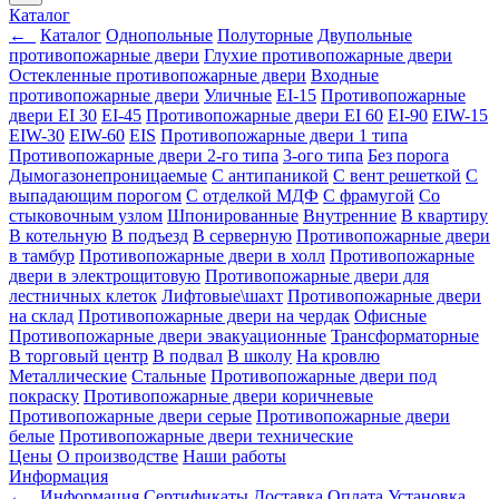
Каталог
←
Каталог
Однопольные
Полуторные
Двупольные
противопожарные двери
Глухие противопожарные двери
Остекленные противопожарные двери
Входные
противопожарные двери
Уличные
EI-15
Противопожарные
двери EI 30
EI-45
Противопожарные двери EI 60
EI-90
EIW-15
EIW-30
EIW-60
EIS
Противопожарные двери 1 типа
Противопожарные двери 2-го типа
3-ого типа
Без порога
Дымогазонепроницаемые
С антипаникой
С вент решеткой
С
выпадающим порогом
С отделкой МДФ
С фрамугой
Со
стыковочным узлом
Шпонированные
Внутренние
В квартиру
В котельную
В подъезд
В серверную
Противопожарные двери
в тамбур
Противопожарные двери в холл
Противопожарные
двери в электрощитовую
Противопожарные двери для
лестничных клеток
Лифтовые\шахт
Противопожарные двери
на склад
Противопожарные двери на чердак
Офисные
Противопожарные двери эвакуационные
Трансформаторные
В торговый центр
В подвал
В школу
На кровлю
Металлические
Стальные
Противопожарные двери под
покраску
Противопожарные двери коричневые
Противопожарные двери серые
Противопожарные двери
белые
Противопожарные двери технические
Цены
О производстве
Наши работы
Информация
←
Информация
Сертификаты
Доставка
Оплата
Установка