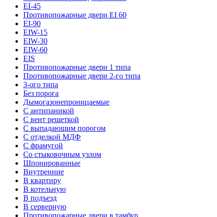
EI-45
Противопожарные двери EI 60
EI-90
EIW-15
EIW-30
EIW-60
EIS
Противопожарные двери 1 типа
Противопожарные двери 2-го типа
3-ого типа
Без порога
Дымогазонепроницаемые
С антипаникой
С вент решеткой
С выпадающим порогом
С отделкой МДФ
С фрамугой
Со стыковочным узлом
Шпонированные
Внутренние
В квартиру
В котельную
В подъезд
В серверную
Противопожарные двери в тамбур