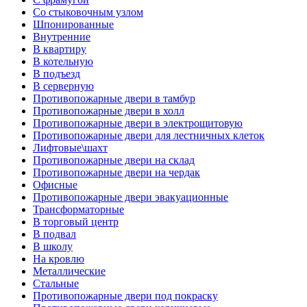
Со стыковочным узлом
Шпонированные
Внутренние
В квартиру
В котельную
В подъезд
В серверную
Противопожарные двери в тамбур
Противопожарные двери в холл
Противопожарные двери в электрощитовую
Противопожарные двери для лестничных клеток
Лифтовые\шахт
Противопожарные двери на склад
Противопожарные двери на чердак
Офисные
Противопожарные двери эвакуационные
Трансформаторные
В торговый центр
В подвал
В школу
На кровлю
Металлические
Стальные
Противопожарные двери под покраску