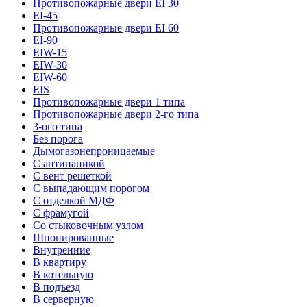
Противопожарные двери EI 30
EI-45
Противопожарные двери EI 60
EI-90
EIW-15
EIW-30
EIW-60
EIS
Противопожарные двери 1 типа
Противопожарные двери 2-го типа
3-ого типа
Без порога
Дымогазонепроницаемые
С антипаникой
С вент решеткой
С выпадающим порогом
С отделкой МДФ
С фрамугой
Со стыковочным узлом
Шпонированные
Внутренние
В квартиру
В котельную
В подъезд
В серверную