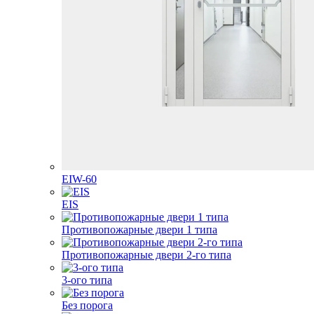
EIW-60
EIS
Противопожарные двери 1 типа
Противопожарные двери 2-го типа
3-ого типа
Без порога