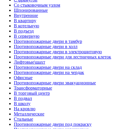
Со стыковочным узлом
Шпонированные
Внутренние
В квартиру
В котельную
В подъезд
В серверную
Противопожарные двери в тамбур
Противопожарные двери в холл
Противопожарные двери в электрощитовую
Противопожарные двери для лестничных клеток
Лифтовые\шахт
Противопожарные двери на склад
Противопожарные двери на чердак
Офисные
Противопожарные двери эвакуационные
Трансформаторные
В торговый центр
В подвал
В школу
На кровлю
Металлические
Стальные
Противопожарные двери под покраску