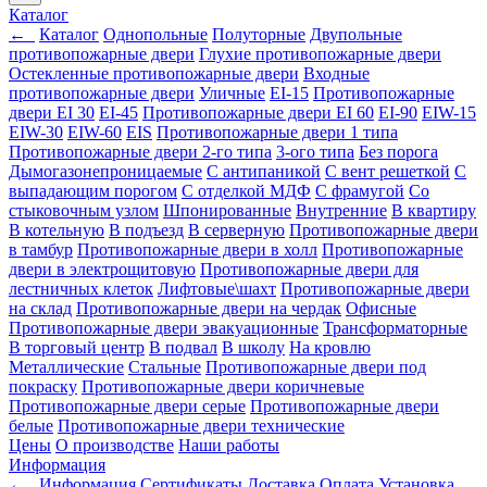
Каталог
←
Каталог
Однопольные
Полуторные
Двупольные
противопожарные двери
Глухие противопожарные двери
Остекленные противопожарные двери
Входные
противопожарные двери
Уличные
EI-15
Противопожарные
двери EI 30
EI-45
Противопожарные двери EI 60
EI-90
EIW-15
EIW-30
EIW-60
EIS
Противопожарные двери 1 типа
Противопожарные двери 2-го типа
3-ого типа
Без порога
Дымогазонепроницаемые
С антипаникой
С вент решеткой
С
выпадающим порогом
С отделкой МДФ
С фрамугой
Со
стыковочным узлом
Шпонированные
Внутренние
В квартиру
В котельную
В подъезд
В серверную
Противопожарные двери
в тамбур
Противопожарные двери в холл
Противопожарные
двери в электрощитовую
Противопожарные двери для
лестничных клеток
Лифтовые\шахт
Противопожарные двери
на склад
Противопожарные двери на чердак
Офисные
Противопожарные двери эвакуационные
Трансформаторные
В торговый центр
В подвал
В школу
На кровлю
Металлические
Стальные
Противопожарные двери под
покраску
Противопожарные двери коричневые
Противопожарные двери серые
Противопожарные двери
белые
Противопожарные двери технические
Цены
О производстве
Наши работы
Информация
←
Информация
Сертификаты
Доставка
Оплата
Установка