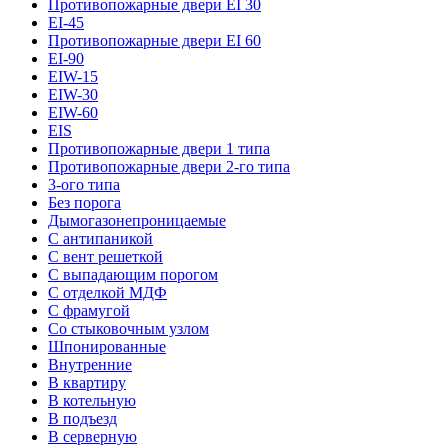
Противопожарные двери EI 30
EI-45
Противопожарные двери EI 60
EI-90
EIW-15
EIW-30
EIW-60
EIS
Противопожарные двери 1 типа
Противопожарные двери 2-го типа
3-ого типа
Без порога
Дымогазонепроницаемые
С антипаникой
С вент решеткой
С выпадающим порогом
С отделкой МДФ
С фрамугой
Со стыковочным узлом
Шпонированные
Внутренние
В квартиру
В котельную
В подъезд
В серверную