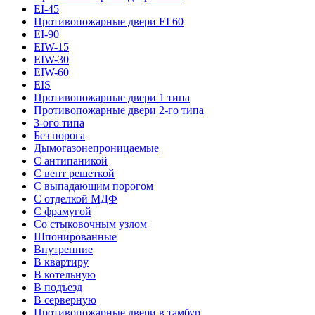
EI-45
Противопожарные двери EI 60
EI-90
EIW-15
EIW-30
EIW-60
EIS
Противопожарные двери 1 типа
Противопожарные двери 2-го типа
3-ого типа
Без порога
Дымогазонепроницаемые
С антипаникой
С вент решеткой
С выпадающим порогом
С отделкой МДФ
С фрамугой
Со стыковочным узлом
Шпонированные
Внутренние
В квартиру
В котельную
В подъезд
В серверную
Противопожарные двери в тамбур