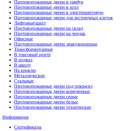
Противопожарные двери в тамбур
Противопожарные двери в холл
Противопожарные двери в электрощитовую
Противопожарные двери для лестничных клеток
Лифтовые\шахт
Противопожарные двери на склад
Противопожарные двери на чердак
Офисные
Противопожарные двери эвакуационные
Трансформаторные
В торговый центр
В подвал
В школу
На кровлю
Металлические
Стальные
Противопожарные двери под покраску
Противопожарные двери коричневые
Противопожарные двери серые
Противопожарные двери белые
Противопожарные двери технические
Информация
Сертификаты