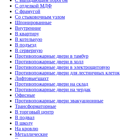
С выпадающим порогом
С отделкой МДФ
С фрамугой
Со стыковочным узлом
Шпонированные
Внутренние
В квартиру
В котельную
В подъезд
В серверную
Противопожарные двери в тамбур
Противопожарные двери в холл
Противопожарные двери в электрощитовую
Противопожарные двери для лестничных клеток
Лифтовые\шахт
Противопожарные двери на склад
Противопожарные двери на чердак
Офисные
Противопожарные двери эвакуационные
Трансформаторные
В торговый центр
В подвал
В школу
На кровлю
Металлические