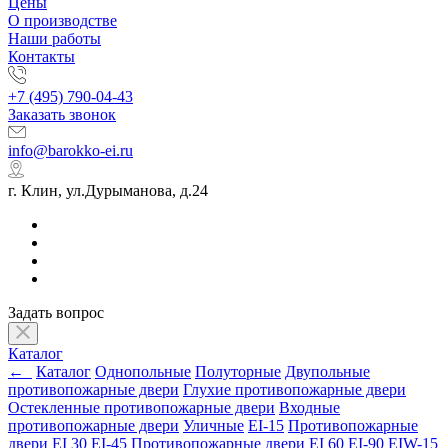
Цены
О производстве
Наши работы
Контакты
+7 (495) 790-04-43
Заказать звонок
info@barokko-ei.ru
г. Клин, ул.Дурыманова, д.24
Задать вопрос
Каталог
←
Каталог
Однопольные
Полуторные
Двупольные
противопожарные двери
Глухие противопожарные двери
Остекленные противопожарные двери
Входные
противопожарные двери
Уличные
EI-15
Противопожарные
двери EI 30
EI-45
Противопожарные двери EI 60
EI-90
EIW-15