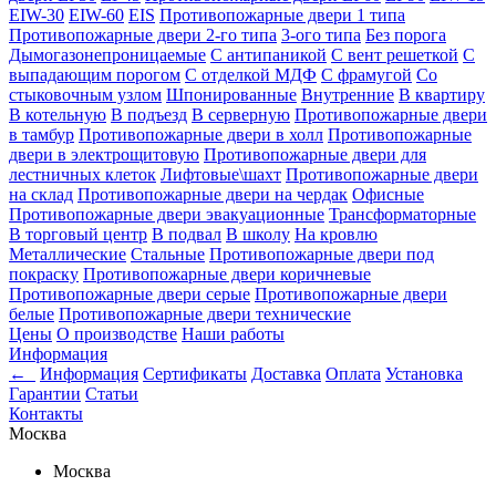
EIW-30
EIW-60
EIS
Противопожарные двери 1 типа
Противопожарные двери 2-го типа
3-ого типа
Без порога
Дымогазонепроницаемые
С антипаникой
С вент решеткой
С
выпадающим порогом
С отделкой МДФ
С фрамугой
Со
стыковочным узлом
Шпонированные
Внутренние
В квартиру
В котельную
В подъезд
В серверную
Противопожарные двери
в тамбур
Противопожарные двери в холл
Противопожарные
двери в электрощитовую
Противопожарные двери для
лестничных клеток
Лифтовые\шахт
Противопожарные двери
на склад
Противопожарные двери на чердак
Офисные
Противопожарные двери эвакуационные
Трансформаторные
В торговый центр
В подвал
В школу
На кровлю
Металлические
Стальные
Противопожарные двери под
покраску
Противопожарные двери коричневые
Противопожарные двери серые
Противопожарные двери
белые
Противопожарные двери технические
Цены
О производстве
Наши работы
Информация
←
Информация
Сертификаты
Доставка
Оплата
Установка
Гарантии
Статьи
Контакты
Москва
Москва