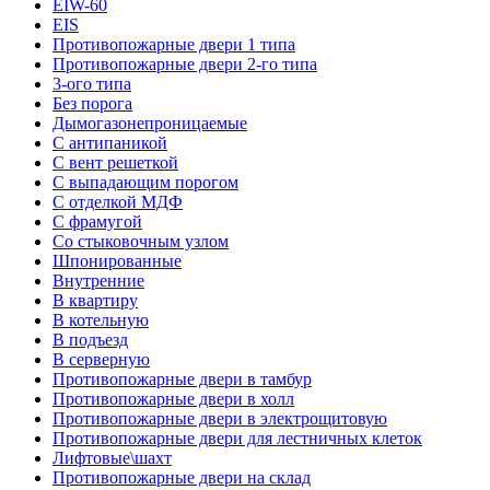
EIW-60
EIS
Противопожарные двери 1 типа
Противопожарные двери 2-го типа
3-ого типа
Без порога
Дымогазонепроницаемые
С антипаникой
С вент решеткой
С выпадающим порогом
С отделкой МДФ
С фрамугой
Со стыковочным узлом
Шпонированные
Внутренние
В квартиру
В котельную
В подъезд
В серверную
Противопожарные двери в тамбур
Противопожарные двери в холл
Противопожарные двери в электрощитовую
Противопожарные двери для лестничных клеток
Лифтовые\шахт
Противопожарные двери на склад