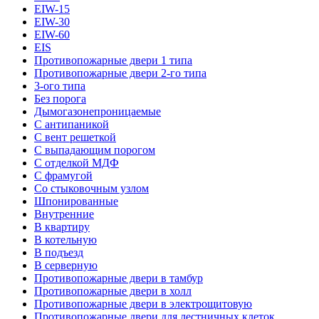
EIW-15
EIW-30
EIW-60
EIS
Противопожарные двери 1 типа
Противопожарные двери 2-го типа
3-ого типа
Без порога
Дымогазонепроницаемые
С антипаникой
С вент решеткой
С выпадающим порогом
С отделкой МДФ
С фрамугой
Со стыковочным узлом
Шпонированные
Внутренние
В квартиру
В котельную
В подъезд
В серверную
Противопожарные двери в тамбур
Противопожарные двери в холл
Противопожарные двери в электрощитовую
Противопожарные двери для лестничных клеток