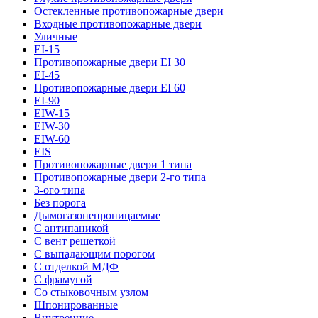
Остекленные противопожарные двери
Входные противопожарные двери
Уличные
EI-15
Противопожарные двери EI 30
EI-45
Противопожарные двери EI 60
EI-90
EIW-15
EIW-30
EIW-60
EIS
Противопожарные двери 1 типа
Противопожарные двери 2-го типа
3-ого типа
Без порога
Дымогазонепроницаемые
С антипаникой
С вент решеткой
С выпадающим порогом
С отделкой МДФ
С фрамугой
Со стыковочным узлом
Шпонированные
Внутренние