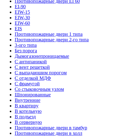
Противопожарные двери EI 60
EI-90
EIW-15
EIW-30
EIW-60
EIS
Противопожарные двери 1 типа
Противопожарные двери 2-го типа
3-ого типа
Без порога
Дымогазонепроницаемые
С антипаникой
С вент решеткой
С выпадающим порогом
С отделкой МДФ
С фрамугой
Со стыковочным узлом
Шпонированные
Внутренние
В квартиру
В котельную
В подъезд
В серверную
Противопожарные двери в тамбур
Противопожарные двери в холл