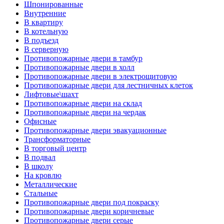
Шпонированные
Внутренние
В квартиру
В котельную
В подъезд
В серверную
Противопожарные двери в тамбур
Противопожарные двери в холл
Противопожарные двери в электрощитовую
Противопожарные двери для лестничных клеток
Лифтовые\шахт
Противопожарные двери на склад
Противопожарные двери на чердак
Офисные
Противопожарные двери эвакуационные
Трансформаторные
В торговый центр
В подвал
В школу
На кровлю
Металлические
Стальные
Противопожарные двери под покраску
Противопожарные двери коричневые
Противопожарные двери серые