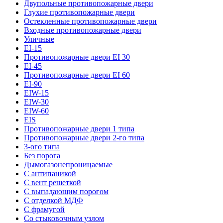
Двупольные противопожарные двери
Глухие противопожарные двери
Остекленные противопожарные двери
Входные противопожарные двери
Уличные
EI-15
Противопожарные двери EI 30
EI-45
Противопожарные двери EI 60
EI-90
EIW-15
EIW-30
EIW-60
EIS
Противопожарные двери 1 типа
Противопожарные двери 2-го типа
3-ого типа
Без порога
Дымогазонепроницаемые
С антипаникой
С вент решеткой
С выпадающим порогом
С отделкой МДФ
С фрамугой
Со стыковочным узлом