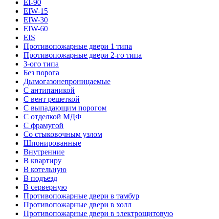
EI-90
EIW-15
EIW-30
EIW-60
EIS
Противопожарные двери 1 типа
Противопожарные двери 2-го типа
3-ого типа
Без порога
Дымогазонепроницаемые
С антипаникой
С вент решеткой
С выпадающим порогом
С отделкой МДФ
С фрамугой
Со стыковочным узлом
Шпонированные
Внутренние
В квартиру
В котельную
В подъезд
В серверную
Противопожарные двери в тамбур
Противопожарные двери в холл
Противопожарные двери в электрощитовую