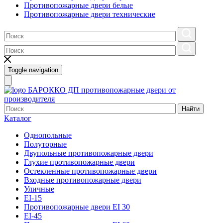
Противопожарные двери белые
Противопожарные двери технические
Toggle navigation
БАРОККО ДП
противопожарные двери от
производителя
Найти
Каталог
Однопольные
Полуторные
Двупольные противопожарные двери
Глухие противопожарные двери
Остекленные противопожарные двери
Входные противопожарные двери
Уличные
EI-15
Противопожарные двери EI 30
EI-45