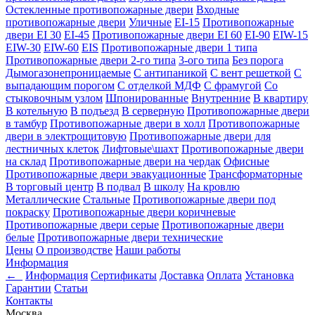
Остекленные противопожарные двери
Входные
противопожарные двери
Уличные
EI-15
Противопожарные
двери EI 30
EI-45
Противопожарные двери EI 60
EI-90
EIW-15
EIW-30
EIW-60
EIS
Противопожарные двери 1 типа
Противопожарные двери 2-го типа
3-ого типа
Без порога
Дымогазонепроницаемые
С антипаникой
С вент решеткой
С
выпадающим порогом
С отделкой МДФ
С фрамугой
Со
стыковочным узлом
Шпонированные
Внутренние
В квартиру
В котельную
В подъезд
В серверную
Противопожарные двери
в тамбур
Противопожарные двери в холл
Противопожарные
двери в электрощитовую
Противопожарные двери для
лестничных клеток
Лифтовые\шахт
Противопожарные двери
на склад
Противопожарные двери на чердак
Офисные
Противопожарные двери эвакуационные
Трансформаторные
В торговый центр
В подвал
В школу
На кровлю
Металлические
Стальные
Противопожарные двери под
покраску
Противопожарные двери коричневые
Противопожарные двери серые
Противопожарные двери
белые
Противопожарные двери технические
Цены
О производстве
Наши работы
Информация
←
Информация
Сертификаты
Доставка
Оплата
Установка
Гарантии
Статьи
Контакты
Москва