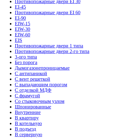
Противопожарные двери EI 30
EI-45
Противопожарные двери EI 60
EI-90
EIW-15
EIW-30
EIW-60
EIS
Противопожарные двери 1 типа
Противопожарные двери 2-го типа
3-ого типа
Без порога
Дымогазонепроницаемые
С антипаникой
С вент решеткой
С выпадающим порогом
С отделкой МДФ
С фрамугой
Со стыковочным узлом
Шпонированные
Внутренние
В квартиру
В котельную
В подъезд
В серверную