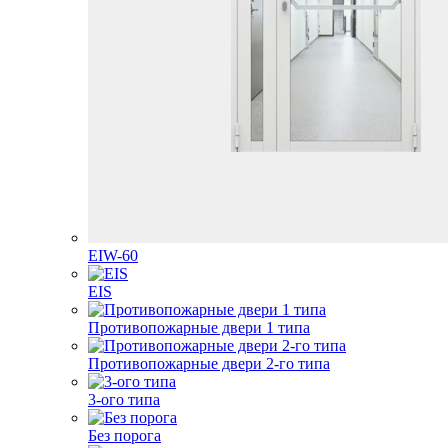
EIW-60
EIS
Противопожарные двери 1 типа
Противопожарные двери 2-го типа
3-ого типа
Без порога