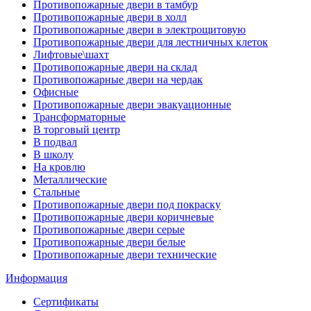
Противопожарные двери в тамбур
Противопожарные двери в холл
Противопожарные двери в электрощитовую
Противопожарные двери для лестничных клеток
Лифтовые\шахт
Противопожарные двери на склад
Противопожарные двери на чердак
Офисные
Противопожарные двери эвакуационные
Трансформаторные
В торговый центр
В подвал
В школу
На кровлю
Металлические
Стальные
Противопожарные двери под покраску
Противопожарные двери коричневые
Противопожарные двери серые
Противопожарные двери белые
Противопожарные двери технические
Информация
Сертификаты