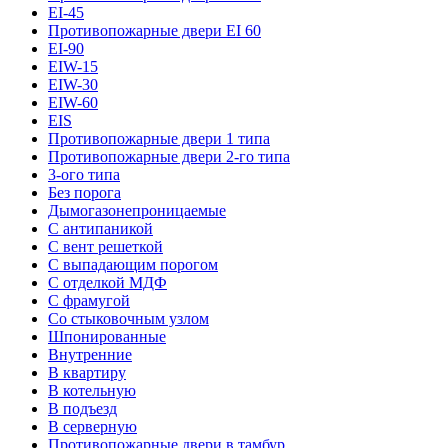
EI-45
Противопожарные двери EI 60
EI-90
EIW-15
EIW-30
EIW-60
EIS
Противопожарные двери 1 типа
Противопожарные двери 2-го типа
3-ого типа
Без порога
Дымогазонепроницаемые
С антипаникой
С вент решеткой
С выпадающим порогом
С отделкой МДФ
С фрамугой
Со стыковочным узлом
Шпонированные
Внутренние
В квартиру
В котельную
В подъезд
В серверную
Противопожарные двери в тамбур