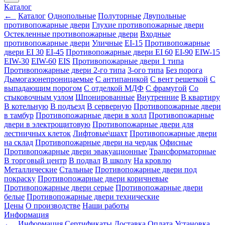
Каталог
←
Каталог
Однопольные
Полуторные
Двупольные
противопожарные двери
Глухие противопожарные двери
Остекленные противопожарные двери
Входные
противопожарные двери
Уличные
EI-15
Противопожарные
двери EI 30
EI-45
Противопожарные двери EI 60
EI-90
EIW-15
EIW-30
EIW-60
EIS
Противопожарные двери 1 типа
Противопожарные двери 2-го типа
3-ого типа
Без порога
Дымогазонепроницаемые
С антипаникой
С вент решеткой
С
выпадающим порогом
С отделкой МДФ
С фрамугой
Со
стыковочным узлом
Шпонированные
Внутренние
В квартиру
В котельную
В подъезд
В серверную
Противопожарные двери
в тамбур
Противопожарные двери в холл
Противопожарные
двери в электрощитовую
Противопожарные двери для
лестничных клеток
Лифтовые\шахт
Противопожарные двери
на склад
Противопожарные двери на чердак
Офисные
Противопожарные двери эвакуационные
Трансформаторные
В торговый центр
В подвал
В школу
На кровлю
Металлические
Стальные
Противопожарные двери под
покраску
Противопожарные двери коричневые
Противопожарные двери серые
Противопожарные двери
белые
Противопожарные двери технические
Цены
О производстве
Наши работы
Информация
←
Информация
Сертификаты
Доставка
Оплата
Установка