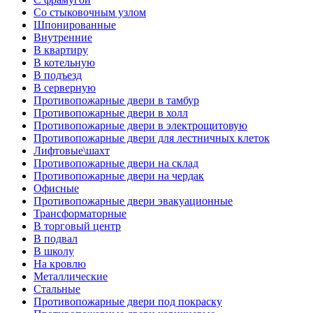
Со стыковочным узлом
Шпонированные
Внутренние
В квартиру
В котельную
В подъезд
В серверную
Противопожарные двери в тамбур
Противопожарные двери в холл
Противопожарные двери в электрощитовую
Противопожарные двери для лестничных клеток
Лифтовые\шахт
Противопожарные двери на склад
Противопожарные двери на чердак
Офисные
Противопожарные двери эвакуационные
Трансформаторные
В торговый центр
В подвал
В школу
На кровлю
Металлические
Стальные
Противопожарные двери под покраску