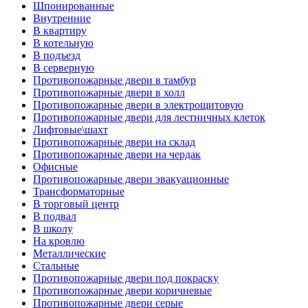
Шпонированные
Внутренние
В квартиру
В котельную
В подъезд
В серверную
Противопожарные двери в тамбур
Противопожарные двери в холл
Противопожарные двери в электрощитовую
Противопожарные двери для лестничных клеток
Лифтовые\шахт
Противопожарные двери на склад
Противопожарные двери на чердак
Офисные
Противопожарные двери эвакуационные
Трансформаторные
В торговый центр
В подвал
В школу
На кровлю
Металлические
Стальные
Противопожарные двери под покраску
Противопожарные двери коричневые
Противопожарные двери серые