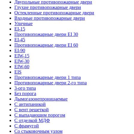
Двупольные противопожарные двери
Глухие противопожарные двери
Остекленные противопожарные двери
Входные противопожарные двери
Уличные
EI-15
Противопожарные двери EI 30
EI-45
Противопожарные двери EI 60
EI-90
EIW-15
EIW-30
EIW-60
EIS
Противопожарные двери 1 типа
Противопожарные двери 2-го типа
3-ого типа
Без порога
Дымогазонепроницаемые
С антипаникой
С вент решеткой
С выпадающим порогом
С отделкой МДФ
С фрамугой
Со стыковочным узлом