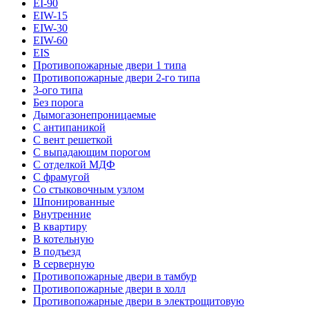
EI-90
EIW-15
EIW-30
EIW-60
EIS
Противопожарные двери 1 типа
Противопожарные двери 2-го типа
3-ого типа
Без порога
Дымогазонепроницаемые
С антипаникой
С вент решеткой
С выпадающим порогом
С отделкой МДФ
С фрамугой
Со стыковочным узлом
Шпонированные
Внутренние
В квартиру
В котельную
В подъезд
В серверную
Противопожарные двери в тамбур
Противопожарные двери в холл
Противопожарные двери в электрощитовую