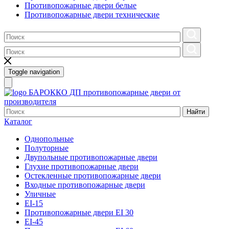
Противопожарные двери белые
Противопожарные двери технические
Toggle navigation
БАРОККО ДП
противопожарные двери от
производителя
Найти
Каталог
Однопольные
Полуторные
Двупольные противопожарные двери
Глухие противопожарные двери
Остекленные противопожарные двери
Входные противопожарные двери
Уличные
EI-15
Противопожарные двери EI 30
EI-45