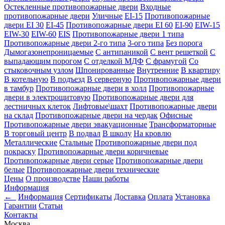
Остекленные противопожарные двери
Входные
противопожарные двери
Уличные
EI-15
Противопожарные
двери EI 30
EI-45
Противопожарные двери EI 60
EI-90
EIW-15
EIW-30
EIW-60
EIS
Противопожарные двери 1 типа
Противопожарные двери 2-го типа
3-ого типа
Без порога
Дымогазонепроницаемые
С антипаникой
С вент решеткой
С
выпадающим порогом
С отделкой МДФ
С фрамугой
Со
стыковочным узлом
Шпонированные
Внутренние
В квартиру
В котельную
В подъезд
В серверную
Противопожарные двери
в тамбур
Противопожарные двери в холл
Противопожарные
двери в электрощитовую
Противопожарные двери для
лестничных клеток
Лифтовые\шахт
Противопожарные двери
на склад
Противопожарные двери на чердак
Офисные
Противопожарные двери эвакуационные
Трансформаторные
В торговый центр
В подвал
В школу
На кровлю
Металлические
Стальные
Противопожарные двери под
покраску
Противопожарные двери коричневые
Противопожарные двери серые
Противопожарные двери
белые
Противопожарные двери технические
Цены
О производстве
Наши работы
Информация
←
Информация
Сертификаты
Доставка
Оплата
Установка
Гарантии
Статьи
Контакты
Москва