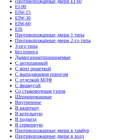
Противопожарные двери EI 60
EI-90
EIW-15
EIW-30
EIW-60
EIS
Противопожарные двери 1 типа
Противопожарные двери 2-го типа
3-ого типа
Без порога
Дымогазонепроницаемые
С антипаникой
С вент решеткой
С выпадающим порогом
С отделкой МДФ
С фрамугой
Со стыковочным узлом
Шпонированные
Внутренние
В квартиру
В котельную
В подъезд
В серверную
Противопожарные двери в тамбур
Противопожарные двери в холл