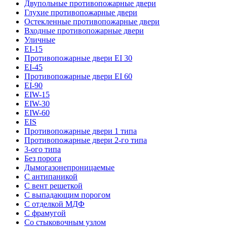
Двупольные противопожарные двери
Глухие противопожарные двери
Остекленные противопожарные двери
Входные противопожарные двери
Уличные
EI-15
Противопожарные двери EI 30
EI-45
Противопожарные двери EI 60
EI-90
EIW-15
EIW-30
EIW-60
EIS
Противопожарные двери 1 типа
Противопожарные двери 2-го типа
3-ого типа
Без порога
Дымогазонепроницаемые
С антипаникой
С вент решеткой
С выпадающим порогом
С отделкой МДФ
С фрамугой
Со стыковочным узлом