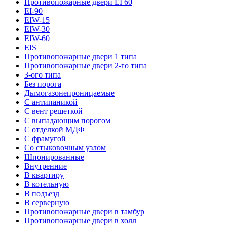
Противопожарные двери EI 60
EI-90
EIW-15
EIW-30
EIW-60
EIS
Противопожарные двери 1 типа
Противопожарные двери 2-го типа
3-ого типа
Без порога
Дымогазонепроницаемые
С антипаникой
С вент решеткой
С выпадающим порогом
С отделкой МДФ
С фрамугой
Со стыковочным узлом
Шпонированные
Внутренние
В квартиру
В котельную
В подъезд
В серверную
Противопожарные двери в тамбур
Противопожарные двери в холл