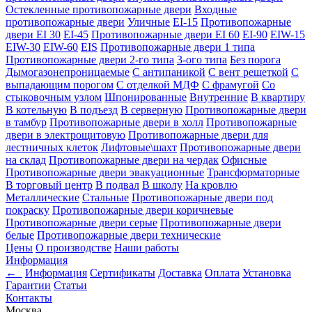
Остекленные противопожарные двери
Входные
противопожарные двери
Уличные
EI-15
Противопожарные
двери EI 30
EI-45
Противопожарные двери EI 60
EI-90
EIW-15
EIW-30
EIW-60
EIS
Противопожарные двери 1 типа
Противопожарные двери 2-го типа
3-ого типа
Без порога
Дымогазонепроницаемые
С антипаникой
С вент решеткой
С
выпадающим порогом
С отделкой МДФ
С фрамугой
Со
стыковочным узлом
Шпонированные
Внутренние
В квартиру
В котельную
В подъезд
В серверную
Противопожарные двери
в тамбур
Противопожарные двери в холл
Противопожарные
двери в электрощитовую
Противопожарные двери для
лестничных клеток
Лифтовые\шахт
Противопожарные двери
на склад
Противопожарные двери на чердак
Офисные
Противопожарные двери эвакуационные
Трансформаторные
В торговый центр
В подвал
В школу
На кровлю
Металлические
Стальные
Противопожарные двери под
покраску
Противопожарные двери коричневые
Противопожарные двери серые
Противопожарные двери
белые
Противопожарные двери технические
Цены
О производстве
Наши работы
Информация
←
Информация
Сертификаты
Доставка
Оплата
Установка
Гарантии
Статьи
Контакты
Москва