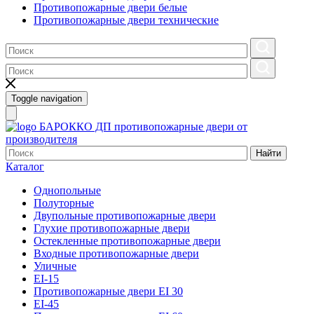
Противопожарные двери белые
Противопожарные двери технические
Toggle navigation
БАРОККО ДП
противопожарные двери от
производителя
Найти
Каталог
Однопольные
Полуторные
Двупольные противопожарные двери
Глухие противопожарные двери
Остекленные противопожарные двери
Входные противопожарные двери
Уличные
EI-15
Противопожарные двери EI 30
EI-45