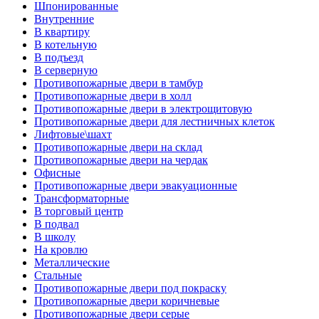
Шпонированные
Внутренние
В квартиру
В котельную
В подъезд
В серверную
Противопожарные двери в тамбур
Противопожарные двери в холл
Противопожарные двери в электрощитовую
Противопожарные двери для лестничных клеток
Лифтовые\шахт
Противопожарные двери на склад
Противопожарные двери на чердак
Офисные
Противопожарные двери эвакуационные
Трансформаторные
В торговый центр
В подвал
В школу
На кровлю
Металлические
Стальные
Противопожарные двери под покраску
Противопожарные двери коричневые
Противопожарные двери серые