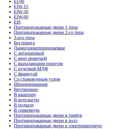
EI-90
EIW-15
EIW-30
EIW-60
EIS
Противопожарные двери 1 типа
Противопожарные двери 2-го типа
3-ого типа
Без порога
Дымогазонепроницаемые
С антипаникой
С вент решеткой
С выпадающим порогом
С отделкой МДФ
С фрамугой
Со стыковочным узлом
Шпонированные
Внутренние
В квартиру
В котельную
В подъезд
В серверную
Противопожарные двери в тамбур
Противопожарные двери в холл
Противопожарные двери в электрощитовую