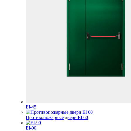
EI-45
Противопожарные двери EI 60
EI-90