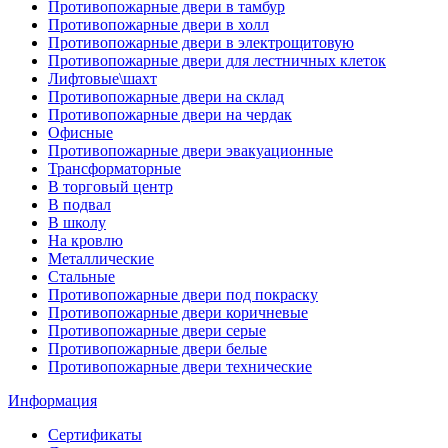
Противопожарные двери в тамбур
Противопожарные двери в холл
Противопожарные двери в электрощитовую
Противопожарные двери для лестничных клеток
Лифтовые\шахт
Противопожарные двери на склад
Противопожарные двери на чердак
Офисные
Противопожарные двери эвакуационные
Трансформаторные
В торговый центр
В подвал
В школу
На кровлю
Металлические
Стальные
Противопожарные двери под покраску
Противопожарные двери коричневые
Противопожарные двери серые
Противопожарные двери белые
Противопожарные двери технические
Информация
Сертификаты