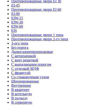
Противопожарные двери EI 30
EI-45
Противопожарные двери EI 60
EI-90
EIW-15
EIW-30
EIW-60
EIS
Противопожарные двери 1 типа
Противопожарные двери 2-го типа
3-ого типа
Без порога
Дымогазонепроницаемые
С антипаникой
С вент решеткой
С выпадающим порогом
С отделкой МДФ
С фрамугой
Со стыковочным узлом
Шпонированные
Внутренние
В квартиру
В котельную
В подъезд
В серверную