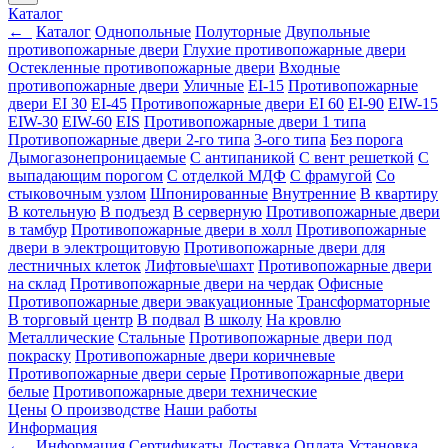
Каталог
←
Каталог
Однопольные
Полуторные
Двупольные
противопожарные двери
Глухие противопожарные двери
Остекленные противопожарные двери
Входные
противопожарные двери
Уличные
EI-15
Противопожарные
двери EI 30
EI-45
Противопожарные двери EI 60
EI-90
EIW-15
EIW-30
EIW-60
EIS
Противопожарные двери 1 типа
Противопожарные двери 2-го типа
3-ого типа
Без порога
Дымогазонепроницаемые
С антипаникой
С вент решеткой
С
выпадающим порогом
С отделкой МДФ
С фрамугой
Со
стыковочным узлом
Шпонированные
Внутренние
В квартиру
В котельную
В подъезд
В серверную
Противопожарные двери
в тамбур
Противопожарные двери в холл
Противопожарные
двери в электрощитовую
Противопожарные двери для
лестничных клеток
Лифтовые\шахт
Противопожарные двери
на склад
Противопожарные двери на чердак
Офисные
Противопожарные двери эвакуационные
Трансформаторные
В торговый центр
В подвал
В школу
На кровлю
Металлические
Стальные
Противопожарные двери под
покраску
Противопожарные двери коричневые
Противопожарные двери серые
Противопожарные двери
белые
Противопожарные двери технические
Цены
О производстве
Наши работы
Информация
←
Информация
Сертификаты
Доставка
Оплата
Установка