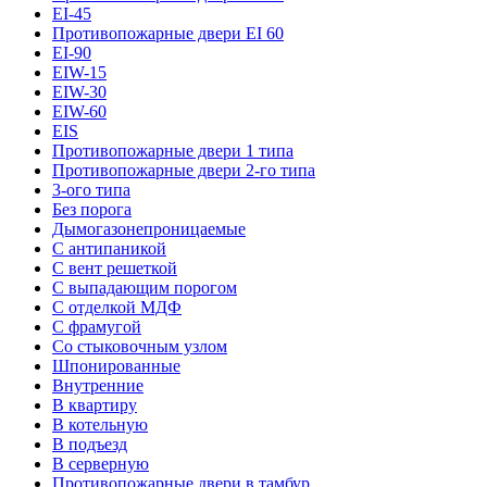
EI-45
Противопожарные двери EI 60
EI-90
EIW-15
EIW-30
EIW-60
EIS
Противопожарные двери 1 типа
Противопожарные двери 2-го типа
3-ого типа
Без порога
Дымогазонепроницаемые
С антипаникой
С вент решеткой
С выпадающим порогом
С отделкой МДФ
С фрамугой
Со стыковочным узлом
Шпонированные
Внутренние
В квартиру
В котельную
В подъезд
В серверную
Противопожарные двери в тамбур