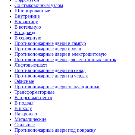
Со стыковочным узлом
Шпонированные
Внутренние
В квартиру
В котельную
В подъезд
В серверную
Противопожарные двери в тамбур
Противопожарные двери в холл
Противопожарные двери в электрощитовую
Противопожарные двери для лестничных клеток
Лифтовые\шахт
Противопожарные двери на склад
Противопожарные двери на чердак
Офисные
Противопожарные двери эвакуационные
Трансформаторные
В торговый центр
В подвал
В школу
На кровлю
Металлические
Стальные
Противопожарные двери под покраску