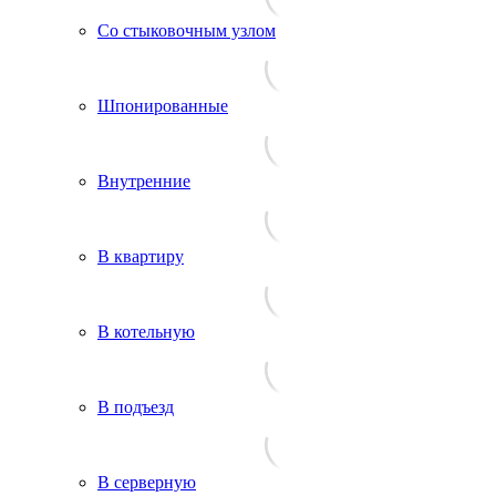
Со стыковочным узлом
Шпонированные
Внутренние
В квартиру
В котельную
В подъезд
В серверную