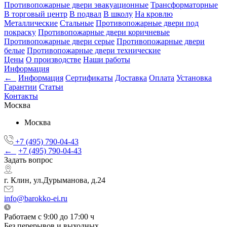
Противопожарные двери эвакуационные
Трансформаторные
В торговый центр
В подвал
В школу
На кровлю
Металлические
Стальные
Противопожарные двери под
покраску
Противопожарные двери коричневые
Противопожарные двери серые
Противопожарные двери
белые
Противопожарные двери технические
Цены
О производстве
Наши работы
Информация
←
Информация
Сертификаты
Доставка
Оплата
Установка
Гарантии
Статьи
Контакты
Москва
Москва
+7 (495) 790-04-43
←
+7 (495) 790-04-43
Задать вопрос
г. Клин, ул.Дурыманова, д.24
info@barokko-ei.ru
Работаем с 9:00 до 17:00 ч
Без перерывов и выходных.