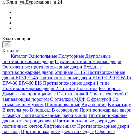
г. Клин, ул.Дурыманова, д.24
Задать вопрос
Каталог
←
Каталог
Однопольные
Полуторные
Двупольные
противопожарные двери
Глухие противопожарные двери
Остекленные противопожарные двери
Входные
противопожарные двери
Уличные
EI-15
Противопожарные
двери EI 30
EI-45
Противопожарные двери EI 60
EI-90
EIW-15
EIW-30
EIW-60
EIS
Противопожарные двери 1 типа
Противопожарные двери 2-го типа
3-ого типа
Без порога
Дымогазонепроницаемые
С антипаникой
С вент решеткой
С
выпадающим порогом
С отделкой МДФ
С фрамугой
Со
стыковочным узлом
Шпонированные
Внутренние
В квартиру
В котельную
В подъезд
В серверную
Противопожарные двери
в тамбур
Противопожарные двери в холл
Противопожарные
двери в электрощитовую
Противопожарные двери для
лестничных клеток
Лифтовые\шахт
Противопожарные двери
на склад
Противопожарные двери на чердак
Офисные