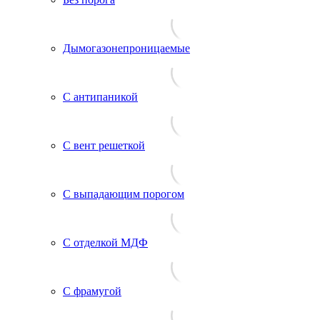
Дымогазонепроницаемые
С антипаникой
С вент решеткой
С выпадающим порогом
С отделкой МДФ
С фрамугой