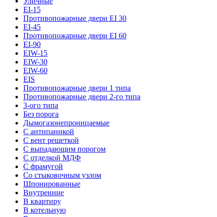
Уличные
EI-15
Противопожарные двери EI 30
EI-45
Противопожарные двери EI 60
EI-90
EIW-15
EIW-30
EIW-60
EIS
Противопожарные двери 1 типа
Противопожарные двери 2-го типа
3-ого типа
Без порога
Дымогазонепроницаемые
С антипаникой
С вент решеткой
С выпадающим порогом
С отделкой МДФ
С фрамугой
Со стыковочным узлом
Шпонированные
Внутренние
В квартиру
В котельную