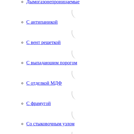
Дымогазонепроницаемые
С антипаникой
С вент решеткой
С выпадающим порогом
С отделкой МДФ
С фрамугой
Со стыковочным узлом