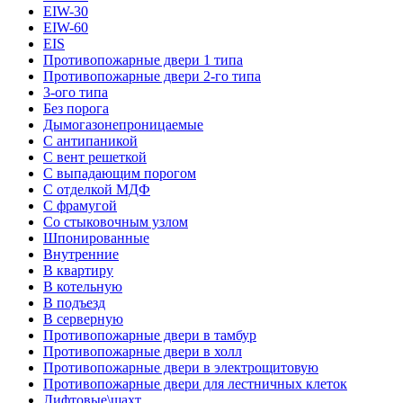
EIW-30
EIW-60
EIS
Противопожарные двери 1 типа
Противопожарные двери 2-го типа
3-ого типа
Без порога
Дымогазонепроницаемые
С антипаникой
С вент решеткой
С выпадающим порогом
С отделкой МДФ
С фрамугой
Со стыковочным узлом
Шпонированные
Внутренние
В квартиру
В котельную
В подъезд
В серверную
Противопожарные двери в тамбур
Противопожарные двери в холл
Противопожарные двери в электрощитовую
Противопожарные двери для лестничных клеток
Лифтовые\шахт