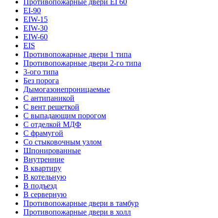
Противопожарные двери EI 60
EI-90
EIW-15
EIW-30
EIW-60
EIS
Противопожарные двери 1 типа
Противопожарные двери 2-го типа
3-ого типа
Без порога
Дымогазонепроницаемые
С антипаникой
С вент решеткой
С выпадающим порогом
С отделкой МДФ
С фрамугой
Со стыковочным узлом
Шпонированные
Внутренние
В квартиру
В котельную
В подъезд
В серверную
Противопожарные двери в тамбур
Противопожарные двери в холл