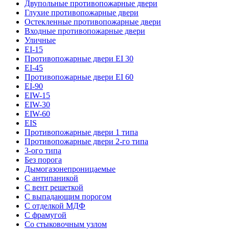
Двупольные противопожарные двери
Глухие противопожарные двери
Остекленные противопожарные двери
Входные противопожарные двери
Уличные
EI-15
Противопожарные двери EI 30
EI-45
Противопожарные двери EI 60
EI-90
EIW-15
EIW-30
EIW-60
EIS
Противопожарные двери 1 типа
Противопожарные двери 2-го типа
3-ого типа
Без порога
Дымогазонепроницаемые
С антипаникой
С вент решеткой
С выпадающим порогом
С отделкой МДФ
С фрамугой
Со стыковочным узлом