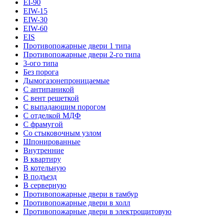
EI-90
EIW-15
EIW-30
EIW-60
EIS
Противопожарные двери 1 типа
Противопожарные двери 2-го типа
3-ого типа
Без порога
Дымогазонепроницаемые
С антипаникой
С вент решеткой
С выпадающим порогом
С отделкой МДФ
С фрамугой
Со стыковочным узлом
Шпонированные
Внутренние
В квартиру
В котельную
В подъезд
В серверную
Противопожарные двери в тамбур
Противопожарные двери в холл
Противопожарные двери в электрощитовую