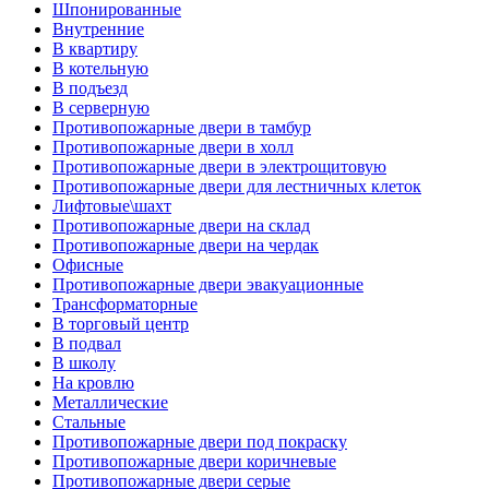
Шпонированные
Внутренние
В квартиру
В котельную
В подъезд
В серверную
Противопожарные двери в тамбур
Противопожарные двери в холл
Противопожарные двери в электрощитовую
Противопожарные двери для лестничных клеток
Лифтовые\шахт
Противопожарные двери на склад
Противопожарные двери на чердак
Офисные
Противопожарные двери эвакуационные
Трансформаторные
В торговый центр
В подвал
В школу
На кровлю
Металлические
Стальные
Противопожарные двери под покраску
Противопожарные двери коричневые
Противопожарные двери серые