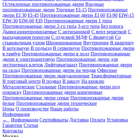
Остекленные противопожарные двери
Входные
противопожарные двери
Уличные
EI-15
Противопожарные
двери EI 30
EI-45
Противопожарные двери EI 60
EI-90
EIW-15
EIW-30
EIW-60
EIS
Противопожарные двери 1 типа
Противопожарные двери 2-го типа
3-ого типа
Без порога
Дымогазонепроницаемые
С антипаникой
С вент решеткой
С
выпадающим порогом
С отделкой МДФ
С фрамугой
Со
стыковочным узлом
Шпонированные
Внутренние
В квартиру
В котельную
В подъезд
В серверную
Противопожарные двери
в тамбур
Противопожарные двери в холл
Противопожарные
двери в электрощитовую
Противопожарные двери для
лестничных клеток
Лифтовые\шахт
Противопожарные двери
на склад
Противопожарные двери на чердак
Офисные
Противопожарные двери эвакуационные
Трансформаторные
В торговый центр
В подвал
В школу
На кровлю
Металлические
Стальные
Противопожарные двери под
покраску
Противопожарные двери коричневые
Противопожарные двери серые
Противопожарные двери
белые
Противопожарные двери технические
Цены
О производстве
Наши работы
Информация
←
Информация
Сертификаты
Доставка
Оплата
Установка
Гарантии
Статьи
Контакты
Москва