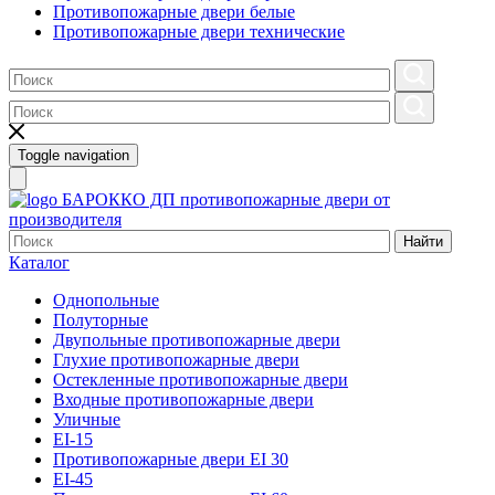
Противопожарные двери белые
Противопожарные двери технические
Toggle navigation
БАРОККО ДП
противопожарные двери от
производителя
Найти
Каталог
Однопольные
Полуторные
Двупольные противопожарные двери
Глухие противопожарные двери
Остекленные противопожарные двери
Входные противопожарные двери
Уличные
EI-15
Противопожарные двери EI 30
EI-45