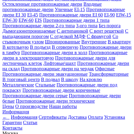
Остекленные противопожарные двери
Входные
противопожарные двери
Уличные
EI-15
Противопожарные
двери EI 30
EI-45
Противопожарные двери EI 60
EI-90
EIW-15
EIW-30
EIW-60
EIS
Противопожарные двери 1 типа
Противопожарные двери 2-го типа
3-ого типа
Без порога
Дымогазонепроницаемые
С антипаникой
С вент решеткой
С
выпадающим порогом
С отделкой МДФ
С фрамугой
Со
стыковочным узлом
Шпонированные
Внутренние
В квартиру
В котельную
В подъезд
В серверную
Противопожарные двери
в тамбур
Противопожарные двери в холл
Противопожарные
двери в электрощитовую
Противопожарные двери для
лестничных клеток
Лифтовые\шахт
Противопожарные двери
на склад
Противопожарные двери на чердак
Офисные
Противопожарные двери эвакуационные
Трансформаторные
В торговый центр
В подвал
В школу
На кровлю
Металлические
Стальные
Противопожарные двери под
покраску
Противопожарные двери коричневые
Противопожарные двери серые
Противопожарные двери
белые
Противопожарные двери технические
Цены
О производстве
Наши работы
Информация
←
Информация
Сертификаты
Доставка
Оплата
Установка
Гарантии
Статьи
Контакты
Москва