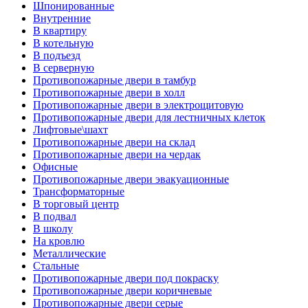
Шпонированные
Внутренние
В квартиру
В котельную
В подъезд
В серверную
Противопожарные двери в тамбур
Противопожарные двери в холл
Противопожарные двери в электрощитовую
Противопожарные двери для лестничных клеток
Лифтовые\шахт
Противопожарные двери на склад
Противопожарные двери на чердак
Офисные
Противопожарные двери эвакуационные
Трансформаторные
В торговый центр
В подвал
В школу
На кровлю
Металлические
Стальные
Противопожарные двери под покраску
Противопожарные двери коричневые
Противопожарные двери серые