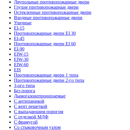
Двупольные противопожарные двери
Глухие противопожарные двери
Остекленные противопожарные двери
Входные противопожарные двери
Уличные
EI-15
Противопожарные двери EI 30
EI-45
Противопожарные двери EI 60
EI-90
EIW-15
EIW-30
EIW-60
EIS
Противопожарные двери 1 типа
Противопожарные двери 2-го типа
3-ого типа
Без порога
Дымогазонепроницаемые
С антипаникой
С вент решеткой
С выпадающим порогом
С отделкой МДФ
С фрамугой
Со стыковочным узлом