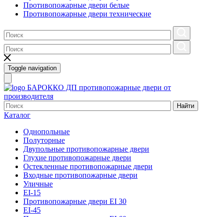
Противопожарные двери белые
Противопожарные двери технические
Toggle navigation
БАРОККО ДП
противопожарные двери от
производителя
Найти
Каталог
Однопольные
Полуторные
Двупольные противопожарные двери
Глухие противопожарные двери
Остекленные противопожарные двери
Входные противопожарные двери
Уличные
EI-15
Противопожарные двери EI 30
EI-45