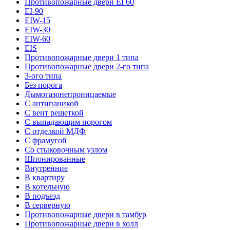
Противопожарные двери EI 60
EI-90
EIW-15
EIW-30
EIW-60
EIS
Противопожарные двери 1 типа
Противопожарные двери 2-го типа
3-ого типа
Без порога
Дымогазонепроницаемые
С антипаникой
С вент решеткой
С выпадающим порогом
С отделкой МДФ
С фрамугой
Со стыковочным узлом
Шпонированные
Внутренние
В квартиру
В котельную
В подъезд
В серверную
Противопожарные двери в тамбур
Противопожарные двери в холл