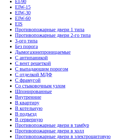
EI-90
EIW-15
EIW-30
EIW-60
EIS
Противопожарные двери 1 типа
Противопожарные двери 2-го типа
3-ого типа
Без порога
Дымогазонепроницаемые
С антипаникой
С вент решеткой
С выпадающим порогом
С отделкой МДФ
С фрамугой
Со стыковочным узлом
Шпонированные
Внутренние
В квартиру
В котельную
В подъезд
В серверную
Противопожарные двери в тамбур
Противопожарные двери в холл
Противопожарные двери в электрощитовую