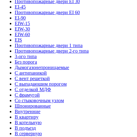
Противопожарные двери EI 30
EI-45
Противопожарные двери EI 60
EI-90
EIW-15
EIW-30
EIW-60
EIS
Противопожарные двери 1 типа
Противопожарные двери 2-го типа
3-ого типа
Без порога
Дымогазонепроницаемые
С антипаникой
С вент решеткой
С выпадающим порогом
С отделкой МДФ
С фрамугой
Со стыковочным узлом
Шпонированные
Внутренние
В квартиру
В котельную
В подъезд
В серверную