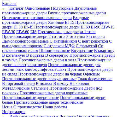
Каталог
←
Каталог
Однопольные
Полуторные
Двупольные
противопожарные двери
Глухие противопожарные двери
Остекленные противопожарные двери
Входные
противопожарные двери
Уличные
EI-15
Противопожарные
двери EI 30
EI-45
Противопожарные двери EI 60
EI-90
EIW-15
EIW-30
EIW-60
EIS
Противопожарные двери 1 типа
Противопожарные двери 2-го типа
3-ого типа
Без порога
Дымогазонепроницаемые
С антипаникой
С вент решеткой
С
выпадающим порогом
С отделкой МДФ
С фрамугой
Со
стыковочным узлом
Шпонированные
Внутренние
В квартиру
В котельную
В подъезд
В серверную
Противопожарные двери
в тамбур
Противопожарные двери в холл
Противопожарные
двери в электрощитовую
Противопожарные двери для
лестничных клеток
Лифтовые\шахт
Противопожарные двери
на склад
Противопожарные двери на чердак
Офисные
Противопожарные двери эвакуационные
Трансформаторные
В торговый центр
В подвал
В школу
На кровлю
Металлические
Стальные
Противопожарные двери под
покраску
Противопожарные двери коричневые
Противопожарные двери серые
Противопожарные двери
белые
Противопожарные двери технические
Цены
О производстве
Наши работы
Информация
←
Информация
Сертификаты
Доставка
Оплата
Установка