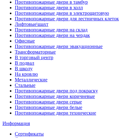
Противопожарные двери в тамбур
Противопожарные двери в холл
Противопожарные двери в электрощитовую
Противопожарные двери для лестничных клеток
Лифтовые\шахт
Противопожарные двери на склад
Противопожарные двери на чердак
Офисные
Противопожарные двери эвакуационные
Трансформаторные
В торговый центр
В подвал
В школу
На кровлю
Металлические
Стальные
Противопожарные двери под покраску
Противопожарные двери коричневые
Противопожарные двери серые
Противопожарные двери белые
Противопожарные двери технические
Информация
Сертификаты