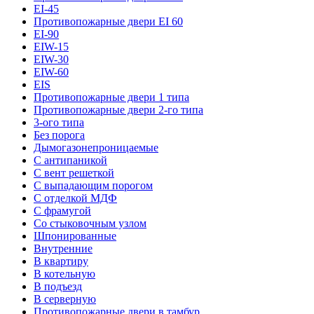
EI-45
Противопожарные двери EI 60
EI-90
EIW-15
EIW-30
EIW-60
EIS
Противопожарные двери 1 типа
Противопожарные двери 2-го типа
3-ого типа
Без порога
Дымогазонепроницаемые
С антипаникой
С вент решеткой
С выпадающим порогом
С отделкой МДФ
С фрамугой
Со стыковочным узлом
Шпонированные
Внутренние
В квартиру
В котельную
В подъезд
В серверную
Противопожарные двери в тамбур