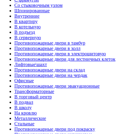
Со стыковочным узлом
Шпонированные
Внутренние
В квартиру
В котельную
В подъезд
В серверную
Противопожарные двери в тамбур
Противопожарные двери в холл
Противопожарные двери в электрощитовую
Противопожарные двери для лестничных клеток
Лифтовые\шахт
Противопожарные двери на склад
Противопожарные двери на чердак
Офисные
Противопожарные двери эвакуационные
Трансформаторные
В торговый центр
В подвал
В школу
На кровлю
Металлические
Стальные
Противопожарные двери под покраску