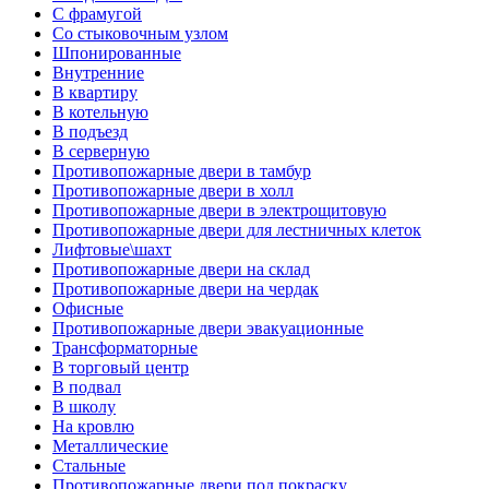
С фрамугой
Со стыковочным узлом
Шпонированные
Внутренние
В квартиру
В котельную
В подъезд
В серверную
Противопожарные двери в тамбур
Противопожарные двери в холл
Противопожарные двери в электрощитовую
Противопожарные двери для лестничных клеток
Лифтовые\шахт
Противопожарные двери на склад
Противопожарные двери на чердак
Офисные
Противопожарные двери эвакуационные
Трансформаторные
В торговый центр
В подвал
В школу
На кровлю
Металлические
Стальные
Противопожарные двери под покраску