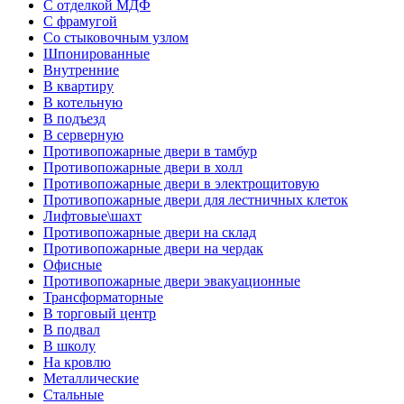
С отделкой МДФ
С фрамугой
Со стыковочным узлом
Шпонированные
Внутренние
В квартиру
В котельную
В подъезд
В серверную
Противопожарные двери в тамбур
Противопожарные двери в холл
Противопожарные двери в электрощитовую
Противопожарные двери для лестничных клеток
Лифтовые\шахт
Противопожарные двери на склад
Противопожарные двери на чердак
Офисные
Противопожарные двери эвакуационные
Трансформаторные
В торговый центр
В подвал
В школу
На кровлю
Металлические
Стальные