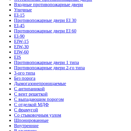
Входные противопожарные двери
Уличные
EI-15
Противопожарные двери EI 30
EI-45
Противопожарные двери EI 60
EI-90
EIW-15
EIW-30
EIW-60
EIS
Противопожарные двери 1 типа
Противопожарные двери 2-го типа
3-ого типа
Без порога
Дымогазонепроницаемые
С антипаникой
С вент решеткой
С выпадающим порогом
С отделкой МДФ
С фрамугой
Со стыковочным узлом
Шпонированные
Внутренние
В квартиру