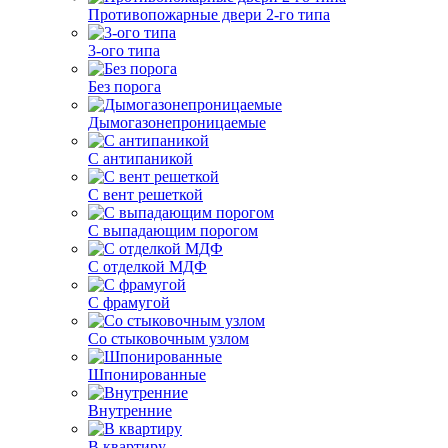
Противопожарные двери 2-го типа
3-ого типа
Без порога
Дымогазонепроницаемые
С антипаникой
С вент решеткой
С выпадающим порогом
С отделкой МДФ
С фрамугой
Со стыковочным узлом
Шпонированные
Внутренние
В квартиру