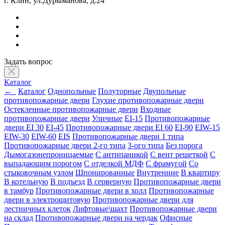
г. Клин, ул.Дурыманова, д.24
Задать вопрос
Каталог
←
Каталог
Однопольные
Полуторные
Двупольные
противопожарные двери
Глухие противопожарные двери
Остекленные противопожарные двери
Входные
противопожарные двери
Уличные
EI-15
Противопожарные
двери EI 30
EI-45
Противопожарные двери EI 60
EI-90
EIW-15
EIW-30
EIW-60
EIS
Противопожарные двери 1 типа
Противопожарные двери 2-го типа
3-ого типа
Без порога
Дымогазонепроницаемые
С антипаникой
С вент решеткой
С
выпадающим порогом
С отделкой МДФ
С фрамугой
Со
стыковочным узлом
Шпонированные
Внутренние
В квартиру
В котельную
В подъезд
В серверную
Противопожарные двери
в тамбур
Противопожарные двери в холл
Противопожарные
двери в электрощитовую
Противопожарные двери для
лестничных клеток
Лифтовые\шахт
Противопожарные двери
на склад
Противопожарные двери на чердак
Офисные