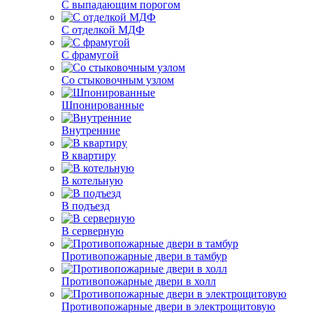
С выпадающим порогом
С отделкой МДФ
С фрамугой
Со стыковочным узлом
Шпонированные
Внутренние
В квартиру
В котельную
В подъезд
В серверную
Противопожарные двери в тамбур
Противопожарные двери в холл
Противопожарные двери в электрощитовую