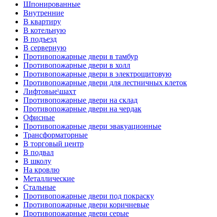
Шпонированные
Внутренние
В квартиру
В котельную
В подъезд
В серверную
Противопожарные двери в тамбур
Противопожарные двери в холл
Противопожарные двери в электрощитовую
Противопожарные двери для лестничных клеток
Лифтовые\шахт
Противопожарные двери на склад
Противопожарные двери на чердак
Офисные
Противопожарные двери эвакуационные
Трансформаторные
В торговый центр
В подвал
В школу
На кровлю
Металлические
Стальные
Противопожарные двери под покраску
Противопожарные двери коричневые
Противопожарные двери серые