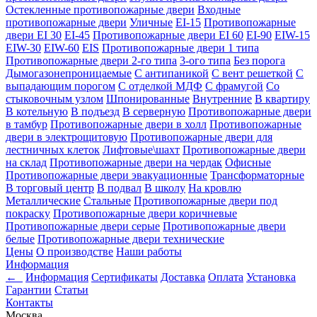
Остекленные противопожарные двери
Входные
противопожарные двери
Уличные
EI-15
Противопожарные
двери EI 30
EI-45
Противопожарные двери EI 60
EI-90
EIW-15
EIW-30
EIW-60
EIS
Противопожарные двери 1 типа
Противопожарные двери 2-го типа
3-ого типа
Без порога
Дымогазонепроницаемые
С антипаникой
С вент решеткой
С
выпадающим порогом
С отделкой МДФ
С фрамугой
Со
стыковочным узлом
Шпонированные
Внутренние
В квартиру
В котельную
В подъезд
В серверную
Противопожарные двери
в тамбур
Противопожарные двери в холл
Противопожарные
двери в электрощитовую
Противопожарные двери для
лестничных клеток
Лифтовые\шахт
Противопожарные двери
на склад
Противопожарные двери на чердак
Офисные
Противопожарные двери эвакуационные
Трансформаторные
В торговый центр
В подвал
В школу
На кровлю
Металлические
Стальные
Противопожарные двери под
покраску
Противопожарные двери коричневые
Противопожарные двери серые
Противопожарные двери
белые
Противопожарные двери технические
Цены
О производстве
Наши работы
Информация
←
Информация
Сертификаты
Доставка
Оплата
Установка
Гарантии
Статьи
Контакты
Москва