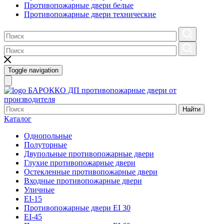
Противопожарные двери белые
Противопожарные двери технические
Toggle navigation
БАРОККО ДП
противопожарные двери от
производителя
Найти
Каталог
Однопольные
Полуторные
Двупольные противопожарные двери
Глухие противопожарные двери
Остекленные противопожарные двери
Входные противопожарные двери
Уличные
EI-15
Противопожарные двери EI 30
EI-45