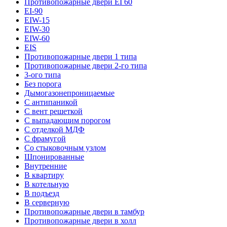
Противопожарные двери EI 60
EI-90
EIW-15
EIW-30
EIW-60
EIS
Противопожарные двери 1 типа
Противопожарные двери 2-го типа
3-ого типа
Без порога
Дымогазонепроницаемые
С антипаникой
С вент решеткой
С выпадающим порогом
С отделкой МДФ
С фрамугой
Со стыковочным узлом
Шпонированные
Внутренние
В квартиру
В котельную
В подъезд
В серверную
Противопожарные двери в тамбур
Противопожарные двери в холл