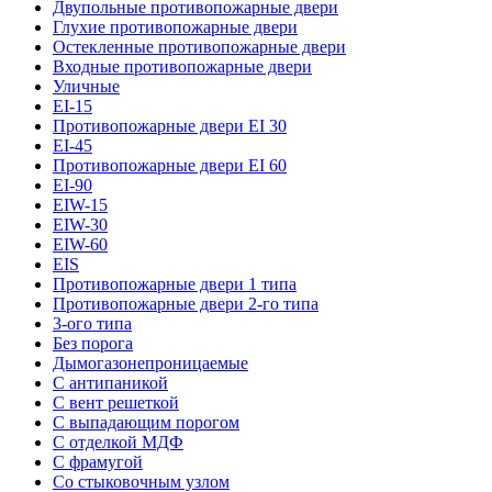
Двупольные противопожарные двери
Глухие противопожарные двери
Остекленные противопожарные двери
Входные противопожарные двери
Уличные
EI-15
Противопожарные двери EI 30
EI-45
Противопожарные двери EI 60
EI-90
EIW-15
EIW-30
EIW-60
EIS
Противопожарные двери 1 типа
Противопожарные двери 2-го типа
3-ого типа
Без порога
Дымогазонепроницаемые
С антипаникой
С вент решеткой
С выпадающим порогом
С отделкой МДФ
С фрамугой
Со стыковочным узлом