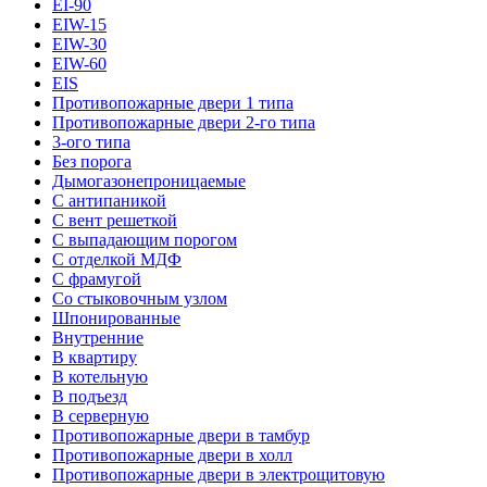
EI-90
EIW-15
EIW-30
EIW-60
EIS
Противопожарные двери 1 типа
Противопожарные двери 2-го типа
3-ого типа
Без порога
Дымогазонепроницаемые
С антипаникой
С вент решеткой
С выпадающим порогом
С отделкой МДФ
С фрамугой
Со стыковочным узлом
Шпонированные
Внутренние
В квартиру
В котельную
В подъезд
В серверную
Противопожарные двери в тамбур
Противопожарные двери в холл
Противопожарные двери в электрощитовую