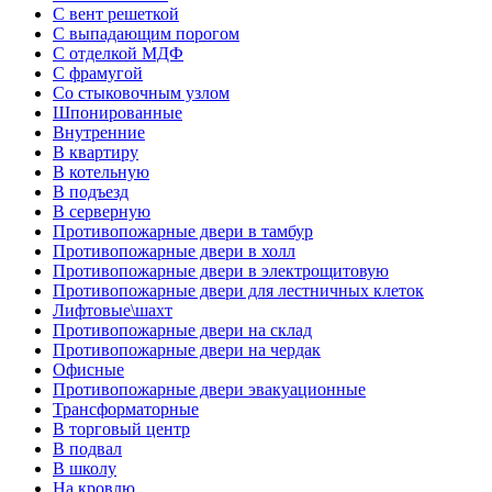
С вент решеткой
С выпадающим порогом
С отделкой МДФ
С фрамугой
Со стыковочным узлом
Шпонированные
Внутренние
В квартиру
В котельную
В подъезд
В серверную
Противопожарные двери в тамбур
Противопожарные двери в холл
Противопожарные двери в электрощитовую
Противопожарные двери для лестничных клеток
Лифтовые\шахт
Противопожарные двери на склад
Противопожарные двери на чердак
Офисные
Противопожарные двери эвакуационные
Трансформаторные
В торговый центр
В подвал
В школу
На кровлю