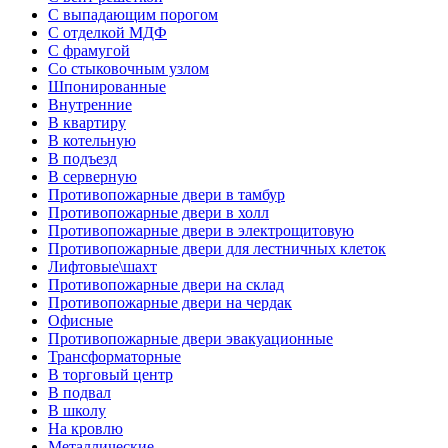
С выпадающим порогом
С отделкой МДФ
С фрамугой
Со стыковочным узлом
Шпонированные
Внутренние
В квартиру
В котельную
В подъезд
В серверную
Противопожарные двери в тамбур
Противопожарные двери в холл
Противопожарные двери в электрощитовую
Противопожарные двери для лестничных клеток
Лифтовые\шахт
Противопожарные двери на склад
Противопожарные двери на чердак
Офисные
Противопожарные двери эвакуационные
Трансформаторные
В торговый центр
В подвал
В школу
На кровлю
Металлические