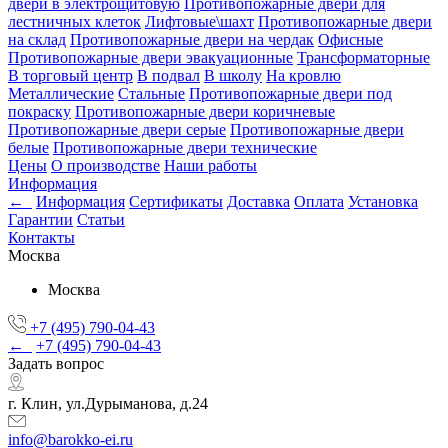
двери в электрощитовую
Противопожарные двери для
лестничных клеток
Лифтовые\шахт
Противопожарные двери
на склад
Противопожарные двери на чердак
Офисные
Противопожарные двери эвакуационные
Трансформаторные
В торговый центр
В подвал
В школу
На кровлю
Металлические
Стальные
Противопожарные двери под
покраску
Противопожарные двери коричневые
Противопожарные двери серые
Противопожарные двери
белые
Противопожарные двери технические
Цены
О производстве
Наши работы
Информация
←
Информация
Сертификаты
Доставка
Оплата
Установка
Гарантии
Статьи
Контакты
Москва
Москва
+7 (495) 790-04-43
←
+7 (495) 790-04-43
Задать вопрос
г. Клин, ул.Дурыманова, д.24
info@barokko-ei.ru