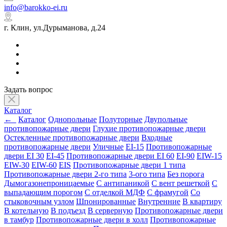
info@barokko-ei.ru
г. Клин, ул.Дурыманова, д.24
Задать вопрос
Каталог
←
Каталог
Однопольные
Полуторные
Двупольные
противопожарные двери
Глухие противопожарные двери
Остекленные противопожарные двери
Входные
противопожарные двери
Уличные
EI-15
Противопожарные
двери EI 30
EI-45
Противопожарные двери EI 60
EI-90
EIW-15
EIW-30
EIW-60
EIS
Противопожарные двери 1 типа
Противопожарные двери 2-го типа
3-ого типа
Без порога
Дымогазонепроницаемые
С антипаникой
С вент решеткой
С
выпадающим порогом
С отделкой МДФ
С фрамугой
Со
стыковочным узлом
Шпонированные
Внутренние
В квартиру
В котельную
В подъезд
В серверную
Противопожарные двери
в тамбур
Противопожарные двери в холл
Противопожарные