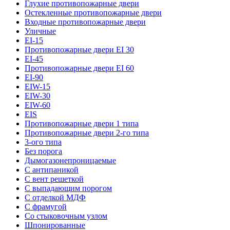
Глухие противопожарные двери
Остекленные противопожарные двери
Входные противопожарные двери
Уличные
EI-15
Противопожарные двери EI 30
EI-45
Противопожарные двери EI 60
EI-90
EIW-15
EIW-30
EIW-60
EIS
Противопожарные двери 1 типа
Противопожарные двери 2-го типа
3-ого типа
Без порога
Дымогазонепроницаемые
С антипаникой
С вент решеткой
С выпадающим порогом
С отделкой МДФ
С фрамугой
Со стыковочным узлом
Шпонированные