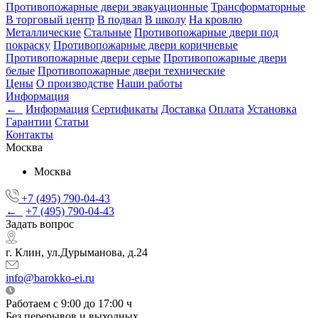
Противопожарные двери эвакуационные
Трансформаторные
В торговый центр
В подвал
В школу
На кровлю
Металлические
Стальные
Противопожарные двери под
покраску
Противопожарные двери коричневые
Противопожарные двери серые
Противопожарные двери
белые
Противопожарные двери технические
Цены
О производстве
Наши работы
Информация
←
Информация
Сертификаты
Доставка
Оплата
Установка
Гарантии
Статьи
Контакты
Москва
Москва
+7 (495) 790-04-43
←
+7 (495) 790-04-43
Задать вопрос
г. Клин, ул.Дурыманова, д.24
info@barokko-ei.ru
Работаем с 9:00 до 17:00 ч
Без перерывов и выходных.