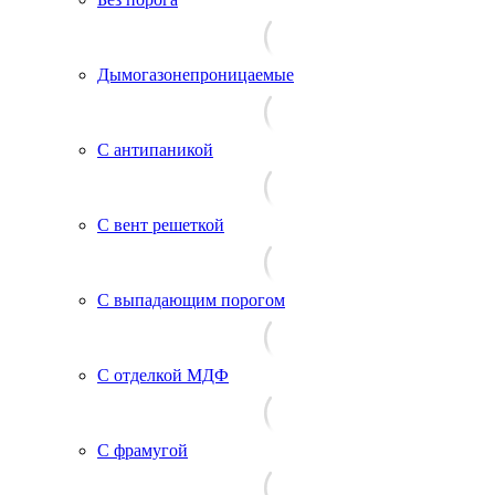
Дымогазонепроницаемые
С антипаникой
С вент решеткой
С выпадающим порогом
С отделкой МДФ
С фрамугой