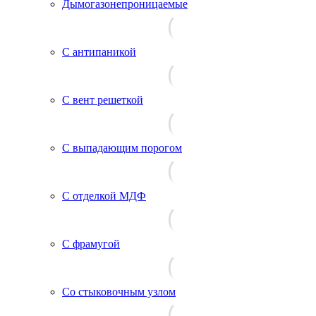
Дымогазонепроницаемые
С антипаникой
С вент решеткой
С выпадающим порогом
С отделкой МДФ
С фрамугой
Со стыковочным узлом