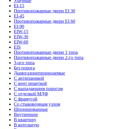
Уличные
EI-15
Противопожарные двери EI 30
EI-45
Противопожарные двери EI 60
EI-90
EIW-15
EIW-30
EIW-60
EIS
Противопожарные двери 1 типа
Противопожарные двери 2-го типа
3-ого типа
Без порога
Дымогазонепроницаемые
С антипаникой
С вент решеткой
С выпадающим порогом
С отделкой МДФ
С фрамугой
Со стыковочным узлом
Шпонированные
Внутренние
В квартиру
В котельную