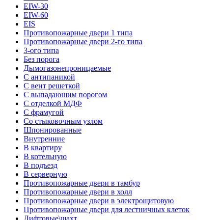
EIW-30
EIW-60
EIS
Противопожарные двери 1 типа
Противопожарные двери 2-го типа
3-ого типа
Без порога
Дымогазонепроницаемые
С антипаникой
С вент решеткой
С выпадающим порогом
С отделкой МДФ
С фрамугой
Со стыковочным узлом
Шпонированные
Внутренние
В квартиру
В котельную
В подъезд
В серверную
Противопожарные двери в тамбур
Противопожарные двери в холл
Противопожарные двери в электрощитовую
Противопожарные двери для лестничных клеток
Лифтовые\шахт