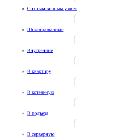
Со стыковочным узлом
Шпонированные
Внутренние
В квартиру
В котельную
В подъезд
В серверную