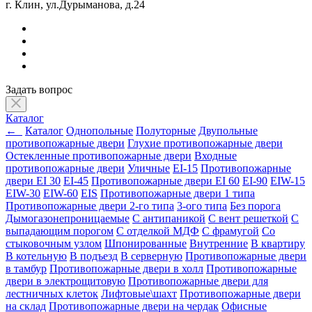
г. Клин, ул.Дурыманова, д.24
Задать вопрос
Каталог
←
Каталог
Однопольные
Полуторные
Двупольные
противопожарные двери
Глухие противопожарные двери
Остекленные противопожарные двери
Входные
противопожарные двери
Уличные
EI-15
Противопожарные
двери EI 30
EI-45
Противопожарные двери EI 60
EI-90
EIW-15
EIW-30
EIW-60
EIS
Противопожарные двери 1 типа
Противопожарные двери 2-го типа
3-ого типа
Без порога
Дымогазонепроницаемые
С антипаникой
С вент решеткой
С
выпадающим порогом
С отделкой МДФ
С фрамугой
Со
стыковочным узлом
Шпонированные
Внутренние
В квартиру
В котельную
В подъезд
В серверную
Противопожарные двери
в тамбур
Противопожарные двери в холл
Противопожарные
двери в электрощитовую
Противопожарные двери для
лестничных клеток
Лифтовые\шахт
Противопожарные двери
на склад
Противопожарные двери на чердак
Офисные