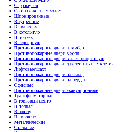
С отделкой МДФ
С фрамугой
Со стыковочным узлом
Шпонированные
Внутренние
В квартиру
В котельную
В подъезд
В серверную
Противопожарные двери в тамбур
Противопожарные двери в холл
Противопожарные двери в электрощитовую
Противопожарные двери для лестничных клеток
Лифтовые\шахт
Противопожарные двери на склад
Противопожарные двери на чердак
Офисные
Противопожарные двери эвакуационные
Трансформаторные
В торговый центр
В подвал
В школу
На кровлю
Металлические
Стальные